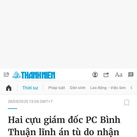
Thời sự
Pháp luật
Dân sinh
Lao động - Việc làm
Quy
QUẢNG CÁO
ĐẶT BÁO
26/09/2025 13:06 GMT+7
Thông tin tài khoản
Hai cựu giám đốc PC Bình
Đổi mật khẩu
Chuyên mục
Thuận lĩnh án tù do nhận
Tin đã lưu