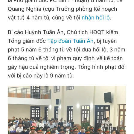
là Phó giám đốc PC Bình Thuận) 8 năm tù, Lê
Quang Nghĩa (cựu Trưởng phòng Kế hoạch
vật tư) 4 năm tù, cùng về tội
nhận hối lộ
.
Đọc Thanh Niên trên điện thoại
Bị cáo Huỳnh Tuấn Ân, Chủ tịch HĐQT kiêm
Tổng giám đốc
Tập đoàn Tuấn Ân
, bị tuyên
phạt 5 năm 6 tháng tù về tội đưa hối lộ; 3 năm
Theo dõi báo trên
6 tháng tù về tội vi phạm quy định về kế toán
gây hậu quả nghiêm trọng. Tổng hình phạt đối
Hotline
Liên hệ quảng cáo
với bị cáo này là 9 năm tù.
0906 645 777
0908 780 404
Đặt báo
Quảng cáo
RSS
Tòa soạn
Chính sách bảo
Tổng biên tập: Nguyễn Ngọc Toàn
Phó tổng biên tập thường trực: Hải Thành
Phó tổng biên tập: Lâm Hiếu Dũng
Phó tổng biên tập: Trần Việt Hưng
Tổng thư ký tòa soạn: Đức Trung