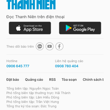
Đọc Thanh Niên trên điện thoại
Theo dõi báo trên
Hotline
Liên hệ quảng cáo
0906 645 777
0908 780 404
Đặt báo
Quảng cáo
RSS
Tòa soạn
Chính sách bảo
Tổng biên tập: Nguyễn Ngọc Toàn
Phó tổng biên tập thường trực: Hải Thành
Phó tổng biên tập: Lâm Hiếu Dũng
Phó tổng biên tập: Trần Việt Hưng
Tổng thư ký tòa soạn: Đức Trung