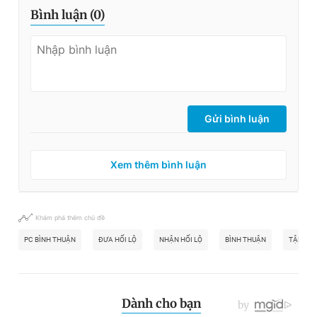
Bình luận (
0
)
Gửi bình luận
Xem thêm bình luận
Khám phá thêm chủ đề
PC BÌNH THUẬN
ĐƯA HỐI LỘ
NHẬN HỐI LỘ
BÌNH THUẬN
TẬP ĐO