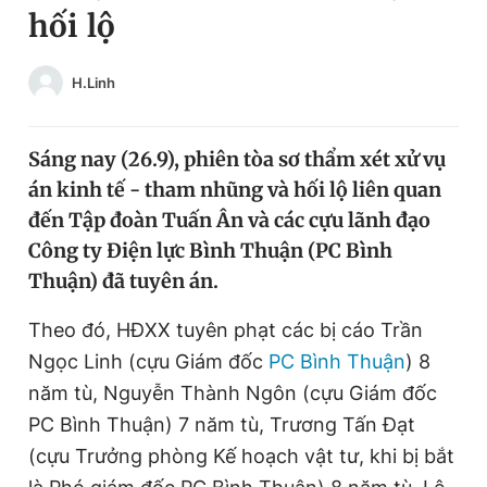
hối lộ
Chuyên mục khác
Tin đã xem
Chào ngày mới
Tin 24h
H.Linh
Đăng xuất
Tin thị trường
Tin 360
Sáng nay (26.9), phiên tòa sơ thẩm xét xử vụ
án kinh tế - tham nhũng và hối lộ liên quan
Video
Magazine
đến Tập đoàn Tuấn Ân và các cựu lãnh đạo
Công ty Điện lực Bình Thuận (PC Bình
Thuận) đã tuyên án.
Sản phẩm khác
Theo đó, HĐXX tuyên phạt các bị cáo Trần
Tiện ích
Bạn cần biết
Ngọc Linh (cựu Giám đốc
PC Bình Thuận
) 8
năm tù, Nguyễn Thành Ngôn (cựu Giám đốc
Thông tin tòa soạn
Liên hệ quảng cáo
PC Bình Thuận) 7 năm tù, Trương Tấn Đạt
(cựu Trưởng phòng Kế hoạch vật tư, khi bị bắt