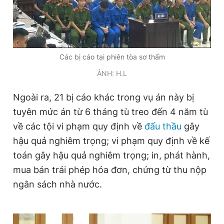
Giấy phép xuất bản số 110/GP - BTTTT cấp ngày 24.3.2020
© 2003-2026 Bản quyền thuộc về Báo Thanh Niên. Cấm sao
chép dưới mọi hình thức nếu không có sự chấp thuận bằng văn
bản. Phát triển bởi ePi Technologies, JSC.
Các bị cáo tại phiên tòa sơ thẩm
ẢNH: H.L
Ngoài ra, 21 bị cáo khác trong vụ án này bị
tuyên mức án từ 6 tháng tù treo đến 4 năm tù
về các tội vi phạm quy định về
đấu thầu
gây
hậu quả nghiêm trọng; vi phạm quy định về kế
toán gây hậu quả nghiêm trọng; in, phát hành,
mua bán trái phép hóa đơn, chứng từ thu nộp
ngân sách nhà nước.