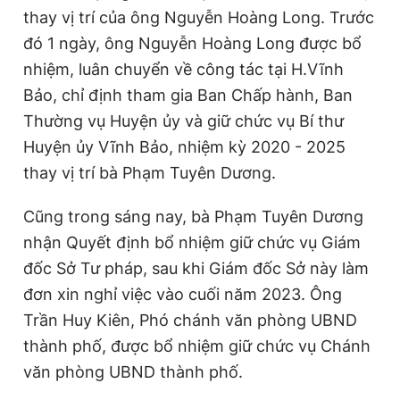
thay vị trí của ông Nguyễn Hoàng Long. Trước
Giấy phép xuất bản số 110/GP - BTTTT cấp ngày 24.3.2020
© 2003-2026 Bản quyền thuộc về Báo Thanh Niên. Cấm sao
đó 1 ngày, ông Nguyễn Hoàng Long được bổ
chép dưới mọi hình thức nếu không có sự chấp thuận bằng văn
bản. Phát triển bởi ePi Technologies, JSC.
nhiệm, luân chuyển về công tác tại H.Vĩnh
Bảo, chỉ định tham gia Ban Chấp hành, Ban
Thường vụ Huyện ủy và giữ chức vụ Bí thư
Huyện ủy Vĩnh Bảo, nhiệm kỳ 2020 - 2025
thay vị trí bà Phạm Tuyên Dương.
Cũng trong sáng nay, bà Phạm Tuyên Dương
nhận Quyết định bổ nhiệm giữ chức vụ Giám
đốc Sở Tư pháp, sau khi Giám đốc Sở này làm
đơn xin nghỉ việc vào cuối năm 2023. Ông
Trần Huy Kiên, Phó chánh văn phòng UBND
thành phố, được bổ nhiệm giữ chức vụ Chánh
văn phòng UBND thành phố.