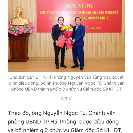
Đọc Thanh Niên trên điện thoại
Theo dõi báo trên
Hotline
Liên hệ quảng cáo
Chủ tịch UBND TP.Hải Phòng Nguyễn Văn Tùng trao quyết
0906 645 777
0908 780 404
định điều động, bổ nhiệm ông Nguyễn Ngọc Tú, Chánh văn
phòng UBND thành phố giữ chức vụ Giám đốc Sở KH-ĐT
Đặt báo
Quảng cáo
RSS
Tòa soạn
Chính sách bảo
C.T.V.
Tổng biên tập: Nguyễn Ngọc Toàn
Theo đó, ông Nguyễn Ngọc Tú, Chánh văn
Phó tổng biên tập thường trực: Hải Thành
Phó tổng biên tập: Lâm Hiếu Dũng
phòng UBND TP.Hải Phòng, được điều động
Phó tổng biên tập: Trần Việt Hưng
Tổng thư ký tòa soạn: Đức Trung
và bổ nhiệm giữ chức vụ Giám đốc Sở KH-ĐT,