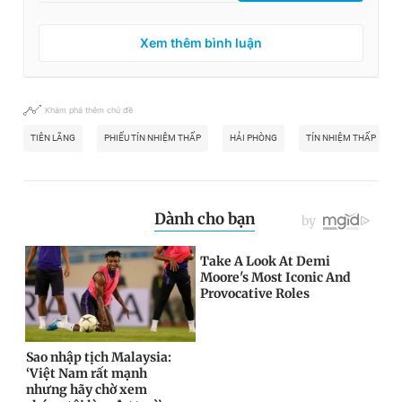
Xem thêm bình luận
Khám phá thêm chủ đề
TIÊN LÃNG
PHIẾU TÍN NHIỆM THẤP
HẢI PHÒNG
TÍN NHIỆM THẤP