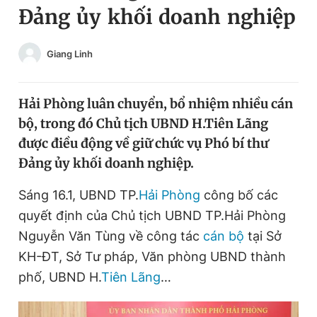
Đảng ủy khối doanh nghiệp
Chuyên mục khác
Tin đã xem
Chào ngày mới
Tin 24h
Giang Linh
Đăng xuất
Tin thị trường
Tin 360
Hải Phòng luân chuyển, bổ nhiệm nhiều cán
bộ, trong đó Chủ tịch UBND H.Tiên Lãng
Video
Magazine
được điều động về giữ chức vụ Phó bí thư
Đảng ủy khối doanh nghiệp.
Sản phẩm khác
Sáng 16.1, UBND TP.
Hải Phòng
công bố các
quyết định của Chủ tịch UBND TP.Hải Phòng
Tiện ích
Bạn cần biết
Nguyễn Văn Tùng về công tác
cán bộ
tại Sở
KH-ĐT, Sở Tư pháp, Văn phòng UBND thành
Thông tin tòa soạn
Liên hệ quảng cáo
phố, UBND H.
Tiên Lãng
…