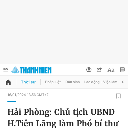
Thời sự
Pháp luật
Dân sinh
Lao động - Việc làm
Quy
QUẢNG CÁO
ĐẶT BÁO
16/01/2024 13:56 GMT+7
Thông tin tài khoản
Hải Phòng: Chủ tịch UBND
Đổi mật khẩu
Chuyên mục
H.Tiên Lãng làm Phó bí thư
Tin đã lưu