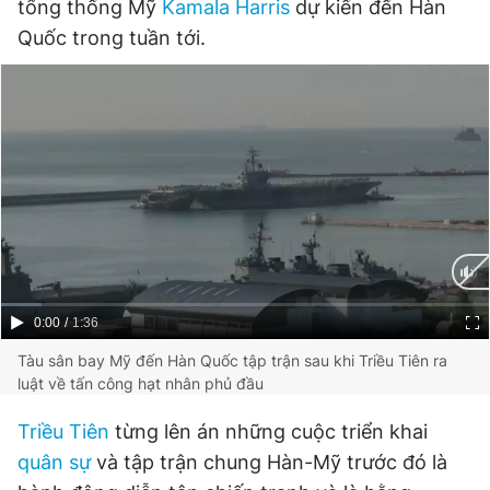
tổng thống Mỹ
Kamala Harris
dự kiến đến Hàn
Quốc trong tuần tới.
Current
0:00
/
Duration
1:36
Time
Tàu sân bay Mỹ đến Hàn Quốc tập trận sau khi Triều Tiên ra
luật về tấn công hạt nhân phủ đầu
Triều Tiên
từng lên án những cuộc triển khai
quân sự
và tập trận chung Hàn-Mỹ trước đó là