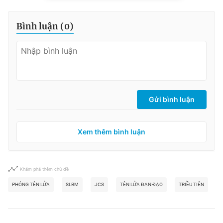
Bình luận (
0
)
Gửi bình luận
Xem thêm bình luận
Khám phá thêm chủ đề
PHÓNG TÊN LỬA
SLBM
JCS
TÊN LỬA ĐẠN ĐẠO
TRIỀU TIÊN
Q