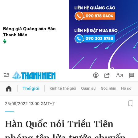
Bảng giá Quảng cáo Báo
Thanh Niên
Thế giới
Kinh tế thế giới
Quân sự
Góc nhìn
Hồ sơ
QUẢNG CÁO
ĐẶT BÁO
25/09/2022 13:00 GMT+7
Thông tin tài khoản
Hàn Quốc nói Triều Tiên
Đổi mật khẩu
Chuyên mục
Tin đã lưu