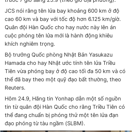
JCS nói rằng tên lửa bay khoảng 600 km ở độ
cao 60 km và bay với tốc độ hơn 6.125 km/giờ.
Đọc Thanh Niên trên điện thoại
Quân đội Hàn Quốc cho hay nước này lên án
cuộc phóng tên lửa mới là hành động khiêu
khích nghiêm trọng.
Bộ trưởng Quốc phòng Nhật Bản Yasukazu
Theo dõi báo trên
Hamada cho hay Nhật ước tính tên lửa Triều
Tiên vừa phóng bay ở độ cao tối đa 50 km và có
Hotline
Liên hệ quảng cáo
thể đã bay theo một quỹ đạo bất thường, theo
0906 645 777
0908 780 404
Reuters.
Đặt báo
Quảng cáo
RSS
Tòa soạn
Chính sách bảo
Hôm 24.9, Hãng tin Yonhap dẫn một số nguồn
tin từ quân đội Hàn Quốc cho rằng Triều Tiên có
Tổng biên tập: Nguyễn Ngọc Toàn
Phó tổng biên tập thường trực: Hải Thành
thể đang chuẩn bị phóng thử một tên lửa đạn
Phó tổng biên tập: Lâm Hiếu Dũng
Phó tổng biên tập: Trần Việt Hưng
đạo phóng từ tàu ngầm (SLBM).
Tổng thư ký tòa soạn: Đức Trung