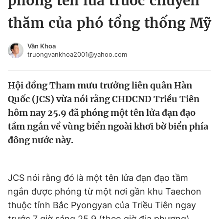
phóng tên lửa trước chuyến
Chuyên mục khác
thăm của phó tổng thống Mỹ
Tin đã xem
Chào ngày mới
Tin 24h
Văn Khoa
Đăng xuất
truongvankhoa2001@yahoo.com
Tin thị trường
Tin 360
Hội đồng Tham mưu trưởng liên quân Hàn
Video
Magazine
Quốc (JCS) vừa nói rằng CHDCND Triều Tiên
hôm nay 25.9 đã phóng một tên lửa đạn đạo
tầm ngắn về vùng biển ngoài khơi bờ biển phía
Sản phẩm khác
đông nước này.
Tiện ích
Bạn cần biết
JCS nói rằng đó là một tên lửa đạn đạo tầm
Thông tin tòa soạn
Liên hệ quảng cáo
ngắn được phóng từ một nơi gần khu Taechon
thuộc tỉnh Bắc Pyongyan của Triều Tiên ngay
trước 7 giờ sáng 25.9 (theo giờ địa phương).