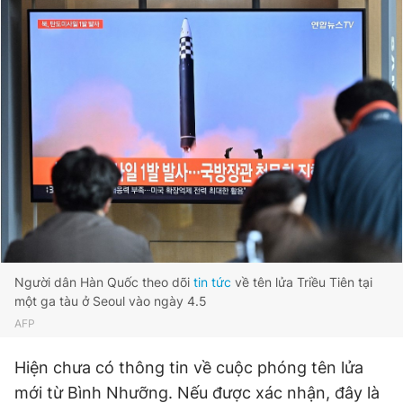
Giấy phép xuất bản số 110/GP - BTTTT cấp ngày 24.3.2020
© 2003-2026 Bản quyền thuộc về Báo Thanh Niên. Cấm sao
chép dưới mọi hình thức nếu không có sự chấp thuận bằng văn
bản. Phát triển bởi ePi Technologies, JSC.
Người dân Hàn Quốc theo dõi
tin tức
về tên lửa Triều Tiên tại
một ga tàu ở Seoul vào ngày 4.5
AFP
Hiện chưa có thông tin về cuộc phóng tên lửa
mới từ Bình Nhưỡng. Nếu được xác nhận, đây là