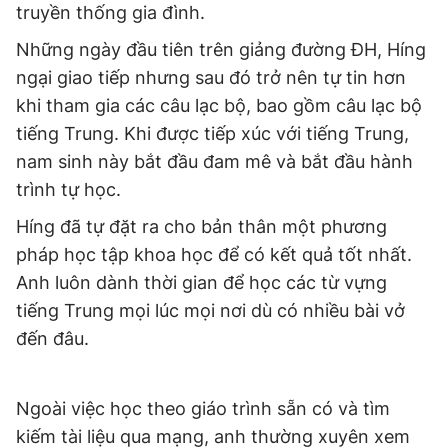
truyền thống gia đình.
Giấy phép xuất bản số 110/GP - BTTTT cấp ngày 24.3.2020
© 2003-2026 Bản quyền thuộc về Báo Thanh Niên. Cấm sao
Những ngày đầu tiên trên giảng đường ĐH, Híng
chép dưới mọi hình thức nếu không có sự chấp thuận bằng văn
bản. Phát triển bởi ePi Technologies, JSC.
ngại giao tiếp nhưng sau đó trở nên tự tin hơn
khi tham gia các câu lạc bộ, bao gồm câu lạc bộ
tiếng Trung. Khi được tiếp xúc với tiếng Trung,
nam sinh này bắt đầu đam mê và bắt đầu hành
trình tự học.
Híng đã tự đặt ra cho bản thân một phương
pháp học tập khoa học để có kết quả tốt nhất.
Anh luôn dành thời gian để học các từ vựng
tiếng Trung mọi lúc mọi nơi dù có nhiều bài vở
đến đâu.
Ngoài việc học theo giáo trình sẵn có và tìm
kiếm tài liệu qua mạng, anh thường xuyên xem