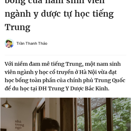
bổng của nam sinh viên
Chuyên mục khác
ngành y dược tự học tiếng
Tin đã xem
Chào ngày mới
Tin 24h
Trung
Đăng xuất
Tin thị trường
Tin 360
Trần Thanh Thảo
Video
Magazine
Với niềm đam mê tiếng Trung, một nam sinh
viên ngành y học cổ truyền ở Hà Nội vừa đạt
Sản phẩm khác
học bổng toàn phần của chính phủ Trung Quốc
để du học tại ĐH Trung Y Dược Bắc Kinh.
Tiện ích
Bạn cần biết
Thông tin tòa soạn
Liên hệ quảng cáo