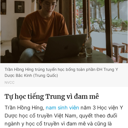
Đọc Thanh Niên trên điện thoại
Theo dõi báo trên
Trần Hồng Híng trúng tuyển học bổng toàn phần ĐH Trung Y
Hotline
Liên hệ quảng cáo
Dược Bắc Kinh (Trung Quốc)
0906 645 777
0908 780 404
NVCC
Đặt báo
Quảng cáo
RSS
Tòa soạn
Chính sách bảo
Tự học tiếng Trung vì đam mê
Tổng biên tập: Nguyễn Ngọc Toàn
Trần Hồng Híng,
nam sinh viên
năm 3 Học viện Y
Phó tổng biên tập thường trực: Hải Thành
Phó tổng biên tập: Lâm Hiếu Dũng
Dược học cổ truyền Việt Nam, quyết theo đuổi
Phó tổng biên tập: Trần Việt Hưng
ngành y học cổ truyền vì đam mê và cũng là
Tổng thư ký tòa soạn: Đức Trung