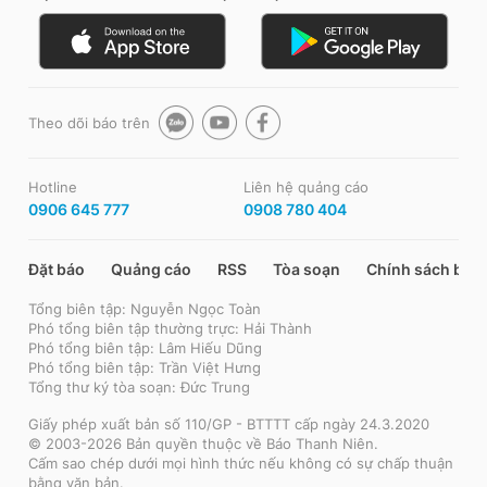
Theo dõi báo trên
Hotline
Liên hệ quảng cáo
0906 645 777
0908 780 404
Đặt báo
Quảng cáo
RSS
Tòa soạn
Chính sách bảo
Tổng biên tập: Nguyễn Ngọc Toàn
Phó tổng biên tập thường trực: Hải Thành
Phó tổng biên tập: Lâm Hiếu Dũng
Phó tổng biên tập: Trần Việt Hưng
Tổng thư ký tòa soạn: Đức Trung
Giấy phép xuất bản số 110/GP - BTTTT cấp ngày 24.3.2020
© 2003-2026 Bản quyền thuộc về Báo Thanh Niên.
Cấm sao chép dưới mọi hình thức nếu không có sự chấp thuận
bằng văn bản.