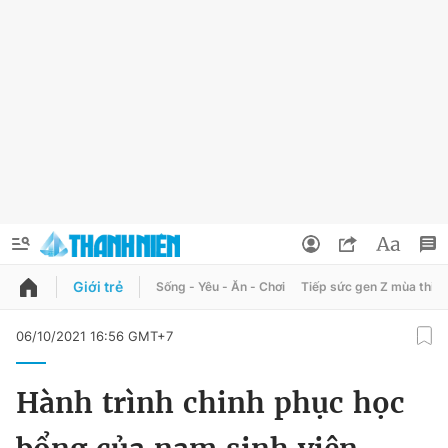
Giới trẻ
Sống - Yêu - Ăn - Chơi
Tiếp sức gen Z mùa thi
QUẢNG CÁO
ĐẶT BÁO
06/10/2021 16:56 GMT+7
Thông tin tài khoản
Hành trình chinh phục học
Đổi mật khẩu
Chuyên mục
Tin đã lưu