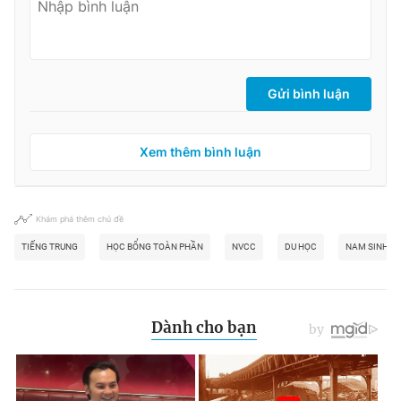
Gửi bình luận
Xem thêm bình luận
Khám phá thêm chủ đề
TIẾNG TRUNG
HỌC BỔNG TOÀN PHẦN
NVCC
DU HỌC
NAM SINH