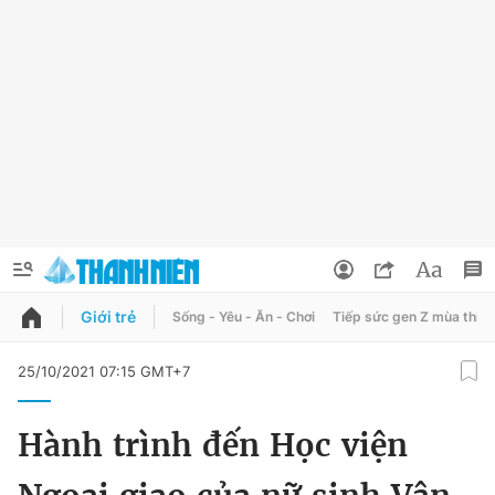
Giới trẻ
Sống - Yêu - Ăn - Chơi
Tiếp sức gen Z mùa thi
QUẢNG CÁO
ĐẶT BÁO
25/10/2021 07:15 GMT+7
Thông tin tài khoản
Hành trình đến Học viện
Đổi mật khẩu
Chuyên mục
Tin đã lưu