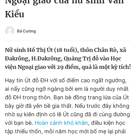
Ngoại giao của nữ sinh Vân
Chuyên mục khác
Kiều
Tin đã xem
Chào ngày mới
Tin 24h
Đăng xuất
Bá Cường
Tin thị trường
Tin 360
Nữ sinh Hồ Thị Út (18 tuổi), thôn Chân Rò, xã
Video
Magazine
Đakrông, H.Đakrông, Quảng Trị đỗ vào Học
viện Ngoại giao với 29 điểm, quả là một kỳ tích!
Hay tin Út đỗ ĐH với số điểm cao ngất ngưởng,
Sản phẩm khác
ai nấy cũng ngỡ ngàng bởi em là người duy nhất
Tiện ích
Bạn cần biết
đỗ ĐH trong thôn. Bạn bè đồng trang lứa của Út
bây giờ đã yên bề gia thất. Nếu trước đây không
Thông tin tòa soạn
Liên hệ quảng cáo
nhờ sự kiên định có lẽ Út cũng đã đi cùng đường
với bạn bè.
Hoàn cảnh khó khăn
, điều kiện học
tập thiếu thốn, mỗi năm học mới bố mẹ lại phải