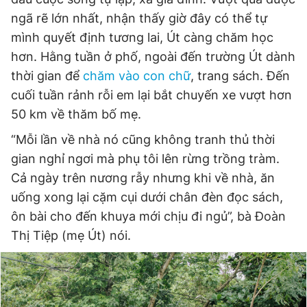
ngã rẽ lớn nhất, nhận thấy giờ đây có thể tự
mình quyết định tương lai, Út càng chăm học
hơn. Hằng tuần ở phố, ngoài đến trường Út dành
thời gian để
chăm vào con chữ
, trang sách. Đến
cuối tuần rảnh rỗi em lại bắt chuyến xe vượt hơn
50 km về thăm bố mẹ.
“Mỗi lần về nhà nó cũng không tranh thủ thời
gian nghỉ ngơi mà phụ tôi lên rừng trồng tràm.
Cả ngày trên nương rẫy nhưng khi về nhà, ăn
uống xong lại cặm cụi dưới chân đèn đọc sách,
ôn bài cho đến khuya mới chịu đi ngủ”, bà Đoàn
Thị Tiệp (mẹ Út) nói.