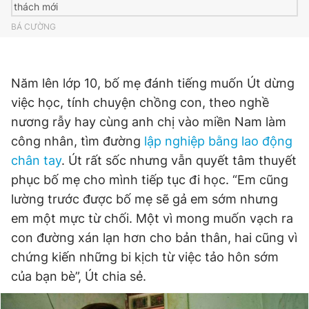
thách mới
Giấy phép xuất bản số 110/GP - BTTTT cấp ngày 24.3.2020
© 2003-2026 Bản quyền thuộc về Báo Thanh Niên. Cấm sao
BÁ CƯỜNG
chép dưới mọi hình thức nếu không có sự chấp thuận bằng văn
bản. Phát triển bởi ePi Technologies, JSC.
Năm lên lớp 10, bố mẹ đánh tiếng muốn Út dừng
việc học, tính chuyện chồng con, theo nghề
nương rẫy hay cùng anh chị vào miền Nam làm
công nhân, tìm đường
lập nghiệp bằng lao động
chân tay
. Út rất sốc nhưng vẫn quyết tâm thuyết
phục bố mẹ cho mình tiếp tục đi học. “Em cũng
lường trước được bố mẹ sẽ gả em sớm nhưng
em một mực từ chối. Một vì mong muốn vạch ra
con đường xán lạn hơn cho bản thân, hai cũng vì
chứng kiến những bi kịch từ việc tảo hôn sớm
của bạn bè”, Út chia sẻ.