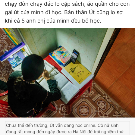
chạy đôn chạy đáo lo cặp sách, áo quần cho con
gái út của mình đi học. Bản thân Út cũng lo sợ
khi cả 5 anh chị của mình đều bỏ học.
Đọc Thanh Niên trên điện thoại
Theo dõi báo trên
Hotline
Liên hệ quảng cáo
0906 645 777
0908 780 404
Đặt báo
Quảng cáo
RSS
Tòa soạn
Chính sách bảo
Tổng biên tập: Nguyễn Ngọc Toàn
Phó tổng biên tập thường trực: Hải Thành
Phó tổng biên tập: Lâm Hiếu Dũng
Chưa thể đến trường, Út vẫn đang học online. Cô nữ sinh
Phó tổng biên tập: Trần Việt Hưng
Tổng thư ký tòa soạn: Đức Trung
đang rất mong đến ngày được ra Hà Nội để trải nghiệm thử