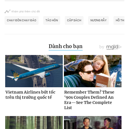
Khám phá thêm chủ đề
CHẠY ĐÔN CHẠY ĐÁO
TẢO HÔN
CẶP SÁCH
NƯƠNG RẪY
HỒ THỊ ÚT