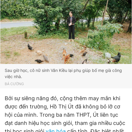
Sau giờ học, cô nữ sinh Vân Kiều lại phụ giúp bố mẹ già công
việc nhà.
BÁ CƯỜNG
Bởi sự siêng năng đó, cộng thêm may mắn khi
được đến trường, Hồ Thị Út đã không bỏ lỡ cơ
hội của mình. Trong ba năm THPT, Út liên tục
đạt danh hiệu học sinh giỏi, tham gia nhiều cuộc
thi học sinh giỏi
văn hóa
cấp tỉnh. Đặc biệt nhất