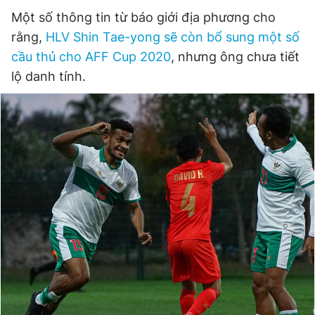
Một số thông tin từ báo giới địa phương cho
rằng,
HLV Shin Tae-yong sẽ còn bổ sung một số
cầu thủ cho AFF Cup 2020
, nhưng ông chưa tiết
lộ danh tính.