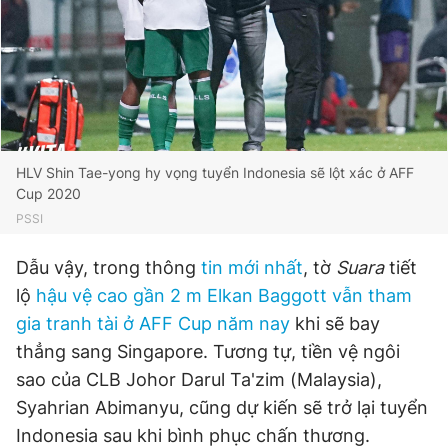
HLV Shin Tae-yong hy vọng tuyển Indonesia sẽ lột xác ở AFF
Cup 2020
PSSI
Dẫu vậy, trong thông
tin mới nhất
, tờ
Suara
tiết
lộ
hậu vệ cao gần 2 m Elkan Baggott vẫn tham
gia tranh tài ở AFF Cup năm nay
khi sẽ bay
thẳng sang Singapore. Tương tự, tiền vệ ngôi
sao của CLB Johor Darul Ta'zim (Malaysia),
Syahrian Abimanyu, cũng dự kiến sẽ trở lại tuyển
Indonesia sau khi bình phục chấn thương.