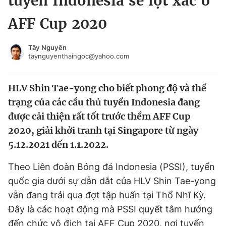
tuyển Indonesia sẽ lột xác ở
Chuyên mục khác
AFF Cup 2020
Tin đã xem
Chào ngày mới
Tin 24h
Tây Nguyên
Đăng xuất
taynguyenthaingoc@yahoo.com
Tin thị trường
Tin 360
HLV Shin Tae-yong cho biết phong độ và thể
Video
Magazine
trạng của các cầu thủ tuyển Indonesia đang
được cải thiện rất tốt trước thềm AFF Cup
2020, giải khởi tranh tại Singapore từ ngày
Sản phẩm khác
5.12.2021 đến 1.1.2022.
Tiện ích
Bạn cần biết
Theo Liên đoàn Bóng đá Indonesia (PSSI), tuyển
quốc gia dưới sự dẫn dắt của HLV Shin Tae-yong
Thông tin tòa soạn
Liên hệ quảng cáo
vẫn đang trải qua đợt tập huấn tại Thổ Nhĩ Kỳ.
Đây là các hoạt động mà PSSI quyết tâm hướng
đến chức vô địch tại AFF Cup 2020, nơi tuyển