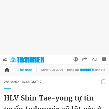
Thể thao
World Cup 2026
Bóng đá
sinh viên
QUẢNG CÁO
ĐẶT BÁO
28/11/2021 16:46 GMT+7
Thông tin tài khoản
HLV Shin Tae-yong tự tin
Đổi mật khẩu
Chuyên mục
Tin đã lưu