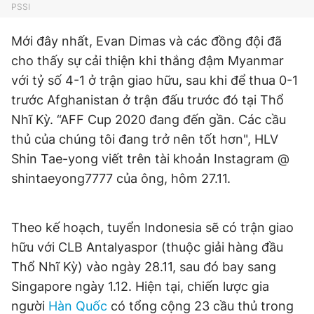
PSSI
Giấy phép xuất bản số 110/GP - BTTTT cấp ngày 24.3.2020
© 2003-2026 Bản quyền thuộc về Báo Thanh Niên. Cấm sao
chép dưới mọi hình thức nếu không có sự chấp thuận bằng văn
Mới đây nhất, Evan Dimas và các đồng đội đã
bản. Phát triển bởi ePi Technologies, JSC.
cho thấy sự cải thiện khi thắng đậm Myanmar
với tỷ số 4-1 ở trận giao hữu, sau khi để thua 0-1
trước Afghanistan ở trận đấu trước đó tại Thổ
Nhĩ Kỳ. “AFF Cup 2020 đang đến gần. Các cầu
thủ của chúng tôi đang trở nên tốt hơn", HLV
Shin Tae-yong viết trên tài khoản Instagram @
shintaeyong7777 của ông, hôm 27.11.
Theo kế hoạch, tuyển Indonesia sẽ có trận giao
hữu với CLB Antalyaspor (thuộc giải hàng đầu
Thổ Nhĩ Kỳ) vào ngày 28.11, sau đó bay sang
Singapore ngày 1.12. Hiện tại, chiến lược gia
người
Hàn Quốc
có tổng cộng 23 cầu thủ trong