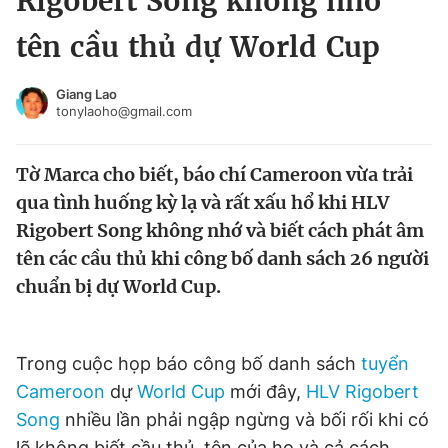
Rigobert Song không nhớ
Chuyên mục khác
tên cầu thủ dự World Cup
Tin đã xem
Chào ngày mới
Tin 24h
Giang Lao
Đăng xuất
tonylaoho@gmail.com
Tin thị trường
Tin 360
Tờ Marca cho biết, báo chí Cameroon vừa trải
Video
Magazine
qua tình huống kỳ lạ và rất xấu hổ khi HLV
Rigobert Song không nhớ và biết cách phát âm
tên các cầu thủ khi công bố danh sách 26 người
Sản phẩm khác
chuẩn bị dự World Cup.
Tiện ích
Bạn cần biết
Trong cuộc họp báo công bố danh sách
tuyển
Thông tin tòa soạn
Liên hệ quảng cáo
Cameroon
dự
World Cup
mới đây,
HLV Rigobert
Song
nhiều lần phải ngập ngừng và bối rối khi có
lẽ không biết cầu thủ, tên của họ và cả cách