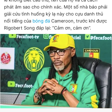
phát âm sao cho chính xác. Một số nhà báo phải
giải cứu tình huống kỳ lạ này cho cựu danh thủ
Đọc Thanh Niên trên điện thoại
nổi tiếng của
bóng đá
Cameroon, trước khi được
Rigobert Song đáp lại: “Cảm ơn, cảm ơn”.
Theo dõi báo trên
Hotline
Liên hệ quảng cáo
0906 645 777
0908 780 404
Đặt báo
Quảng cáo
RSS
Tòa soạn
Chính sách bảo
Tổng biên tập: Nguyễn Ngọc Toàn
Phó tổng biên tập thường trực: Hải Thành
Phó tổng biên tập: Lâm Hiếu Dũng
Phó tổng biên tập: Trần Việt Hưng
Tổng thư ký tòa soạn: Đức Trung