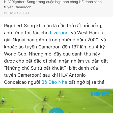
HLV Rigobert Song trong cuộc họp báo công bố danh sách
Giấy phép xuất bản số 110/GP - BTTTT cấp ngày 24.3.2020
tuyển Cameroon
© 2003-2026 Bản quyền thuộc về Báo Thanh Niên. Cấm sao
CHỤP MÀN HÌNH
chép dưới mọi hình thức nếu không có sự chấp thuận bằng văn
bản. Phát triển bởi ePi Technologies, JSC.
Rigobert Song khi còn là cầu thủ rất nổi tiếng,
anh từng thi đấu cho
Liverpool
và West Ham tại
giải Ngoại hạng Anh trong những năm 2000, và
khoác áo tuyển Cameroon đến 137 lần, dự 4 kỳ
World Cup. Nhưng mới đây cựu danh thủ này
được cho bất đắc dĩ phải nhận nhiệm vụ dẫn dắt
“Những chú Sư tử bất khuất” (biệt danh của
tuyển Cameroon) sau khi HLV Antonio
Conceicao người
Bồ Đào Nha
bất ngờ bị sa thải.