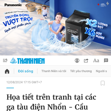
Đời sống
Thanh Niên và tôi
Tết yêu thương
Người sốn
QUẢNG CÁO
ĐẶT BÁO
12/08/2024 17:15 GMT+7
Thông tin tài khoản
Họa tiết trên tranh tại các
Đổi mật khẩu
Chuyên mục
ga tàu điện Nhổn - Cầu
Tin đã lưu