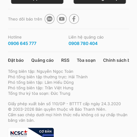
Theo dõi báo trên
Hotline
Liên hệ quảng cáo
0906 645 777
0908 780 404
Đặt báo
Quảng cáo
RSS
Tòa soạn
Chính sách bảo
Tổng biên tập: Nguyễn Ngọc Toàn
Phó tổng biên tập thường trực: Hải Thành
Phó tổng biên tập: Lâm Hiếu Dũng
Phó tổng biên tập: Trần Việt Hưng
Tổng thư ký tòa soạn: Đức Trung
Giấy phép xuất bản số 110/GP - BTTTT cấp ngày 24.3.2020
© 2003-2026 Bản quyền thuộc về Báo Thanh Niên.
Cấm sao chép dưới mọi hình thức nếu không có sự chấp thuận
bằng văn bản.