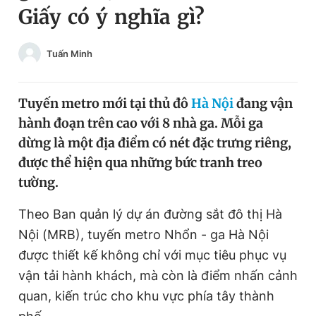
Giấy có ý nghĩa gì?
Chuyên mục khác
Tin đã xem
Chào ngày mới
Tin 24h
Tuấn Minh
Đăng xuất
Tin thị trường
Tin 360
Tuyến metro mới tại thủ đô
Hà Nội
đang vận
hành đoạn trên cao với 8 nhà ga. Mỗi ga
Video
Magazine
dừng là một địa điểm có nét đặc trưng riêng,
được thể hiện qua những bức tranh treo
tường.
Sản phẩm khác
Theo Ban quản lý dự án đường sắt đô thị Hà
Tiện ích
Bạn cần biết
Nội (MRB), tuyến metro Nhổn - ga Hà Nội
được thiết kế không chỉ với mục tiêu phục vụ
Thông tin tòa soạn
Liên hệ quảng cáo
vận tải hành khách, mà còn là điểm nhấn cảnh
quan, kiến trúc cho khu vực phía tây thành