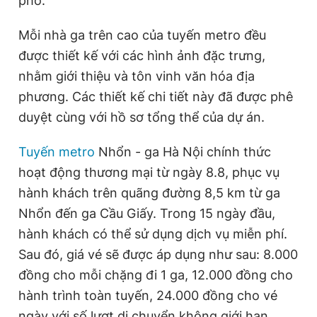
phố.
Mỗi nhà ga trên cao của tuyến metro đều
Đọc Thanh Niên trên điện thoại
được thiết kế với các hình ảnh đặc trưng,
nhằm giới thiệu và tôn vinh văn hóa địa
phương. Các thiết kế chi tiết này đã được phê
duyệt cùng với hồ sơ tổng thể của dự án.
Theo dõi báo trên
Tuyến metro
Nhổn - ga Hà Nội chính thức
hoạt động thương mại từ ngày 8.8, phục vụ
Hotline
Liên hệ quảng cáo
0906 645 777
0908 780 404
hành khách trên quãng đường 8,5 km từ ga
Nhổn đến ga Cầu Giấy. Trong 15 ngày đầu,
Đặt báo
Quảng cáo
RSS
Tòa soạn
Chính sách bảo
hành khách có thể sử dụng dịch vụ miễn phí.
Sau đó, giá vé sẽ được áp dụng như sau: 8.000
Tổng biên tập: Nguyễn Ngọc Toàn
Phó tổng biên tập thường trực: Hải Thành
đồng cho mỗi chặng đi 1 ga, 12.000 đồng cho
Phó tổng biên tập: Lâm Hiếu Dũng
hành trình toàn tuyến, 24.000 đồng cho vé
Phó tổng biên tập: Trần Việt Hưng
Tổng thư ký tòa soạn: Đức Trung
ngày với số lượt di chuyển không giới hạn.