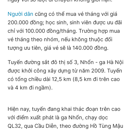
Giấy phép xuất bản số 110/GP - BTTTT cấp ngày 24.3.2020
© 2003-2026 Bản quyền thuộc về Báo Thanh Niên. Cấm sao
Người dân
cũng có thể mua vé tháng với giá
chép dưới mọi hình thức nếu không có sự chấp thuận bằng văn
bản. Phát triển bởi ePi Technologies, JSC.
200.000 đồng; học sinh, sinh viên được ưu đãi
chỉ với 100.000 đồng/tháng. Trường hợp mua
vé tháng theo nhóm, nếu không thuộc đối
tượng ưu tiên, giá vé sẽ là 140.000 đồng.
Tuyến đường sắt đô thị số 3, Nhổn - ga Hà Nội
được khởi công xây dựng từ năm 2009. Tuyến
có tổng chiều dài 12,5 km (8,5 km đi trên cao
và 4 km đi ngầm).
Hiện nay, tuyến đang khai thác đoạn trên cao
với điểm xuất phát là ga Nhổn, chạy dọc
QL32, qua Cầu Diễn, theo đường Hồ Tùng Mậu