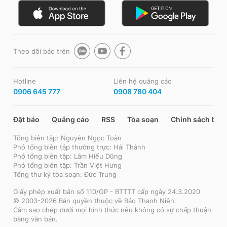
Theo dõi báo trên
Hotline
Liên hệ quảng cáo
0906 645 777
0908 780 404
Đặt báo
Quảng cáo
RSS
Tòa soạn
Chính sách bảo
Tổng biên tập: Nguyễn Ngọc Toàn
Phó tổng biên tập thường trực: Hải Thành
Phó tổng biên tập: Lâm Hiếu Dũng
Phó tổng biên tập: Trần Việt Hưng
Tổng thư ký tòa soạn: Đức Trung
Giấy phép xuất bản số 110/GP - BTTTT cấp ngày 24.3.2020
© 2003-2026 Bản quyền thuộc về Báo Thanh Niên.
Cấm sao chép dưới mọi hình thức nếu không có sự chấp thuận
bằng văn bản.