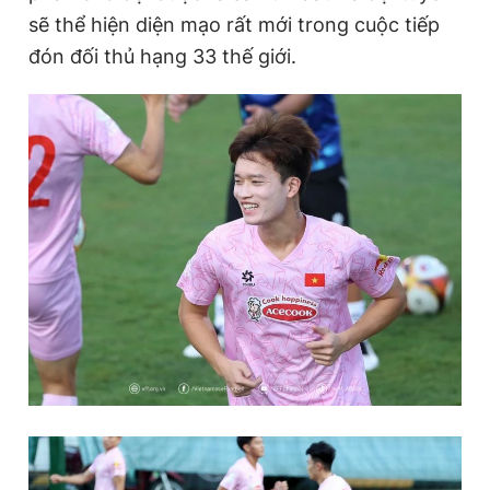
sẽ thể hiện diện mạo rất mới trong cuộc tiếp
đón đối thủ hạng 33 thế giới.
Đọc Thanh Niên trên điện thoại
Theo dõi báo trên
Hotline
Liên hệ quảng cáo
0906 645 777
0908 780 404
Đặt báo
Quảng cáo
RSS
Tòa soạn
Chính sách bảo
Tổng biên tập: Nguyễn Ngọc Toàn
Phó tổng biên tập thường trực: Hải Thành
Phó tổng biên tập: Lâm Hiếu Dũng
Phó tổng biên tập: Trần Việt Hưng
Tổng thư ký tòa soạn: Đức Trung