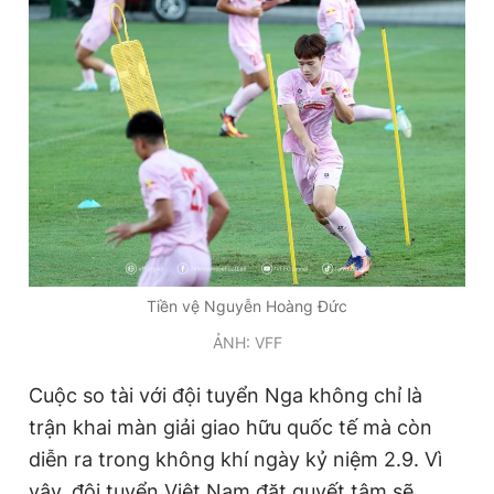
Giấy phép xuất bản số 110/GP - BTTTT cấp ngày 24.3.2020
© 2003-2026 Bản quyền thuộc về Báo Thanh Niên. Cấm sao
chép dưới mọi hình thức nếu không có sự chấp thuận bằng văn
bản. Phát triển bởi ePi Technologies, JSC.
Tiền vệ Nguyễn Hoàng Đức
ẢNH: VFF
Cuộc so tài với đội tuyển Nga không chỉ là
trận khai màn giải giao hữu quốc tế mà còn
diễn ra trong không khí ngày kỷ niệm 2.9. Vì
vậy, đội tuyển Việt Nam đặt quyết tâm sẽ