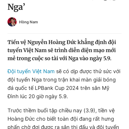
Nga’
Chuyên mục khác
Tin đã xem
Chào ngày mới
Tin 24h
Hồng Nam
Đăng xuất
Tin thị trường
Tin 360
Tiền vệ Nguyễn Hoàng Đức khẳng định đội
tuyển Việt Nam sẽ trình diễn diện mạo mới
Video
Magazine
mẻ trong cuộc so tài với Nga vào ngày 5.9.
Đội tuyển Việt Nam
sẽ có dịp được thử sức với
Sản phẩm khác
đội tuyển Nga trong trận khai màn giải bóng
Tiện ích
đá quốc tế LPBank Cup 2024 trên sân Mỹ
Bạn cần biết
Đình lúc 20 giờ ngày 5.9.
Thông tin tòa soạn
Liên hệ quảng cáo
Trước thềm buổi tập chiều nay (3.9), tiền vệ
Hoàng Đức cho biết toàn đội đang rất hưng
phấn chờ đợi được ra sân thi đấu và đội tuyển