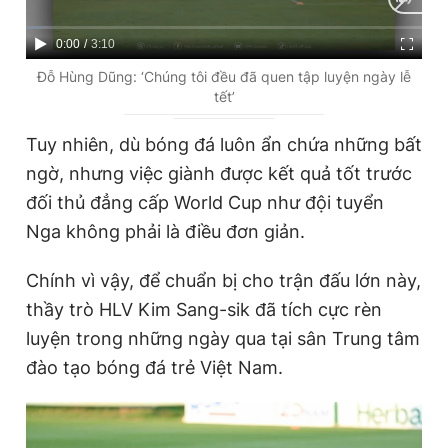
C
0:00
/
D
3:10
u
u
Đỗ Hùng Dũng: ‘Chúng tôi đều đã quen tập luyện ngày lễ
tết’
r
r
r
a
Tuy nhiên, dù bóng đá luôn ẩn chứa những bất
e
t
ngờ, nhưng việc giành được kết quả tốt trước
n
i
đối thủ đẳng cấp World Cup như đội tuyển
t
o
Nga không phải là điều đơn giản.
T
n
Chính vì vậy, để chuẩn bị cho trận đấu lớn này,
i
thầy trò HLV Kim Sang-sik đã tích cực rèn
m
luyện trong những ngày qua tại sân Trung tâm
e
đào tạo bóng đá trẻ Việt Nam.