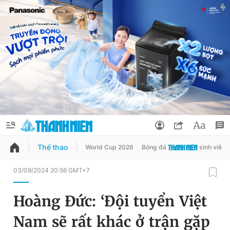
Thể thao
World Cup 2026
Bóng đá
sinh viên
QUẢNG CÁO
ĐẶT BÁO
03/09/2024 20:56 GMT+7
Thông tin tài khoản
Hoàng Đức: ‘Đội tuyển Việt
Đổi mật khẩu
Chuyên mục
Nam sẽ rất khác ở trận gặp
Tin đã lưu