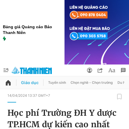
Bảng giá Quảng cáo Báo
Thanh Niên
Giáo dục
Tuyển sinh
Chọn nghề - Chọn trường
Du học
QUẢNG CÁO
ĐẶT BÁO
14/04/2024 13:37 GMT+7
Thông tin tài khoản
Học phí Trường ĐH Y dược
Đổi mật khẩu
Chuyên mục
TP.HCM dự kiến cao nhất
Tin đã lưu