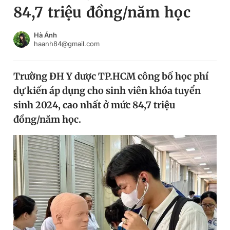
84,7 triệu đồng/năm học
Chuyên mục khác
Tin đã xem
Chào ngày mới
Tin 24h
Hà Ánh
haanh84@gmail.com
Đăng xuất
Tin thị trường
Tin 360
Trường ĐH Y dược TP.HCM công bố học phí
dự kiến áp dụng cho sinh viên khóa tuyển
Video
Magazine
sinh 2024, cao nhất ở mức 84,7 triệu
đồng/năm học.
Sản phẩm khác
Tiện ích
Bạn cần biết
Thông tin tòa soạn
Liên hệ quảng cáo