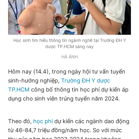
Đọc Thanh Niên trên điện thoại
Học sinh tìm hiểu thông tin ngành nghề tại Trường ĐH Y
dược TP.HCM sáng nay
HÀ ÁNH
Theo dõi báo trên
Hôm nay (14.4), trong ngày hội tư vấn tuyển
Hotline
Liên hệ quảng cáo
sinh-hướng nghiệp,
Trường ĐH Y dược
0906 645 777
0908 780 404
TP.HCM
công bố thông tin học phí dự kiến áp
dụng cho sinh viên trúng tuyển năm 2024.
Đặt báo
Quảng cáo
RSS
Tòa soạn
Chính sách bảo
Tổng biên tập: Nguyễn Ngọc Toàn
Phó tổng biên tập thường trực: Hải Thành
Theo đó,
học phí
dự kiến các ngành dao động
Phó tổng biên tập: Lâm Hiếu Dũng
Phó tổng biên tập: Trần Việt Hưng
từ 46-84,7 triệu đồng/năm học. So với mức
Tổng thư ký tòa soạn: Đức Trung