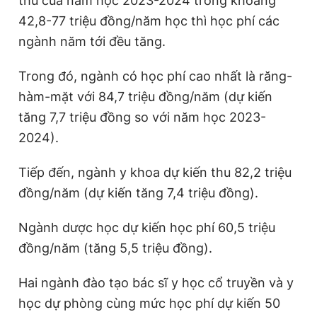
thu của năm học 2023-2024 trong khoảng
Giấy phép xuất bản số 110/GP - BTTTT cấp ngày 24.3.2020
42,8-77 triệu đồng/năm học thì học phí các
© 2003-2026 Bản quyền thuộc về Báo Thanh Niên. Cấm sao
chép dưới mọi hình thức nếu không có sự chấp thuận bằng văn
ngành năm tới đều tăng.
bản. Phát triển bởi ePi Technologies, JSC.
Trong đó, ngành có học phí cao nhất là răng-
hàm-mặt với 84,7 triệu đồng/năm (dự kiến
tăng 7,7 triệu đồng so với năm học 2023-
2024).
Tiếp đến, ngành y khoa dự kiến thu 82,2 triệu
đồng/năm (dự kiến tăng 7,4 triệu đồng).
Ngành dược học dự kiến học phí 60,5 triệu
đồng/năm (tăng 5,5 triệu đồng).
Hai ngành đào tạo bác sĩ y học cổ truyền và y
học dự phòng cùng mức học phí dự kiến 50