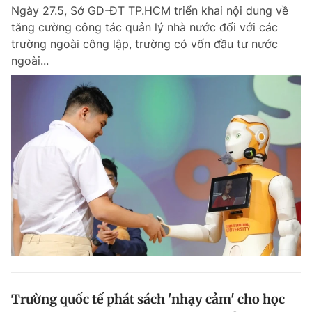
Ngày 27.5, Sở GD-ĐT TP.HCM triển khai nội dung về
tăng cường công tác quản lý nhà nước đối với các
trường ngoài công lập, trường có vốn đầu tư nước
Đọc Thanh Niên trên điện thoại
ngoài...
Theo dõi báo trên
Hotline
Liên hệ quảng cáo
0906 645 777
0908 780 404
Đặt báo
Quảng cáo
RSS
Tòa soạn
Chính sách bảo m
Tổng biên tập: Nguyễn Ngọc Toàn
Phó tổng biên tập thường trực: Hải Thành
Phó tổng biên tập: Lâm Hiếu Dũng
Phó tổng biên tập: Trần Việt Hưng
Trường quốc tế phát sách 'nhạy cảm' cho học
Tổng thư ký tòa soạn: Đức Trung