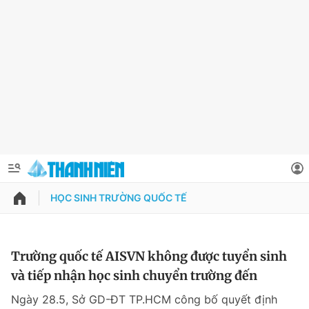
HỌC SINH TRƯỜNG QUỐC TẾ
QUẢNG CÁO
ĐẶT BÁO
Thông tin tài khoản
Trường quốc tế AISVN không được tuyển sinh
và tiếp nhận học sinh chuyển trường đến
Đổi mật khẩu
Chuyên mục
Ngày 28.5, Sở GD-ĐT TP.HCM công bố quyết định
Tin đã lưu