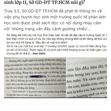
sinh lớp 11, Sở GD-ĐT TP.HCM nói gì?
Giấy phép xuất bản số 110/GP - BTTTT cấp ngày 24.3.2020
© 2003-2026 Bản quyền thuộc về Báo Thanh Niên. Cấm sao chép
Trưa 3.5, Sở GD-ĐT TP.HCM đã phát đi thông tin về
dưới mọi hình thức nếu không có sự chấp thuận bằng văn bản.
việc phụ huynh học sinh một trường quốc tế phản ánh
Phát triển bởi ePi Technologies, JSC.
học sinh được phát sách đọc có nội dung nhạy cảm
với 'những trang văn đầy cảnh giường chiếu'...