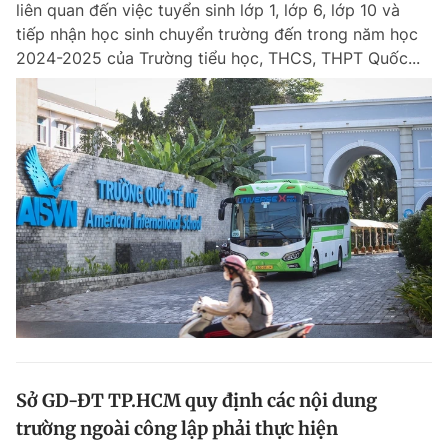
liên quan đến việc tuyển sinh lớp 1, lớp 6, lớp 10 và
Chuyên mục khác
tiếp nhận học sinh chuyển trường đến trong năm học
Tin đã xem
2024-2025 của Trường tiểu học, THCS, THPT Quốc...
Chào ngày mới
Tin 24h
Đăng xuất
Tin thị trường
Tin 360
Video
Magazine
Sản phẩm khác
Tiện ích
Bạn cần biết
Thông tin tòa soạn
Liên hệ quảng cáo
Sở GD-ĐT TP.HCM quy định các nội dung
trường ngoài công lập phải thực hiện