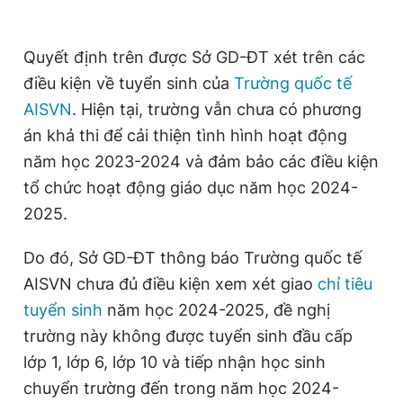
Giấy phép xuất bản số 110/GP - BTTTT cấp ngày 24.3.2020
© 2003-2026 Bản quyền thuộc về Báo Thanh Niên. Cấm sao
chép dưới mọi hình thức nếu không có sự chấp thuận bằng văn
Quyết định trên được Sở GD-ĐT xét trên các
bản. Phát triển bởi ePi Technologies, JSC.
điều kiện về tuyển sinh của
Trường quốc tế
AISVN
. Hiện tại, trường vẫn chưa có phương
án khả thi để cải thiện tình hình hoạt động
năm học 2023-2024 và đảm bảo các điều kiện
tổ chức hoạt động giáo dục năm học 2024-
2025.
Do đó, Sở GD-ĐT thông báo Trường quốc tế
AISVN chưa đủ điều kiện xem xét giao
chỉ tiêu
tuyển sinh
năm học 2024-2025, đề nghị
trường này không được tuyển sinh đầu cấp
lớp 1, lớp 6, lớp 10 và tiếp nhận học sinh
chuyển trường đến trong năm học 2024-