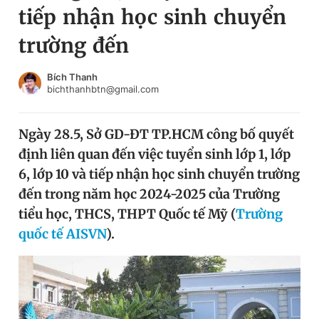
tiếp nhận học sinh chuyển
Chuyên mục khác
Tin đã xem
trường đến
Chào ngày mới
Tin 24h
Đăng xuất
Bích Thanh
bichthanhbtn@gmail.com
Tin thị trường
Tin 360
Ngày 28.5, Sở GD-ĐT TP.HCM công bố quyết
Video
Magazine
định liên quan đến việc tuyển sinh lớp 1, lớp
6, lớp 10 và tiếp nhận học sinh chuyển trường
Sản phẩm khác
đến trong năm học 2024-2025 của Trường
tiểu học, THCS, THPT Quốc tế Mỹ (
Trường
Tiện ích
Bạn cần biết
quốc tế AISVN
).
Thông tin tòa soạn
Liên hệ quảng cáo