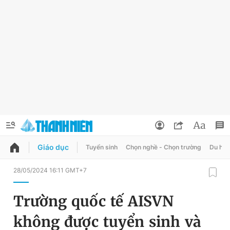
Giáo dục
Tuyển sinh
Chọn nghề - Chọn trường
Du học
QUẢNG CÁO
ĐẶT BÁO
28/05/2024 16:11 GMT+7
Thông tin tài khoản
Trường quốc tế AISVN
Đổi mật khẩu
Chuyên mục
không được tuyển sinh và
Tin đã lưu