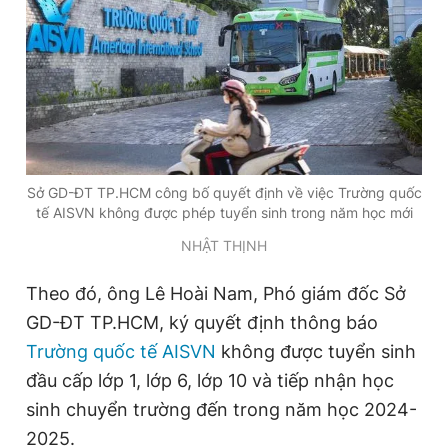
Đọc Thanh Niên trên điện thoại
Theo dõi báo trên
Sở GD-ĐT TP.HCM công bố quyết định về việc Trường quốc
tế AISVN không được phép tuyển sinh trong năm học mới
NHẬT THỊNH
Hotline
Liên hệ quảng cáo
0906 645 777
0908 780 404
Theo đó, ông Lê Hoài Nam, Phó giám đốc Sở
GD-ĐT TP.HCM, ký quyết định thông báo
Đặt báo
Quảng cáo
RSS
Tòa soạn
Chính sách bảo
Trường quốc tế AISVN
không được tuyển sinh
Tổng biên tập: Nguyễn Ngọc Toàn
đầu cấp lớp 1, lớp 6, lớp 10 và tiếp nhận học
Phó tổng biên tập thường trực: Hải Thành
Phó tổng biên tập: Lâm Hiếu Dũng
sinh chuyển trường đến trong năm học 2024-
Phó tổng biên tập: Trần Việt Hưng
Tổng thư ký tòa soạn: Đức Trung
2025.