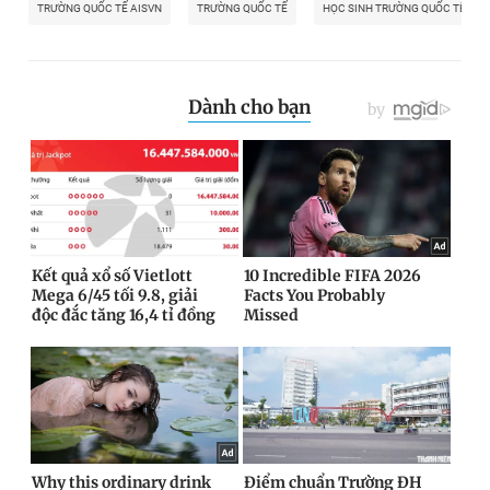
TRƯỜNG QUỐC TẾ AISVN
TRƯỜNG QUỐC TẾ
HỌC SINH TRƯỜNG QUỐC TẾ