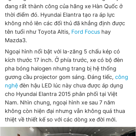
đang rất thành công của hãng xe Hàn Quốc ở
Giấy phép xuất bản số 110/GP - BTTTT cấp ngày 24.3.2020
© 2003-2026 Bản quyền thuộc về Báo Thanh Niên. Cấm sao
thời điểm đó. Hyundai Elantra tạo ra áp lực
chép dưới mọi hình thức nếu không có sự chấp thuận bằng văn
bản. Phát triển bởi ePi Technologies, JSC.
không nhỏ lên các đối thủ đã khẳng định được
tên tuổi như Toyota Altis,
Ford Focus
hay
Mazda3.
Ngoại hình nổi bật với la-zăng 5 chấu kép có
kích thước 17 inch. Ở phía trước, xe có bộ đèn
pha bóng halogen nhưng trang bị hệ thống
gương cầu projector gom sáng. Đáng tiếc,
công
nghệ
đèn hậu LED lúc này chưa được áp dụng
cho Hyundai Elantra 2015 phân phối tại Việt
Nam. Nhìn chung, ngoại hình xe sau 7 năm
không còn hiện đại nhưng vẫn không quá thua
thiệt về thiết kế so với các dòng xe đời mới.