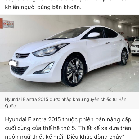
khiến người dùng băn khoăn.
Đọc Thanh Niên trên điện thoại
Theo dõi báo trên
Hotline
Liên hệ quảng cáo
0906 645 777
0908 780 404
Hyundai Elantra 2015 được nhập khẩu nguyên chiếc từ Hàn
Đặt báo
Quảng cáo
RSS
Tòa soạn
Chính sách bảo
Quốc
Tổng biên tập: Nguyễn Ngọc Toàn
Phó tổng biên tập thường trực: Hải Thành
Hyundai Elantra 2015 thuộc phiên bản nâng cấp
Phó tổng biên tập: Lâm Hiếu Dũng
cuối cùng của thế hệ thứ 5. Thiết kế xe dựa trên
Phó tổng biên tập: Trần Việt Hưng
Tổng thư ký tòa soạn: Đức Trung
ngôn ngữ thiết kế mới “Điêu khắc dòng chảy”