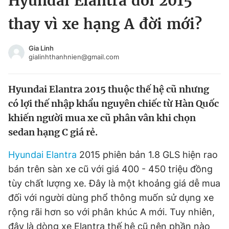
Hyundai Elantra đời 2015
Chuyên mục khác
thay vì xe hạng A đời mới?
Tin đã xem
Chào ngày mới
Tin 24h
Gia Linh
Đăng xuất
gialinhthanhnien@gmail.com
Tin thị trường
Tin 360
Hyundai Elantra 2015 thuộc thế hệ cũ nhưng
Video
Magazine
có lợi thế nhập khẩu nguyên chiếc từ Hàn Quốc
khiến người mua xe cũ phân vân khi chọn
sedan hạng C giá rẻ.
Sản phẩm khác
Hyundai Elantra
2015 phiên bản 1.8 GLS hiện rao
Tiện ích
Bạn cần biết
bán trên sàn xe cũ với giá 400 - 450 triệu đồng
tùy chất lượng xe. Đây là một khoảng giá dễ mua
Thông tin tòa soạn
Liên hệ quảng cáo
đối với người dùng phổ thông muốn sử dụng xe
rộng rãi hơn so với phân khúc A mới. Tuy nhiên,
đây là dòng xe Elantra thế hệ cũ nên phần nào