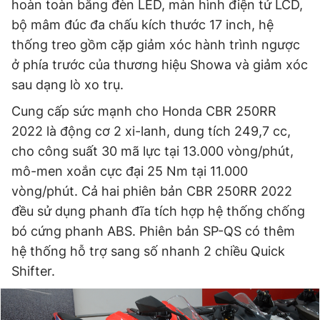
hoàn toàn bằng đèn LED, màn hình điện tử LCD,
bộ mâm đúc đa chấu kích thước 17 inch, hệ
thống treo gồm cặp giảm xóc hành trình ngược
ở phía trước của thương hiệu Showa và giảm xóc
sau dạng lò xo trụ.
Cung cấp sức mạnh cho Honda CBR 250RR
2022 là động cơ 2 xi-lanh, dung tích 249,7 cc,
cho công suất 30 mã lực tại 13.000 vòng/phút,
mô-men xoắn cực đại 25 Nm tại 11.000
vòng/phút. Cả hai phiên bản CBR 250RR 2022
đều sử dụng phanh đĩa tích hợp hệ thống chống
bó cứng phanh ABS. Phiên bản SP-QS có thêm
hệ thống hỗ trợ sang số nhanh 2 chiều Quick
Shifter.