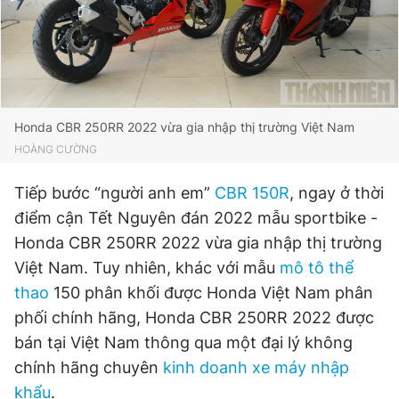
Đọc Thanh Niên trên điện thoại
Honda CBR 250RR 2022 vừa gia nhập thị trường Việt Nam
HOÀNG CƯỜNG
Theo dõi báo trên
Tiếp bước “người anh em”
CBR 150R
, ngay ở thời
điểm cận Tết Nguyên đán 2022 mẫu sportbike -
Hotline
Liên hệ quảng cáo
0906 645 777
0908 780 404
Honda CBR 250RR 2022 vừa gia nhập thị trường
Việt Nam. Tuy nhiên, khác với mẫu
mô tô thể
Đặt báo
Quảng cáo
RSS
Tòa soạn
Chính sách bảo
thao
150 phân khối được Honda Việt Nam phân
phối chính hãng, Honda CBR 250RR 2022 được
Tổng biên tập: Nguyễn Ngọc Toàn
Phó tổng biên tập thường trực: Hải Thành
bán tại Việt Nam thông qua một đại lý không
Phó tổng biên tập: Lâm Hiếu Dũng
chính hãng chuyên
kinh doanh
xe máy nhập
Phó tổng biên tập: Trần Việt Hưng
Tổng thư ký tòa soạn: Đức Trung
khẩu
.