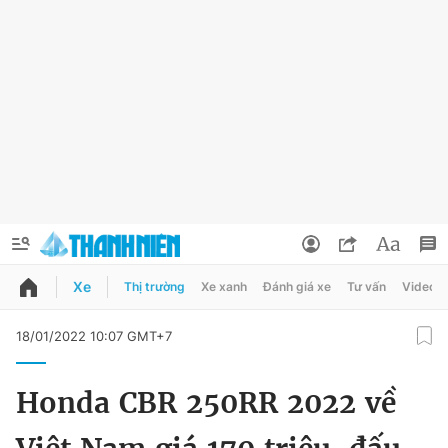
Xe
Thị trường
Xe xanh
Đánh giá xe
Tư vấn
Video
QUẢNG CÁO
ĐẶT BÁO
18/01/2022 10:07 GMT+7
Thông tin tài khoản
Honda CBR 250RR 2022 về
Đổi mật khẩu
Chuyên mục
Tin đã lưu