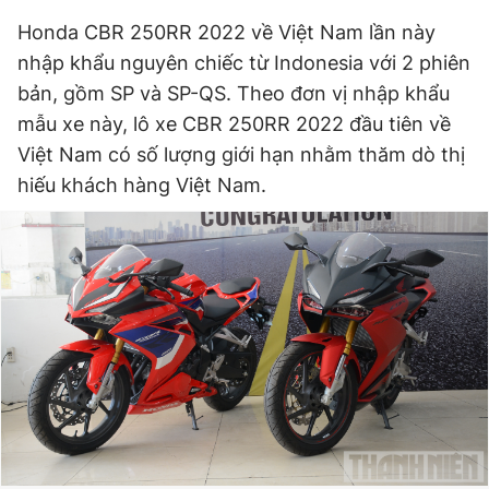
Giấy phép xuất bản số 110/GP - BTTTT cấp ngày 24.3.2020
Honda CBR 250RR 2022 về Việt Nam lần này
© 2003-2026 Bản quyền thuộc về Báo Thanh Niên. Cấm sao
nhập khẩu nguyên chiếc từ Indonesia với 2 phiên
chép dưới mọi hình thức nếu không có sự chấp thuận bằng văn
bản. Phát triển bởi ePi Technologies, JSC.
bản, gồm SP và SP-QS. Theo đơn vị nhập khẩu
mẫu xe này, lô xe CBR 250RR 2022 đầu tiên về
Việt Nam có số lượng giới hạn nhằm thăm dò thị
hiếu khách hàng Việt Nam.