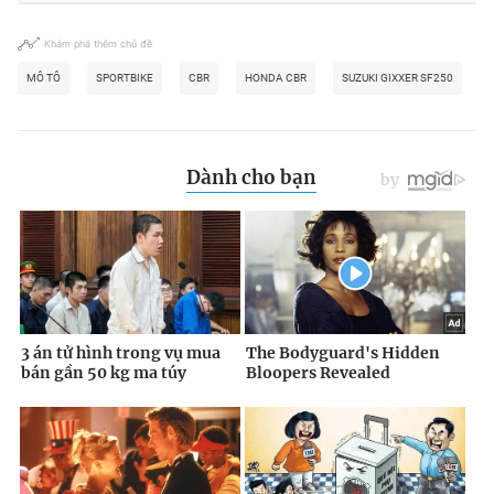
Khám phá thêm chủ đề
MÔ TÔ
SPORTBIKE
CBR
HONDA CBR
SUZUKI GIXXER SF250