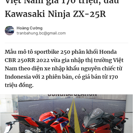
Việt Nam giá 170 triệu, đấu
Chuyên mục khác
Kawasaki Ninja ZX-25R
Tin đã xem
Chào ngày mới
Tin 24h
Hoàng Cường
Đăng xuất
tranbahung.bc@gmail.com
Tin thị trường
Tin 360
Mẫu mô tô sportbike 250 phân khối Honda
Video
Magazine
CBR 250RR 2022 vừa gia nhập thị trường Việt
Nam theo diện xe nhập khẩu nguyên chiếc từ
Indonesia với 2 phiên bản, có giá bán từ 170
Sản phẩm khác
triệu đồng.
Tiện ích
Bạn cần biết
Thông tin tòa soạn
Liên hệ quảng cáo