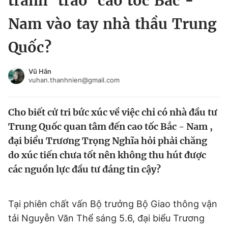
tránh ‘trao’ cao tốc Bắc -
Chuyên mục khác
Nam vào tay nhà thầu Trung
Tin đã xem
Chào ngày mới
Tin 24h
Quốc?
Đăng xuất
Tin thị trường
Tin 360
Vũ Hân
vuhan.thanhnien@gmail.com
Video
Magazine
Cho biết cử tri bức xúc về việc chỉ có nhà đầu tư
Trung Quốc quan tâm đến cao tốc Bắc - Nam ,
Sản phẩm khác
đại biểu Trương Trọng Nghĩa hỏi phải chăng
do xúc tiến chưa tốt nên không thu hút được
Tiện ích
Bạn cần biết
các nguồn lực đầu tư đáng tin cậy?
Thông tin tòa soạn
Liên hệ quảng cáo
Tại phiên chất vấn Bộ trưởng Bộ Giao thông vận
tải Nguyễn Văn Thể sáng 5.6, đại biểu Trương