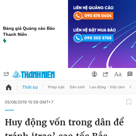
Bảng giá Quảng cáo Báo
Thanh Niên
Thời sự
Pháp luật
Dân sinh
Lao động - Việc làm
Quy
QUẢNG CÁO
ĐẶT BÁO
05/06/2019 15:59 GMT+7
Thông tin tài khoản
Huy động vốn trong dân để
Đổi mật khẩu
Chuyên mục
Tin đã lưu