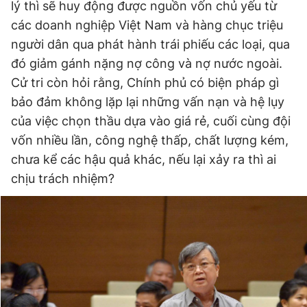
lý thì sẽ huy động được nguồn vốn chủ yếu từ
Giấy phép xuất bản số 110/GP - BTTTT cấp ngày 24.3.2020
các doanh nghiệp Việt Nam và hàng chục triệu
© 2003-2026 Bản quyền thuộc về Báo Thanh Niên. Cấm sao
chép dưới mọi hình thức nếu không có sự chấp thuận bằng văn
người dân qua phát hành trái phiếu các loại, qua
bản. Phát triển bởi ePi Technologies, JSC.
đó giảm gánh nặng nợ công và nợ nước ngoài.
Cử tri còn hỏi rằng, Chính phủ có biện pháp gì
bảo đảm không lặp lại những vấn nạn và hệ lụy
của việc chọn thầu dựa vào giá rẻ, cuối cùng đội
vốn nhiều lần, công nghệ thấp, chất lượng kém,
chưa kể các hậu quả khác, nếu lại xảy ra thì ai
chịu trách nhiệm?