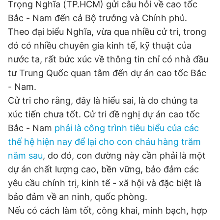
Trọng Nghĩa (TP.HCM) gửi câu hỏi về cao tốc
Bắc - Nam đến cả Bộ trưởng và Chính phủ.
Theo đại biểu Nghĩa, vừa qua nhiều cử tri, trong
Đọc Thanh Niên trên điện thoại
đó có nhiều chuyên gia kinh tế, kỹ thuật của
nước ta, rất bức xúc về thông tin chỉ có nhà đầu
tư Trung Quốc quan tâm đến dự án cao tốc Bắc
- Nam.
Theo dõi báo trên
Cử tri cho rằng, đây là hiểu sai, là do chúng ta
xúc tiến chưa tốt. Cử tri đề nghị dự án cao tốc
Hotline
Liên hệ quảng cáo
Bắc - Nam
phải là công trình tiêu biểu của các
0906 645 777
0908 780 404
thế hệ hiện nay để lại cho con cháu hàng trăm
năm sau
, do đó, con đường này cần phải là một
Đặt báo
Quảng cáo
RSS
Tòa soạn
Chính sách bảo
dự án chất lượng cao, bền vững, bảo đảm các
Tổng biên tập: Nguyễn Ngọc Toàn
yêu cầu chính trị, kinh tế - xã hội và đặc biệt là
Phó tổng biên tập thường trực: Hải Thành
Phó tổng biên tập: Lâm Hiếu Dũng
bảo đảm về an ninh, quốc phòng.
Phó tổng biên tập: Trần Việt Hưng
Nếu có cách làm tốt, công khai, minh bạch, hợp
Tổng thư ký tòa soạn: Đức Trung