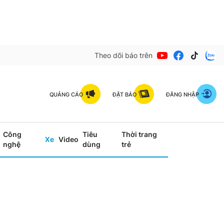
Theo dõi báo trên
QUẢNG CÁO
ĐẶT BÁO
ĐĂNG NHẬP
Công
Tiêu
Thời trang
Xe
Video
nghệ
dùng
trẻ