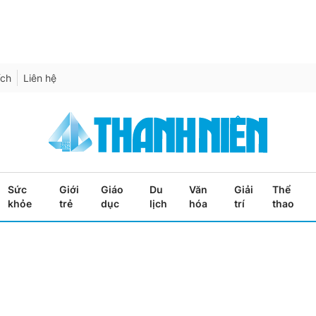
ích
Liên hệ
Sức
Giới
Giáo
Du
Văn
Giải
Thể
khỏe
trẻ
dục
lịch
hóa
trí
thao