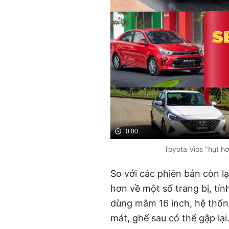
0:00
Toyota Vios "hụt h
So với các phiên bản còn lạ
hơn về một số trang bị, tín
dùng mâm 16 inch, hệ thốn
mát, ghế sau có thể gập lạ