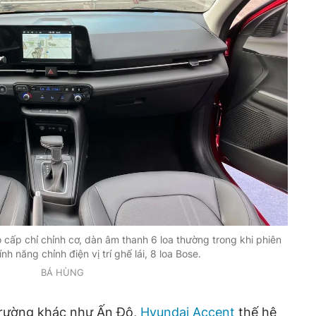
 cấp chỉ chỉnh cơ, dàn âm thanh 6 loa thường trong khi phiên
nh năng chỉnh điện vị trí ghế lái, 8 loa Bose.
BÁ HÙNG
 trường khác như Ấn Độ,
Hyundai Accent
thế hệ