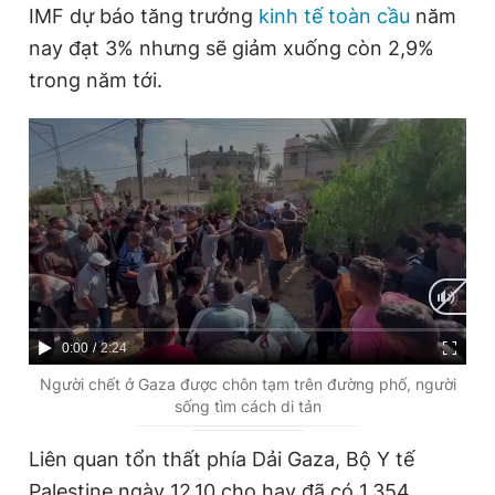
IMF dự báo tăng trưởng
kinh tế toàn cầu
năm
nay đạt 3% nhưng sẽ giảm xuống còn 2,9%
trong năm tới.
C
0:00
/
D
2:24
u
u
Người chết ở Gaza được chôn tạm trên đường phố, người
sống tìm cách di tản
r
r
r
a
Liên quan tổn thất phía Dải Gaza, Bộ Y tế
e
t
Palestine ngày 12.10 cho hay đã có 1.354