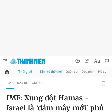
Thế giới
Kinh tế thế giới
Quân sự
Góc nhìn
Hồ sơ
QUẢNG CÁO
ĐẶT BÁO
13/10/2023 18:22 GMT+7
Thông tin tài khoản
IMF: Xung đột Hamas -
Đổi mật khẩu
Chuyên mục
Israel là ‘đám mây mới’ phủ
Tin đã lưu