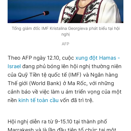
Đọc Thanh Niên trên điện thoại
Tổng giám đốc IMF Kristalina Georgieva phát biểu tại hội
nghị
AFP
Theo dõi báo trên
Theo AFP ngày 12.10, cuộc
xung đột Hamas -
Israel
đang phủ bóng lên hội nghị thường niên
Hotline
Liên hệ quảng cáo
của Quỹ Tiền tệ quốc tế (IMF) và Ngân hàng
0906 645 777
0908 780 404
Thế giới (World Bank) ở Ma Rốc, với những
cảnh báo về việc làm u ám triển vọng của một
Đặt báo
Quảng cáo
RSS
Tòa soạn
Chính sách bảo
nền
kinh tế toàn cầu
vốn đã trì trệ.
Tổng biên tập: Nguyễn Ngọc Toàn
Phó tổng biên tập thường trực: Hải Thành
Phó tổng biên tập: Lâm Hiếu Dũng
Hội nghị diễn ra từ 9-15.10 tại thành phố
Phó tổng biên tập: Trần Việt Hưng
Tổng thư ký tòa soạn: Đức Trung
Marrakesh và là lần đầu tiên tổ chức tại một