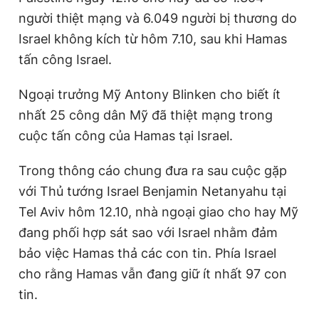
n
i
người thiệt mạng và 6.049 người bị thương do
t
o
Israel không kích từ hôm 7.10, sau khi Hamas
T
n
tấn công Israel.
i
Ngoại trưởng Mỹ Antony Blinken cho biết ít
m
nhất 25 công dân Mỹ đã thiệt mạng trong
e
cuộc tấn công của Hamas tại Israel.
Trong thông cáo chung đưa ra sau cuộc gặp
với Thủ tướng Israel Benjamin Netanyahu tại
Tel Aviv hôm 12.10, nhà ngoại giao cho hay Mỹ
đang phối hợp sát sao với Israel nhằm đảm
bảo việc Hamas thả các con tin. Phía Israel
cho rằng Hamas vẫn đang giữ ít nhất 97 con
tin.