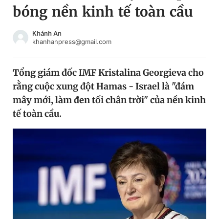
bóng nền kinh tế toàn cầu
Chuyên mục khác
Tin đã xem
Chào ngày mới
Tin 24h
Khánh An
khanhanpress@gmail.com
Đăng xuất
Tin thị trường
Tin 360
Tổng giám đốc IMF Kristalina Georgieva cho
rằng cuộc xung đột Hamas - Israel là "đám
Video
Magazine
mây mới, làm đen tối chân trời" của nền kinh
tế toàn cầu.
Sản phẩm khác
Tiện ích
Bạn cần biết
Thông tin tòa soạn
Liên hệ quảng cáo