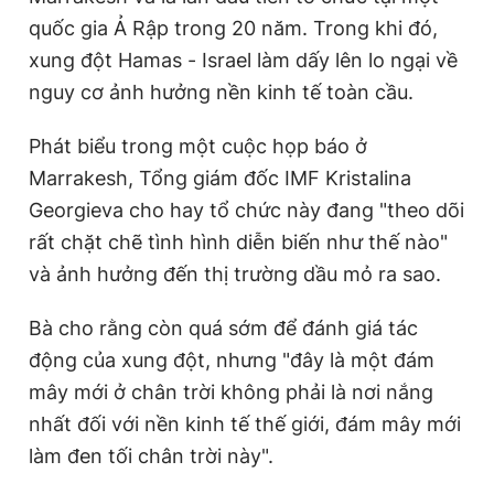
Giấy phép xuất bản số 110/GP - BTTTT cấp ngày 24.3.2020
quốc gia Ả Rập trong 20 năm. Trong khi đó,
© 2003-2026 Bản quyền thuộc về Báo Thanh Niên. Cấm sao
xung đột Hamas - Israel làm dấy lên lo ngại về
chép dưới mọi hình thức nếu không có sự chấp thuận bằng văn
bản. Phát triển bởi ePi Technologies, JSC.
nguy cơ ảnh hưởng nền kinh tế toàn cầu.
Phát biểu trong một cuộc họp báo ở
Marrakesh, Tổng giám đốc IMF Kristalina
Georgieva cho hay tổ chức này đang "theo dõi
rất chặt chẽ tình hình diễn biến như thế nào"
và ảnh hưởng đến thị trường dầu mỏ ra sao.
Bà cho rằng còn quá sớm để đánh giá tác
động của xung đột, nhưng "đây là một đám
mây mới ở chân trời không phải là nơi nắng
nhất đối với nền kinh tế thế giới, đám mây mới
làm đen tối chân trời này".