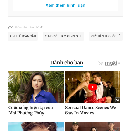
Xem thêm bình luận
Khám phá thêm chủ đề
KINH TẾ TOÀN CẦU
XUNG ĐỘT HAMAS - ISRAEL
QUỸ TIỀN TỆ QUỐC TẾ