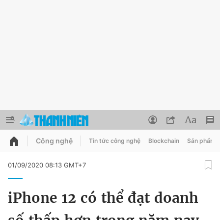
Công nghệ
Tin tức công nghệ
Blockchain
Sản phẩm
QUẢNG CÁO
ĐẶT BÁO
01/09/2020 08:13 GMT+7
Thông tin tài khoản
iPhone 12 có thể đạt doanh
Đổi mật khẩu
Chuyên mục
Tin đã lưu