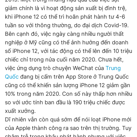
giảm chính là vì hoạt động sản xuất bị đình trệ,
khi iPhone 12 có thể trì hoãn phát hành tư 4-6
Đọc Thanh Niên trên điện thoại
tuần so với thông thường, do đại dịch Covid-19.
Bên cạnh đó, việc ngày càng nhiều người thất
nghiệp ở Mỹ cũng có thể ảnh hưởng đến doanh
số iPhone 12, với tác động có thể lên đến 10 triệu
Theo dõi báo trên
chiếc chỉ trong nửa cuối năm 2020. Chưa hết,
việc ứng dụng trò chuyện WeChat của
Trung
Quốc
đang bị cấm trên App Store ở Trung Quốc
Hotline
Liên hệ quảng cáo
0906 645 777
0908 780 404
cũng có thể khiến sản lượng iPhone 12 giảm gần
10% trong năm 2020. Con số này thấp hơn nhiều
Đặt báo
Quảng cáo
RSS
Tòa soạn
Chính sách bảo
so với ước tính ban đầu là 190 triệu chiếc được
xuất xưởng.
Tổng biên tập: Nguyễn Ngọc Toàn
Phó tổng biên tập thường trực: Hải Thành
Dĩ nhiên vẫn còn quá sớm để nói loạt iPhone mới
Phó tổng biên tập: Lâm Hiếu Dũng
Phó tổng biên tập: Trần Việt Hưng
của Apple thành công ra sao trên thị trường. Tuy
Tổng thư ký tòa soạn: Đức Trung
chậm trễ trong khâu phát hành nhưng với việc