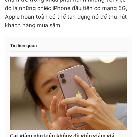
Giấy phép xuất bản số 110/GP - BTTTT cấp ngày 24.3.2020
đó là những chiếc iPhone đầu tiên có mạng 5G,
© 2003-2026 Bản quyền thuộc về Báo Thanh Niên. Cấm sao
Apple hoàn toàn có thể tận dụng nó để thu hút
chép dưới mọi hình thức nếu không có sự chấp thuận bằng văn
bản. Phát triển bởi ePi Technologies, JSC.
khách hàng mua sắm.
Tin liên quan
Cắt giảm phụ kiện không đủ giúp giảm giá