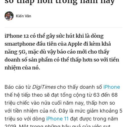
số thấp hơn trong năm nay
Chuyên mục khác
Tin đã xem
Kiến Văn
Chào ngày mới
Tin 24h
Đăng xuất
iPhone 12 có thể gây sức hút khi là dòng
Tin thị trường
Tin 360
smartphone đầu tiên của Apple đi kèm khả
năng 5G, mặc dù vậy báo cáo mới cho thấy
Video
Magazine
doanh số sản phẩm có thể thấp hơn so với tiền
nhiệm của nó.
Sản phẩm khác
Tiện ích
Bạn cần biết
Báo cáo từ
DigiTimes
cho thấy doanh số
iPhone
thế hệ tiếp theo sẽ đạt tổng cộng từ 63 đến 68
triệu chiếc vào nửa cuối năm nay, thấp hơn so
Thông tin tòa soạn
Liên hệ quảng cáo
với tiền nhiệm của nó. Đây là mức giảm khoảng 5
triệu so với dòng
iPhone 11
đạt được trong năm
2019. Một trong những hậu quả của việc sụt