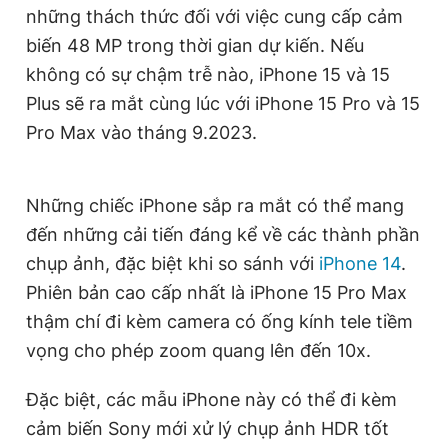
những thách thức đối với việc cung cấp cảm
Giấy phép xuất bản số 110/GP - BTTTT cấp ngày 24.3.2020
© 2003-2026 Bản quyền thuộc về Báo Thanh Niên. Cấm sao
biến 48 MP trong thời gian dự kiến. Nếu
chép dưới mọi hình thức nếu không có sự chấp thuận bằng văn
không có sự chậm trễ nào, iPhone 15 và 15
bản. Phát triển bởi ePi Technologies, JSC.
Plus sẽ ra mắt cùng lúc với iPhone 15 Pro và 15
Pro Max vào tháng 9.2023.
Những chiếc iPhone sắp ra mắt có thể mang
đến những cải tiến đáng kể về các thành phần
chụp ảnh, đặc biệt khi so sánh với
iPhone 14
.
Phiên bản cao cấp nhất là iPhone 15 Pro Max
thậm chí đi kèm camera có ống kính tele tiềm
vọng cho phép zoom quang lên đến 10x.
Đặc biệt, các mẫu iPhone này có thể đi kèm
cảm biến Sony mới xử lý chụp ảnh HDR tốt