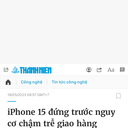
Công nghệ
Tin tức công nghệ
QUẢNG CÁO
ĐẶT BÁO
16/05/2023 06:57 GMT+7
Thông tin tài khoản
iPhone 15 đứng trước nguy
Đổi mật khẩu
Chuyên mục
cơ chậm trễ giao hàng
Tin đã lưu