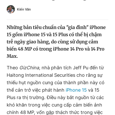
Chuyên mục khác
Kiến Văn
Tin đã xem
Chào ngày mới
Tin 24h
Đăng xuất
Những bản tiêu chuẩn của "gia đình" iPhone
Tin thị trường
Tin 360
15 gồm iPhone 15 và 15 Plus có thể bị chậm
trễ ngày giao hàng, do cùng sử dụng cảm
biến 48 MP có trong iPhone 14 Pro và 14 Pro
Video
Magazine
Max.
Theo
GizChina
, nhà phân tích Jeff Pu đến từ
Sản phẩm khác
Haitong International Securities cho rằng sự
Tiện ích
Bạn cần biết
thiếu hụt nguồn cung của thành phần này có
thể cản trở việc phát hành
iPhone 15
và 15
Thông tin tòa soạn
Liên hệ quảng cáo
Plus ra thị trường. Điều này bắt nguồn từ các
khó khăn trong việc cung cấp cảm biến ảnh
chính 48 MP, vốn gặp thách thức trong việc