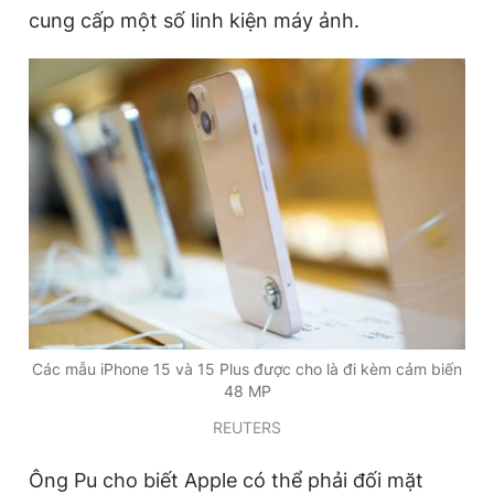
cung cấp một số linh kiện máy ảnh.
Đọc Thanh Niên trên điện thoại
Theo dõi báo trên
Hotline
Liên hệ quảng cáo
0906 645 777
0908 780 404
Đặt báo
Quảng cáo
RSS
Tòa soạn
Chính sách bảo
Các mẫu iPhone 15 và 15 Plus được cho là đi kèm cảm biến
48 MP
Tổng biên tập: Nguyễn Ngọc Toàn
Phó tổng biên tập thường trực: Hải Thành
REUTERS
Phó tổng biên tập: Lâm Hiếu Dũng
Phó tổng biên tập: Trần Việt Hưng
Ông Pu cho biết Apple có thể phải đối mặt
Tổng thư ký tòa soạn: Đức Trung