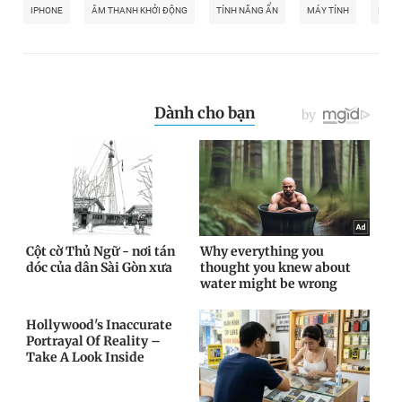
IPHONE
ÂM THANH KHỞI ĐỘNG
TÍNH NĂNG ẨN
MÁY TÍNH
IPAD