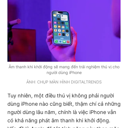
Đọc Thanh Niên trên điện thoại
Theo dõi báo trên
Âm thanh khi khởi động sẽ mang đến trải nghiệm thú vị cho
Hotline
Liên hệ quảng cáo
người dùng iPhone
0906 645 777
0908 780 404
ẢNH: CHỤP MÀN HÌNH DIGITALTRENDS
Đặt báo
Quảng cáo
RSS
Tòa soạn
Chính sách bảo
Tuy nhiên, một điều thú vị không phải người
dùng iPhone nào cũng biết, thậm chí cả những
Tổng biên tập: Nguyễn Ngọc Toàn
Phó tổng biên tập thường trực: Hải Thành
người dùng lâu năm, chính là việc iPhone vẫn
Phó tổng biên tập: Lâm Hiếu Dũng
Phó tổng biên tập: Trần Việt Hưng
có khả năng phát âm thanh khi khởi động.
Tổng thư ký tòa soạn: Đức Trung