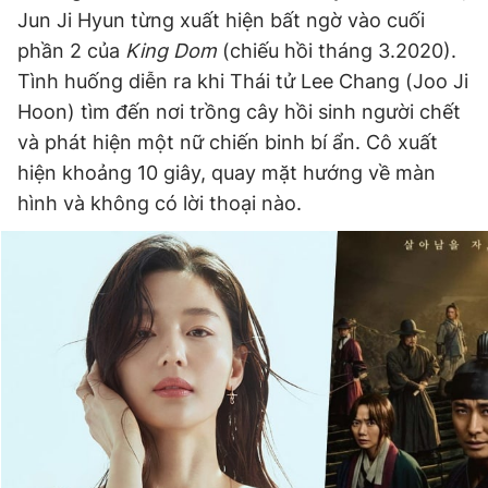
Jun Ji Hyun từng xuất hiện bất ngờ vào cuối
phần 2 của
King Dom
(chiếu hồi tháng 3.2020).
Đọc Thanh Niên trên điện thoại
Tình huống diễn ra khi Thái tử Lee Chang (Joo Ji
Hoon) tìm đến nơi trồng cây hồi sinh người chết
và phát hiện một nữ chiến binh bí ẩn. Cô xuất
hiện khoảng 10 giây, quay mặt hướng về màn
hình và không có lời thoại nào.
Theo dõi báo trên
Hotline
Liên hệ quảng cáo
0906 645 777
0908 780 404
Đặt báo
Quảng cáo
RSS
Tòa soạn
Chính sách bảo
Tổng biên tập: Nguyễn Ngọc Toàn
Phó tổng biên tập thường trực: Hải Thành
Phó tổng biên tập: Lâm Hiếu Dũng
Phó tổng biên tập: Trần Việt Hưng
Tổng thư ký tòa soạn: Đức Trung