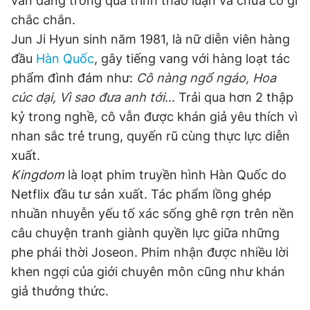
vẫn đang trong quá trình thảo luận và chưa có gì
chắc chắn.
Jun Ji Hyun sinh năm 1981, là nữ diễn viên hàng
đầu
Hàn Quốc
, gây tiếng vang với hàng loạt tác
phẩm đình đám như:
Cô nàng ngổ ngáo,
Hoa
cúc dại, Vì sao đưa anh tới
... Trải qua hơn 2 thập
kỷ trong nghề, cô vẫn được khán giả yêu thích vì
nhan sắc trẻ trung, quyến rũ cùng thực lực diễn
xuất.
Kingdom
là loạt phim truyền hình Hàn Quốc do
Netflix đầu tư sản xuất. Tác phẩm lồng ghép
nhuần nhuyễn yếu tố xác sống ghê rợn trên nền
câu chuyện tranh giành quyền lực giữa những
phe phái thời Joseon. Phim nhận được nhiều lời
khen ngợi của giới chuyên môn cũng như khán
giả thưởng thức.