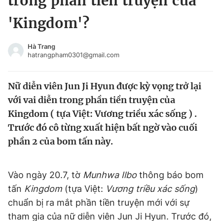
trong phần tiền truyện của
Chuyên mục khác
'Kingdom'?
Tin đã xem
Chào ngày mới
Tin 24h
Hà Trang
Đăng xuất
hatrangpham0301@gmail.com
Tin thị trường
Tin 360
Nữ diễn viên Jun Ji Hyun được kỳ vọng trở lại
Video
Magazine
với vai diễn trong phần tiền truyện của
Kingdom ( tựa Việt: Vương triều xác sống ) .
Trước đó cô từng xuất hiện bất ngờ vào cuối
Sản phẩm khác
phần 2 của bom tấn này.
Tiện ích
Bạn cần biết
Vào ngày 20.7, tờ
Munhwa Ilbo
thông báo bom
Thông tin tòa soạn
Liên hệ quảng cáo
tấn
Kingdom
(tựa Việt:
Vương triều xác sống
)
chuẩn bị ra mắt phần tiền truyện mới với sự
tham gia của nữ diễn viên Jun Ji Hyun. Trước đó,