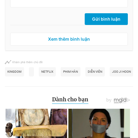
Gửi bình luận
Xem thêm bình luận
Khám phá thêm chủ đề
KINGDOM
NETFLIX
PHIM HÀN
DIỄN VIÊN
JOO JI HOON