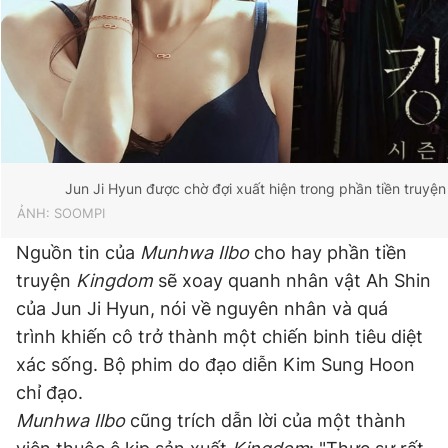
Giấy phép xuất bản số 110/GP - BTTTT cấp ngày 24.3.2020
© 2003-2026 Bản quyền thuộc về Báo Thanh Niên. Cấm sao
chép dưới mọi hình thức nếu không có sự chấp thuận bằng văn
bản. Phát triển bởi ePi Technologies, JSC.
Jun Ji Hyun được chờ đợi xuất hiện trong phần tiền truyệ
ẢNH: SOOMPI
Nguồn tin của
Munhwa Ilbo
cho hay phần tiền
truyện
Kingdom
sẽ xoay quanh nhân vật Ah Shin
của Jun Ji Hyun, nói về nguyên nhân và quá
trình khiến cô trở thành một chiến binh tiêu diệt
xác sống. Bộ phim do đạo diễn Kim Sung Hoon
chỉ đạo.
Munhwa Ilbo
cũng trích dẫn lời của một thành