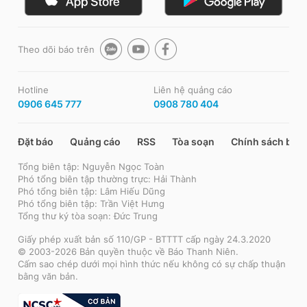
Theo dõi báo trên
Hotline
Liên hệ quảng cáo
0906 645 777
0908 780 404
Đặt báo
Quảng cáo
RSS
Tòa soạn
Chính sách bảo
Tổng biên tập: Nguyễn Ngọc Toàn
Phó tổng biên tập thường trực: Hải Thành
Phó tổng biên tập: Lâm Hiếu Dũng
Phó tổng biên tập: Trần Việt Hưng
Tổng thư ký tòa soạn: Đức Trung
Giấy phép xuất bản số 110/GP - BTTTT cấp ngày 24.3.2020
© 2003-2026 Bản quyền thuộc về Báo Thanh Niên.
Cấm sao chép dưới mọi hình thức nếu không có sự chấp thuận
bằng văn bản.