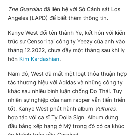
Giấy phép xuất bản số 110/GP - BTTTT cấp ngày 24.3.2020
The Guardian
đã liên hệ với Sở Cảnh sát Los
© 2003-2026 Bản quyền thuộc về Báo Thanh Niên. Cấm sao
chép dưới mọi hình thức nếu không có sự chấp thuận bằng văn
Angeles (LAPD) để biết thêm thông tin.
bản. Phát triển bởi ePi Technologies, JSC.
Kanye West đổi tên thành Ye, kết hôn với kiến
trúc sư Censori tại công ty Yeezy của anh vào
tháng 12.2022, chưa đầy một tháng sau khi ly
hôn
Kim Kardashian
.
Năm đó, West đã mất một loạt thỏa thuận hợp
tác thương hiệu với Adidas và những công ty
khác sau nhiều bình luận chống Do Thái. Tuy
nhiên sự nghiệp của nam rapper vẫn tiến triển
tốt. Kanye West phát hành album
Vultures
,
hợp tác với ca sĩ Ty Dolla $ign. Album đứng
đầu bảng xếp hạng ở Mỹ trong đó có ca khúc
ăn khách toàn cầu
Carnival
.