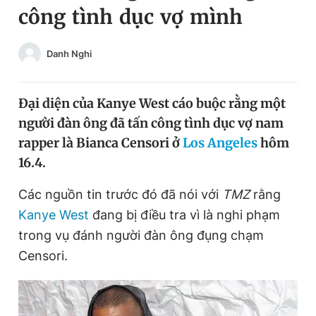
công tình dục vợ mình
Chuyên mục khác
Tin đã xem
Chào ngày mới
Tin 24h
Danh Nghi
Đăng xuất
Tin thị trường
Tin 360
Đại diện của Kanye West cáo buộc rằng một
người đàn ông đã tấn công tình dục vợ nam
Video
Magazine
rapper là Bianca Censori ở
Los Angeles
hôm
16.4.
Sản phẩm khác
Các nguồn tin trước đó đã nói với
TMZ
rằng
Kanye West
đang bị điều tra vì là nghi phạm
Tiện ích
Bạn cần biết
trong vụ đánh người đàn ông đụng chạm
Censori.
Thông tin tòa soạn
Liên hệ quảng cáo