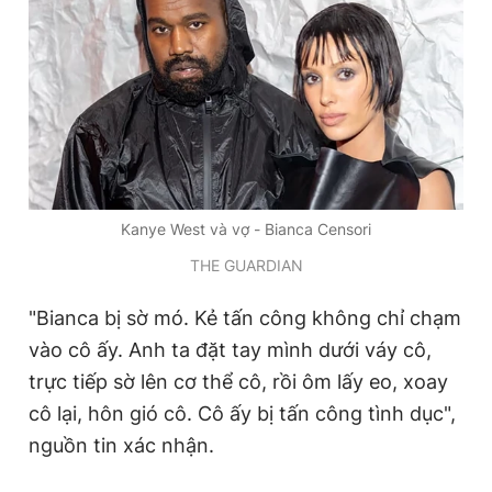
Đọc Thanh Niên trên điện thoại
Theo dõi báo trên
Kanye West và vợ - Bianca Censori
THE GUARDIAN
Hotline
Liên hệ quảng cáo
0906 645 777
0908 780 404
"Bianca bị sờ mó. Kẻ tấn công không chỉ chạm
vào cô ấy. Anh ta đặt tay mình dưới váy cô,
Đặt báo
Quảng cáo
RSS
Tòa soạn
Chính sách bảo
trực tiếp sờ lên cơ thể cô, rồi ôm lấy eo, xoay
Tổng biên tập: Nguyễn Ngọc Toàn
cô lại, hôn gió cô. Cô ấy bị tấn công tình dục",
Phó tổng biên tập thường trực: Hải Thành
Phó tổng biên tập: Lâm Hiếu Dũng
nguồn tin xác nhận.
Phó tổng biên tập: Trần Việt Hưng
Tổng thư ký tòa soạn: Đức Trung