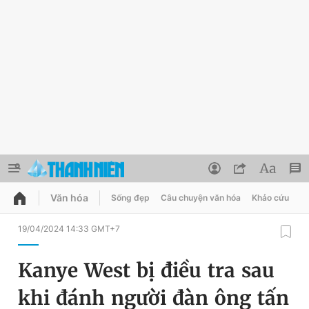
Văn hóa
Sống đẹp
Câu chuyện văn hóa
Khảo cứu
X
QUẢNG CÁO
ĐẶT BÁO
19/04/2024 14:33 GMT+7
Thông tin tài khoản
Kanye West bị điều tra sau
Đổi mật khẩu
Chuyên mục
khi đánh người đàn ông tấn
Tin đã lưu