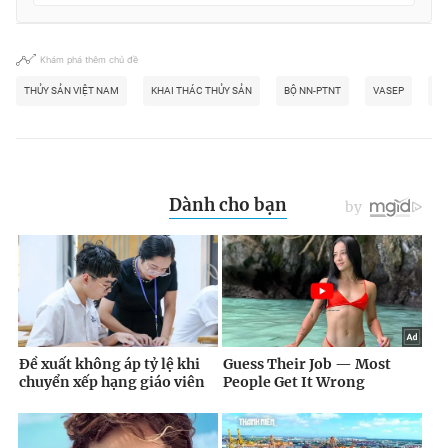
Khám phá thêm chủ đề
THỦY SẢN VIỆT NAM
KHAI THÁC THỦY SẢN
BỘ NN-PTNT
VASEP
IU