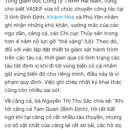
Tổng giám đốc Công ty TNHH Hải Nam, cũng
cho biết VASEP vừa tổ chức chuyến công tác tại
3 tỉnh Bình Định,
Khánh Hòa
và Phú Yên nhằm
ghi nhận những khó khăn, vướng mắc của các
ngư dân, cảng cá, các Chi cục Thủy sản trong
hơn 4 năm nỗ lực gỡ “thẻ vàng” IUU. Theo đó,
đối với việc lắp đặt thiết bị giám sát hành trình
trên các tàu cá, thời gian qua có tình trạng các
tàu tắt định vị khi đi tới vùng biển có cá nhằm
giữ vùng biển đó cho riêng mình, điều này là vi
phạm quy định. Việc ghi chép nhật ký khai thác
cũng còn nhiều sai sót.
Về cảng cá, bà Nguyễn Thị Thu Sắc chia sẻ: “Khi
tới cảng cá Tam Quan (Bình Định), tôi rất bất
ngờ khi tại cảng có rất nhiều tàu thuyền, nhưng
cơ sở vật chất của cảng lại rất sơ sài, các hồ sơ,