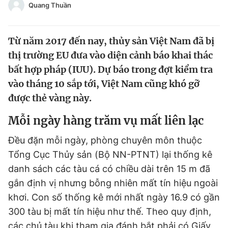
Quang Thuần
Chuyên mục khác
Tin đã xem
Chào ngày mới
Tin 24h
Từ năm 2017 đến nay, thủy sản Việt Nam đã bị
Đăng xuất
thị trường EU đưa vào diện cảnh báo khai thác
Tin thị trường
Tin 360
bất hợp pháp (IUU). Dự báo trong đợt kiểm tra
vào tháng 10 sắp tới, Việt Nam cũng khó gỡ
Video
Magazine
được thẻ vàng này.
Mỗi ngày hàng trăm vụ mất liên lạc
Sản phẩm khác
Đều đặn mỗi ngày, phòng chuyên môn thuộc
Tổng Cục Thủy sản (Bộ NN-PTNT) lại thống kê
Tiện ích
Bạn cần biết
danh sách các tàu cá có chiều dài trên 15 m đã
gắn định vị nhưng bỗng nhiên mất tín hiệu ngoài
Thông tin tòa soạn
Liên hệ quảng cáo
khơi. Con số thống kê mới nhất ngày 16.9 có gần
300 tàu bị mất tín hiệu như thế. Theo quy định,
các chủ tàu khi tham gia đánh bắt phải có Giấy