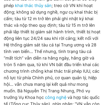
phép
khai thác thủy sản
; treo cờ VN khi hoạt
động; không sử dụng nghề, ngư cụ khai thác bị
Đọc Thanh Niên trên điện thoại
cấm; tàu từ 12 m trở lên phải ghi nhật ký khai
thác và nộp theo quy định; tàu từ 15 m trở lên
phải lắp thiết bị giám sát hành trình, thiết bị hoạt
động liên tục 24/24 sau khi rời cảng; kết nối với
Hệ thống giám sát tàu cá tại Trung ương và 28
Theo dõi báo trên
tỉnh ven biển… Thế nhưng, tình trạng tàu cá
“mất tích” vẫn diễn ra hằng ngày, hằng giờ và
Hotline
Liên hệ quảng cáo
0906 645 777
0908 780 404
tròn 5 năm qua, từ khi VN bắt đầu triển khai các
chương trình chống khai thác trái phép IUU, các
Đặt báo
Quảng cáo
RSS
Tòa soạn
Chính sách bảo
nỗ lực từ phía Chính phủ, cơ quan quản lý, hiệp
hội… vẫn chưa mang lại kết quả như mong
Tổng biên tập: Nguyễn Ngọc Toàn
Phó tổng biên tập thường trực: Hải Thành
muốn. Bà Nguyễn Thị Trang Nhung, Phó vụ
Phó tổng biên tập: Lâm Hiếu Dũng
trưởng Vụ Khoa học
công nghệ
và hợp tác quốc
Phó tổng biên tập: Trần Việt Hưng
Tổng thư ký tòa soạn: Đức Trung
tế (Tổng cục Thủy sản), nhìn nhận: “VN vẫn còn