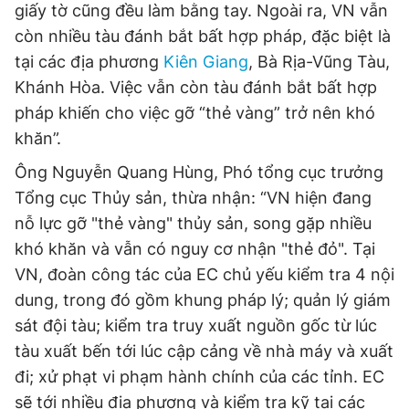
giấy tờ cũng đều làm bằng tay. Ngoài ra, VN vẫn
còn nhiều tàu đánh bắt bất hợp pháp, đặc biệt là
tại các địa phương
Kiên Giang
, Bà Rịa-Vũng Tàu,
Khánh Hòa. Việc vẫn còn tàu đánh bắt bất hợp
pháp khiến cho việc gỡ “thẻ vàng” trở nên khó
khăn”.
Ông Nguyễn Quang Hùng, Phó tổng cục trưởng
Tổng cục Thủy sản, thừa nhận: “VN hiện đang
nỗ lực gỡ "thẻ vàng" thủy sản, song gặp nhiều
khó khăn và vẫn có nguy cơ nhận "thẻ đỏ". Tại
VN, đoàn công tác của EC chủ yếu kiểm tra 4 nội
dung, trong đó gồm khung pháp lý; quản lý giám
sát đội tàu; kiểm tra truy xuất nguồn gốc từ lúc
tàu xuất bến tới lúc cập cảng về nhà máy và xuất
đi; xử phạt vi phạm hành chính của các tỉnh. EC
sẽ tới nhiều địa phương và kiểm tra kỹ tại các