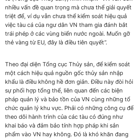
Giấy phép xuất bản số 110/GP - BTTTT cấp ngày 24.3.2020
nhiều vấn đề quan trọng mà chưa thể giải quyết
© 2003-2026 Bản quyền thuộc về Báo Thanh Niên. Cấm sao
triệt để, ví dụ vẫn chưa thể kiểm soát hiệu quả
chép dưới mọi hình thức nếu không có sự chấp thuận bằng văn
bản. Phát triển bởi ePi Technologies, JSC.
việc tàu cá của ngư dân VN tham gia đánh bắt
trái phép ở các vùng biển nước ngoài. Muốn gỡ
thẻ vàng từ EU, đây là điều tiên quyết”.
Theo đại diện Tổng cục Thủy sản, để kiểm soát
một cách hiệu quả nguồn gốc thủy sản nhập
khẩu là điều không hề đơn giản. Điều này đòi hỏi
sự phối hợp tổng thể, liên quan đến các biện
pháp quản lý và bảo tồn của VN cùng những tổ
chức quản lý khu vực. Phải có những công cụ để
theo dõi hành trình của các tàu có đúng như
khai báo và đảm bảo tính hợp pháp khi sản
phẩm vào VN hay không. Đó là khó khăn đang