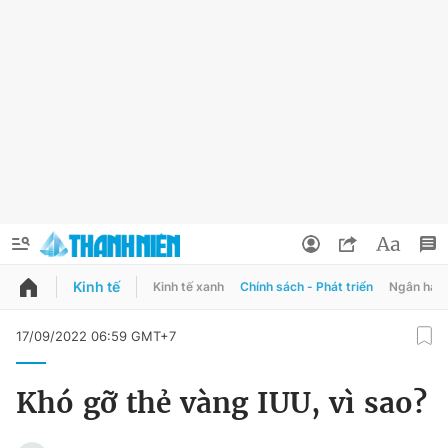
Kinh tế
Kinh tế xanh
Chính sách - Phát triển
Ngân hàn
QUẢNG CÁO
ĐẶT BÁO
17/09/2022 06:59 GMT+7
Thông tin tài khoản
Khó gỡ thẻ vàng IUU, vì sao?
Đổi mật khẩu
Chuyên mục
Tin đã lưu