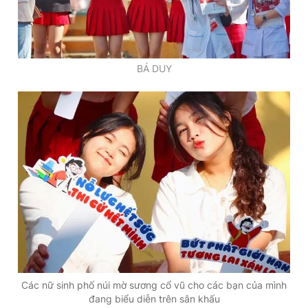
BÁ DUY
Các nữ sinh phố núi mờ sương cổ vũ cho các bạn của mình
đang biểu diễn trên sân khấu