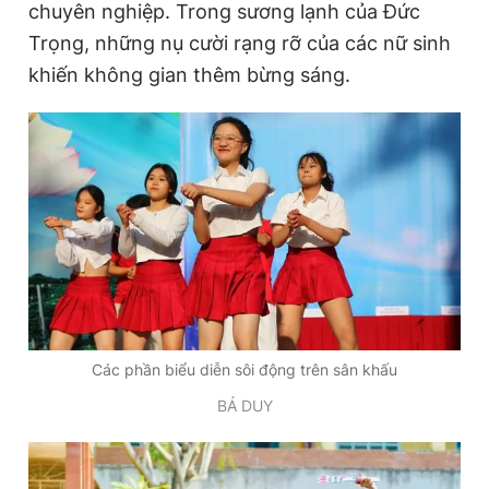
chuyên nghiệp. Trong sương lạnh của Đức
Giấy phép xuất bản số 110/GP - BTTTT cấp ngày 24.3.2020
Trọng, những nụ cười rạng rỡ của các nữ sinh
© 2003-2026 Bản quyền thuộc về Báo Thanh Niên. Cấm sao
chép dưới mọi hình thức nếu không có sự chấp thuận bằng văn
khiến không gian thêm bừng sáng.
bản. Phát triển bởi ePi Technologies, JSC.
Các phần biểu diễn sôi động trên sân khấu
BÁ DUY