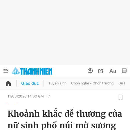
Giáo dục
Tuyển sinh
Chọn nghề - Chọn trường
Du học
QUẢNG CÁO
ĐẶT BÁO
11/03/2023 14:00 GMT+7
Thông tin tài khoản
Khoảnh khắc dễ thương của
Đổi mật khẩu
Chuyên mục
nữ sinh phố núi mờ sương
Tin đã lưu