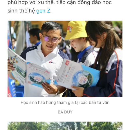
phù hợp với xu thế, tiếp cận đông đảo học
sinh thế hệ
gen Z
.
Học sinh hào hứng tham gia tại các bàn tư vấn
BÁ DUY