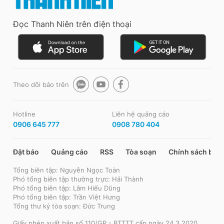
Đọc Thanh Niên trên điện thoại
Theo dõi báo trên
Hotline
Liên hệ quảng cáo
0906 645 777
0908 780 404
Đặt báo
Quảng cáo
RSS
Tòa soạn
Chính sách bảo
Tổng biên tập: Nguyễn Ngọc Toàn
Phó tổng biên tập thường trực: Hải Thành
Phó tổng biên tập: Lâm Hiếu Dũng
Phó tổng biên tập: Trần Việt Hưng
Tổng thư ký tòa soạn: Đức Trung
Giấy phép xuất bản số 110/GP - BTTTT cấp ngày 24.3.2020