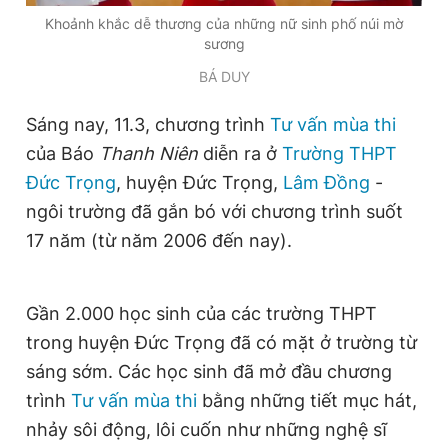
Khoảnh khắc dễ thương của những nữ sinh phố núi mờ
sương
Đọc Thanh Niên trên điện thoại
BÁ DUY
Sáng nay, 11.3, chương trình
Tư vấn mùa thi
của Báo
Thanh Niên
diễn ra ở
Trường THPT
Đức Trọng
, huyện Đức Trọng,
Lâm Đồng
-
Theo dõi báo trên
ngôi trường đã gắn bó với chương trình suốt
17 năm (từ năm 2006 đến nay).
Hotline
Liên hệ quảng cáo
0906 645 777
0908 780 404
Gần 2.000 học sinh của các trường THPT
Đặt báo
Quảng cáo
RSS
Tòa soạn
Chính sách bảo
trong huyện Đức Trọng đã có mặt ở trường từ
Tổng biên tập: Nguyễn Ngọc Toàn
sáng sớm. Các học sinh đã mở đầu chương
Phó tổng biên tập thường trực: Hải Thành
Phó tổng biên tập: Lâm Hiếu Dũng
trình
Tư vấn mùa thi
bằng những tiết mục hát,
Phó tổng biên tập: Trần Việt Hưng
nhảy sôi động, lôi cuốn như những nghệ sĩ
Tổng thư ký tòa soạn: Đức Trung