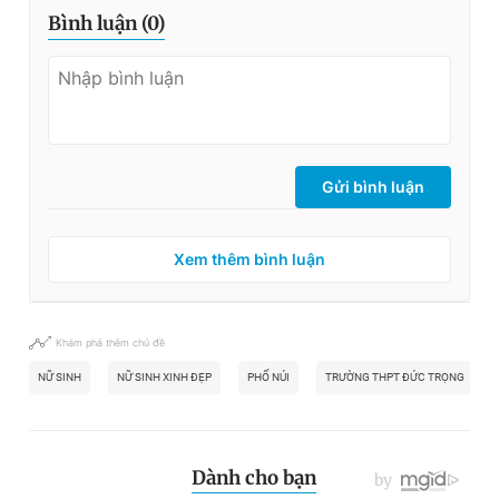
Bình luận (
0
)
Gửi bình luận
Xem thêm bình luận
Khám phá thêm chủ đề
NỮ SINH
NỮ SINH XINH ĐẸP
PHỐ NÚI
TRƯỜNG THPT ĐỨC TRỌNG