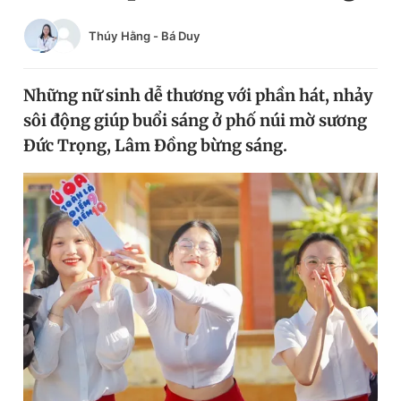
Chuyên mục khác
Thúy Hằng
-
Bá Duy
Tin đã xem
Chào ngày mới
Tin 24h
Đăng xuất
Những nữ sinh dễ thương với phần hát, nhảy
Tin thị trường
Tin 360
sôi động giúp buổi sáng ở phố núi mờ sương
Đức Trọng, Lâm Đồng bừng sáng.
Video
Magazine
Sản phẩm khác
Tiện ích
Bạn cần biết
Thông tin tòa soạn
Liên hệ quảng cáo