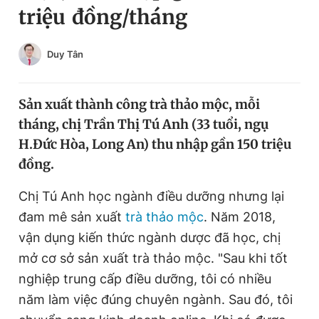
triệu đồng/tháng
Chuyên mục khác
Tin đã xem
Chào ngày mới
Tin 24h
Duy Tân
Đăng xuất
Tin thị trường
Tin 360
Sản xuất thành công trà thảo mộc, mỗi
tháng, chị Trần Thị Tú Anh (33 tuổi, ngụ
Video
Magazine
H.Đức Hòa, Long An) thu nhập gần 150 triệu
đồng.
Sản phẩm khác
Chị Tú Anh học ngành điều dưỡng nhưng lại
đam mê sản xuất
trà thảo mộc
. Năm 2018,
Tiện ích
Bạn cần biết
vận dụng kiến thức ngành dược đã học, chị
mở cơ sở sản xuất trà thảo mộc. "Sau khi tốt
Thông tin tòa soạn
Liên hệ quảng cáo
nghiệp trung cấp điều dưỡng, tôi có nhiều
năm làm việc đúng chuyên ngành. Sau đó, tôi