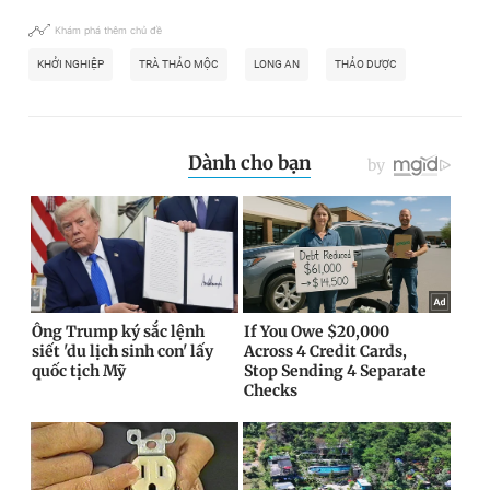
Khám phá thêm chủ đề
KHỞI NGHIỆP
TRÀ THẢO MỘC
LONG AN
THẢO DƯỢC