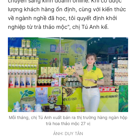
chuyển sang kinh doanh online. Khi có được
lượng khách hàng ổn định, cùng với kiến thức
về ngành nghề đã học, tôi quyết định khởi
Đọc Thanh Niên trên điện thoại
nghiệp từ trà thảo mộc", chị Tú Anh kể.
Theo dõi báo trên
Hotline
Liên hệ quảng cáo
0906 645 777
0908 780 404
Đặt báo
Quảng cáo
RSS
Tòa soạn
Chính sách bảo
Tổng biên tập: Nguyễn Ngọc Toàn
Phó tổng biên tập thường trực: Hải Thành
Mỗi tháng, chị Tú Anh xuất bán ra thị trường hàng ngàn hộp
Phó tổng biên tập: Lâm Hiếu Dũng
trà hoa thảo mộc 27 vị
Phó tổng biên tập: Trần Việt Hưng
Tổng thư ký tòa soạn: Đức Trung
ẢNH: DUY TÂN