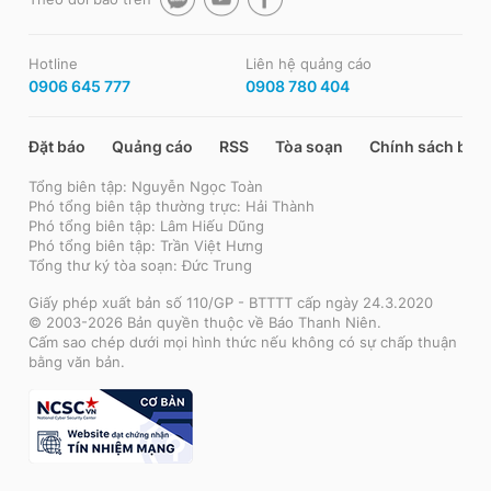
Hotline
Liên hệ quảng cáo
0906 645 777
0908 780 404
Đặt báo
Quảng cáo
RSS
Tòa soạn
Chính sách bảo
Tổng biên tập: Nguyễn Ngọc Toàn
Phó tổng biên tập thường trực: Hải Thành
Phó tổng biên tập: Lâm Hiếu Dũng
Phó tổng biên tập: Trần Việt Hưng
Tổng thư ký tòa soạn: Đức Trung
Giấy phép xuất bản số 110/GP - BTTTT cấp ngày 24.3.2020
© 2003-2026 Bản quyền thuộc về Báo Thanh Niên.
Cấm sao chép dưới mọi hình thức nếu không có sự chấp thuận
bằng văn bản.