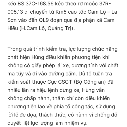
kéo BS 37C-168.56 kéo theo rơ moóc 37R-
Giấy phép xuất bản số 110/GP - BTTTT cấp ngày 24.3.2020
© 2003-2026 Bản quyền thuộc về Báo Thanh Niên. Cấm sao
005.13 di chuyển từ Km5 cao tốc Cam Lộ – La
chép dưới mọi hình thức nếu không có sự chấp thuận bằng văn
Sơn vào đến QL9 đoạn qua địa phận xã Cam
bản. Phát triển bởi ePi Technologies, JSC.
Hiếu (H.Cam Lộ, Quảng Trị).
Trong quá trình kiểm tra, lực lượng chức năng
phát hiện Hùng điều khiển phương tiện khi
không có giấy phép lái xe, dương tính với chất
ma túy và đi vào đường cấm. Dù tổ tuần tra
kiểm soát thuộc Cục CSGT (Bộ Công an) đã
nhiều lần ra hiệu lệnh dừng xe, Hùng vẫn
không chấp hành, thậm chí còn điều khiển
phương tiện lao về phía tổ công tác, sử dụng
lời lẽ đe dọa, thách thức, có hành vi chống đối
quyết liệt lực lượng làm nhiệm vụ.