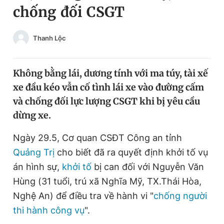
chống đối CSGT
Chuyên mục khác
Tin đã xem
Chào ngày mới
Tin 24h
Thanh Lộc
Đăng xuất
Tin thị trường
Tin 360
Không bằng lái, dương tính với ma túy, tài xế
xe đầu kéo vẫn cố tình lái xe vào đường cấm
Video
Magazine
và chống đối lực lượng CSGT khi bị yêu cầu
dừng xe.
Sản phẩm khác
Ngày 29.5, Cơ quan CSĐT Công an tỉnh
Quảng Trị
cho biết đã ra quyết định khởi tố vụ
Tiện ích
Bạn cần biết
án hình sự,
khởi tố
bị can đối với Nguyễn Văn
Hùng (31 tuổi, trú xã Nghĩa Mỹ, TX.Thái Hòa,
Thông tin tòa soạn
Liên hệ quảng cáo
Nghệ An) để điều tra về hành vi "
chống người
thi hành công vụ
".