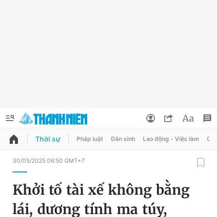
Thời sự
Pháp luật
Dân sinh
Lao động - Việc làm
Quy
QUẢNG CÁO
ĐẶT BÁO
30/05/2025 06:50 GMT+7
Thông tin tài khoản
Khởi tố tài xế không bằng
Đổi mật khẩu
Chuyên mục
lái, dương tính ma túy,
Tin đã lưu