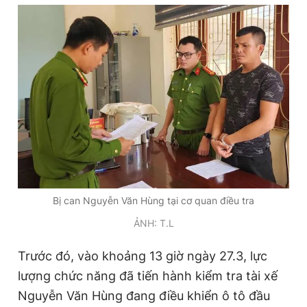
Đọc Thanh Niên trên điện thoại
Theo dõi báo trên
Hotline
Liên hệ quảng cáo
0906 645 777
0908 780 404
Bị can Nguyễn Văn Hùng tại cơ quan điều tra
Đặt báo
Quảng cáo
RSS
Tòa soạn
Chính sách bảo
ẢNH: T.L
Tổng biên tập: Nguyễn Ngọc Toàn
Trước đó, vào khoảng 13 giờ ngày 27.3, lực
Phó tổng biên tập thường trực: Hải Thành
Phó tổng biên tập: Lâm Hiếu Dũng
lượng chức năng đã tiến hành kiểm tra tài xế
Phó tổng biên tập: Trần Việt Hưng
Nguyễn Văn Hùng đang điều khiển ô tô đầu
Tổng thư ký tòa soạn: Đức Trung