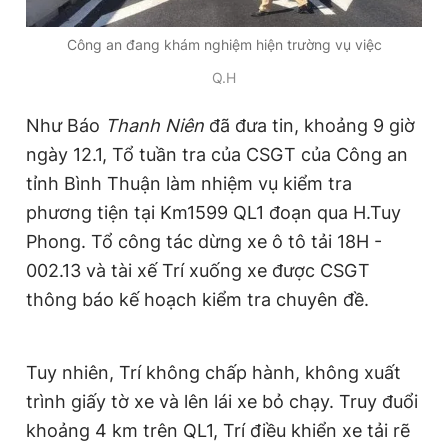
Giấy phép xuất bản số 110/GP - BTTTT cấp ngày 24.3.2020
© 2003-2026 Bản quyền thuộc về Báo Thanh Niên. Cấm sao
Công an đang khám nghiệm hiện trường vụ việc
chép dưới mọi hình thức nếu không có sự chấp thuận bằng văn
bản. Phát triển bởi ePi Technologies, JSC.
Q.H
Như Báo
Thanh Niên
đã đưa tin, khoảng 9 giờ
ngày 12.1, Tổ tuần tra của CSGT của Công an
tỉnh Bình Thuận làm nhiệm vụ kiểm tra
phương tiện tại Km1599 QL1 đoạn qua H.Tuy
Phong. Tổ công tác dừng xe ô tô tải 18H -
002.13 và tài xế Trí xuống xe được CSGT
thông báo kế hoạch kiểm tra chuyên đề.
Tuy nhiên, Trí không chấp hành, không xuất
trình giấy tờ xe và lên lái xe bỏ chạy. Truy đuổi
khoảng 4 km trên QL1, Trí điều khiển xe tải rẽ