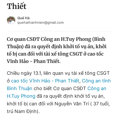
Thiết
Chuyên mục khác
Tin đã xem
Chào ngày mới
Tin 24h
Quế Hà
quehathanhnien@gmail.com
Đăng xuất
Tin thị trường
Tin 360
Cơ quan CSĐT Công an H.Tuy Phong (Bình
Thuận) đã ra quyết định khởi tố vụ án, khởi
Video
Magazine
tố bị can đối với tài xế tông CSGT ở cao tốc
Vĩnh Hảo - Phan Thiết.
Sản phẩm khác
Chiều ngày 13.1, liên quan vụ tài xế tông CSGT
Tiện ích
Bạn cần biết
ở
cao tốc Vĩnh Hảo - Phan Thiết
,
Công an tỉnh
Bình Thuận
cho biết Cơ quan CSĐT
Công an
H.Tuy Phong
đã ra quyết định khởi tố vụ án,
Thông tin tòa soạn
Liên hệ quảng cáo
khởi tố bị can đối với Nguyễn Văn Trí ( 37 tuổi,
trú Nam Định).