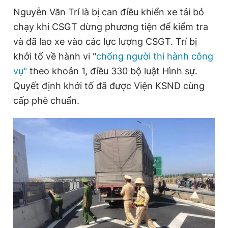
Nguyễn Văn Trí là bị can điều khiển xe tải bỏ
chạy khi CSGT dừng phương tiện để kiểm tra
Đọc Thanh Niên trên điện thoại
và đã lao xe vào các lực lượng CSGT. Trí bị
khởi tố về hành vi "
chống người thi hành công
vụ"
theo khoản 1, điều 330 bộ luật Hình sự.
Quyết định khởi tố đã được Viện KSND cùng
Theo dõi báo trên
cấp phê chuẩn.
Hotline
Liên hệ quảng cáo
0906 645 777
0908 780 404
Đặt báo
Quảng cáo
RSS
Tòa soạn
Chính sách bảo
Tổng biên tập: Nguyễn Ngọc Toàn
Phó tổng biên tập thường trực: Hải Thành
Phó tổng biên tập: Lâm Hiếu Dũng
Phó tổng biên tập: Trần Việt Hưng
Tổng thư ký tòa soạn: Đức Trung