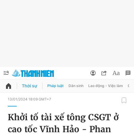
Thời sự
Pháp luật
Dân sinh
Lao động - Việc làm
Quy
QUẢNG CÁO
ĐẶT BÁO
13/01/2024 18:09 GMT+7
Thông tin tài khoản
Khởi tố tài xế tông CSGT ở
Đổi mật khẩu
Chuyên mục
cao tốc Vĩnh Hảo - Phan
Tin đã lưu