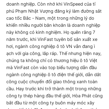
doanh nghiệp. Còn nhớ khi VinSpeed của tỉ
Giấy phép xuất bản số 110/GP - BTTTT cấp ngày 24.3.2020
© 2003-2026 Bản quyền thuộc về Báo Thanh Niên. Cấm sao
phú Phạm Nhật Vượng đăng ký làm đường sắt
chép dưới mọi hình thức nếu không có sự chấp thuận bằng văn
cao tốc Bắc - Nam, một trong những lý do
bản. Phát triển bởi ePi Technologies, JSC.
khiến nhiều người băn khoăn là doanh nghiệp
này không có kinh nghiệm. Họ quên rằng 7
năm trước, khi VinFast tuyên bố sản xuất xe
hơi, ngành công nghiệp ô tô VN vẫn đang ì
ạch với gia công, lắp ráp. Thế nhưng hiện nay,
chúng ta không chỉ có thương hiệu ô tô Việt
mà VinFast còn vào top biểu tượng dẫn đầu
ngành công nghiệp ô tô điện thế giới, dẫn dắt
công cuộc chuyển đổi giao thông xanh toàn
cầu. Hay trước khi trở thành một trong những
công ty thép hàng đầu thế giới, Hòa Phát cũng
bắt đầu từ một công ty buôn máy móc xây