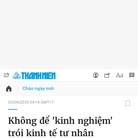
Chào ngày mới
QUẢNG CÁO
ĐẶT BÁO
02/06/2025 04:14 GMT+7
Thông tin tài khoản
Không để 'kinh nghiệm'
Đổi mật khẩu
Chuyên mục
trói kinh tế tư nhân
Tin đã lưu