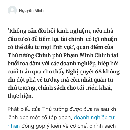
Chuyên mục khác
Nguyên Minh
Tin đã xem
Chào ngày mới
Tin 24h
Đăng xuất
'Không cần đòi hỏi kinh nghiệm, nếu nhà
Tin thị trường
Tin 360
đầu tư có đủ tiềm lực tài chính, có lợi nhuận,
có thể đầu tư mọi lĩnh vực', quan điểm của
Thủ tướng Chính phủ Phạm Minh Chính tại
Video
Magazine
buổi tọa đàm với các doanh nghiệp, hiệp hội
cuối tuần qua cho thấy Nghị quyết 68 không
Sản phẩm khác
chỉ đột phá về tư duy mà còn nhất quán từ
chủ trương, chính sách cho tới triển khai,
Tiện ích
Bạn cần biết
thực hiện.
Thông tin tòa soạn
Liên hệ quảng cáo
Phát biểu của Thủ tướng được đưa ra sau khi
lãnh đạo một số tập đoàn,
doanh nghiệp tư
nhân
đóng góp ý kiến về cơ chế, chính sách