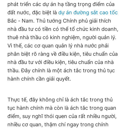
phát triển các dự án hạ tầng trọng điểm của
đất nước, đặc biệt là
dự án đường sắt cao tốc
Đọc Thanh Niên trên điện thoại
Bắc - Nam. Thủ tướng Chính phủ giải thích
nhà đầu tư có tiền có thể tổ chức kinh doanh,
thuê nhà thầu có kinh nghiệm, người quản lý.
Vì thế, các cơ quan quản lý nhà nước phải
phân biệt rõ ràng về điều kiện, tiêu chuẩn của
Theo dõi báo trên
nhà đầu tư với điều kiện, tiêu chuẩn của nhà
thầu. Đây chính là một ách tắc trong thủ tục
Hotline
Liên hệ quảng cáo
0906 645 777
0908 780 404
hành chính cần giải quyết.
Đặt báo
Quảng cáo
RSS
Tòa soạn
Chính sách bảo
Thực tế, đây không chỉ là ách tắc trong thủ
Tổng biên tập: Nguyễn Ngọc Toàn
tục hành chính mà còn là ách tắc trong quan
Phó tổng biên tập thường trực: Hải Thành
Phó tổng biên tập: Lâm Hiếu Dũng
điểm, suy nghĩ thói quen của rất nhiều người,
Phó tổng biên tập: Trần Việt Hưng
nhiều cơ quan, thậm chí ngay trong chính
Tổng thư ký tòa soạn: Đức Trung