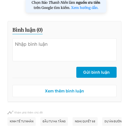
Chọn Báo
Thanh Niên
làm
nguồn ưu tiên
trên Google tìm kiếm.
Xem hướng dẫn.
Bình luận (
0
)
Gửi bình luận
Xem thêm bình luận
Khám phá thêm chủ đề
KINH TẾ TƯ NHÂN
ĐẦU TƯ HẠ TẦNG
NGHỊ QUYẾT 68
DỰ ÁN ĐƯỜNG SẮ