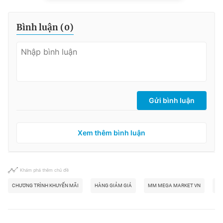
Bình luận (
0
)
Gửi bình luận
Xem thêm bình luận
Khám phá thêm chủ đề
CHƯƠNG TRÌNH KHUYẾN MÃI
HÀNG GIẢM GIÁ
MM MEGA MARKET VN
CỬ