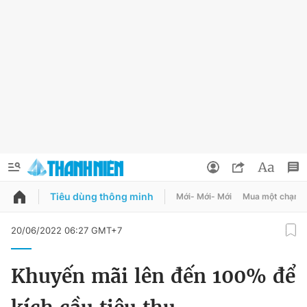
Tiêu dùng thông minh
Mới- Mới- Mới
Mua một chạm
QUẢNG CÁO
ĐẶT BÁO
20/06/2022 06:27 GMT+7
Thông tin tài khoản
Khuyến mãi lên đến 100% để
Đổi mật khẩu
Chuyên mục
Tin đã lưu