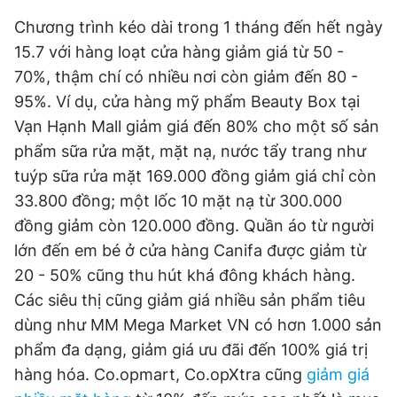
Giấy phép xuất bản số 110/GP - BTTTT cấp ngày 24.3.2020
Chương trình kéo dài trong 1 tháng đến hết ngày
© 2003-2026 Bản quyền thuộc về Báo Thanh Niên. Cấm sao
chép dưới mọi hình thức nếu không có sự chấp thuận bằng văn
15.7 với hàng loạt cửa hàng giảm giá từ 50 -
bản. Phát triển bởi ePi Technologies, JSC.
70%, thậm chí có nhiều nơi còn giảm đến 80 -
95%. Ví dụ, cửa hàng mỹ phẩm Beauty Box tại
Vạn Hạnh Mall giảm giá đến 80% cho một số sản
phẩm sữa rửa mặt, mặt nạ, nước tẩy trang như
tuýp sữa rửa mặt 169.000 đồng giảm giá chỉ còn
33.800 đồng; một lốc 10 mặt nạ từ 300.000
đồng giảm còn 120.000 đồng. Quần áo từ người
lớn đến em bé ở cửa hàng Canifa được giảm từ
20 - 50% cũng thu hút khá đông khách hàng.
Các siêu thị cũng giảm giá nhiều sản phẩm tiêu
dùng như MM Mega Market VN có hơn 1.000 sản
phẩm đa dạng, giảm giá ưu đãi đến 100% giá trị
hàng hóa. Co.opmart, Co.opXtra cũng
giảm giá