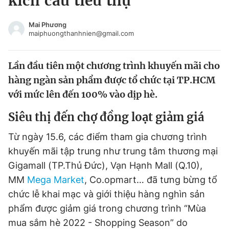
kích cầu tiêu thụ
Chuyên mục khác
Tin đã xem
Mai Phương
maiphuongthanhnien@gmail.com
Chào ngày mới
Tin 24h
Đăng xuất
Lần đầu tiên một chương trình khuyến mãi cho
Tin thị trường
Tin 360
hàng ngàn sản phẩm được tổ chức tại TP.HCM
với mức lên đến 100% vào dịp hè.
Video
Magazine
Siêu thị đến chợ đồng loạt giảm giá
Sản phẩm khác
Từ ngày 15.6, các điểm tham gia chương trình
khuyến mãi tập trung như trung tâm thương mại
Tiện ích
Bạn cần biết
Gigamall (TP.Thủ Đức), Vạn Hạnh Mall (Q.10),
MM
Mega Market
, Co.opmart… đã tưng bừng tổ
Thông tin tòa soạn
Liên hệ quảng cáo
chức lễ khai mạc và giới thiệu hàng nghìn sản
phẩm được giảm giá trong chương trình “Mùa
mua sắm hè 2022 - Shopping Season” do