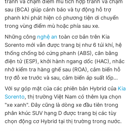
tránh va chạm điểm mù tích hợp tránh va chạm
sau (BCA) giúp cảnh báo và tự động hỗ trợ
phanh khi phát hiện có phương tiện di chuyển
trong vùng điểm mù hoặc phía sau xe.
Những công
nghệ an
toàn cơ bản trên Kia
Sorento mới vẫn được trang bị như 6 túi khí, hệ
thống chống bó cứng phanh (ABS), cân bằng
điện tử (ESP), khởi hành ngang dốc (HAC), nhắc
nhở kiểm tra hàng ghế sau (ROA), cảm biến hỗ
trợ đỗ xe trước và sau, cảm biến áp suất lốp...
Với sự góp mặt của các phiên bản Hybrid của
Kia
Sorento
, thị trường Việt Nam có thêm lựa chọn
"xe xanh". Đây cũng là dòng xe đầu tiên trong
phân khúc SUV hạng D được trang bị các tùy
chọn động cơ Hybrid tại thị trường trong nước.