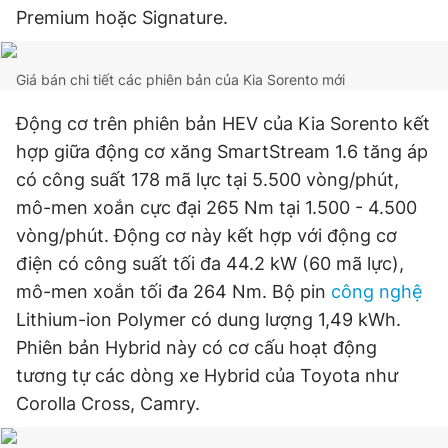
Premium hoặc Signature.
Đọc Thanh Niên trên điện thoại
Giá bán chi tiết các phiên bản của Kia Sorento mới
Động cơ trên phiên bản HEV của Kia Sorento kết
hợp giữa động cơ xăng SmartStream 1.6 tăng áp
có công suất 178 mã lực tại 5.500 vòng/phút,
Theo dõi báo trên
mô-men xoắn cực đại 265 Nm tại 1.500 - 4.500
vòng/phút. Động cơ này kết hợp với động cơ
Hotline
Liên hệ quảng cáo
điện có công suất tối đa 44.2 kW (60 mã lực),
0906 645 777
0908 780 404
mô-men xoắn tối đa 264 Nm. Bộ pin
công nghệ
Lithium-ion Polymer có dung lượng 1,49 kWh.
Đặt báo
Quảng cáo
RSS
Tòa soạn
Chính sách bảo
Phiên bản Hybrid này có cơ cấu hoạt động
Tổng biên tập: Nguyễn Ngọc Toàn
tương tự các dòng xe Hybrid của Toyota như
Phó tổng biên tập thường trực: Hải Thành
Phó tổng biên tập: Lâm Hiếu Dũng
Corolla Cross, Camry.
Phó tổng biên tập: Trần Việt Hưng
Tổng thư ký tòa soạn: Đức Trung