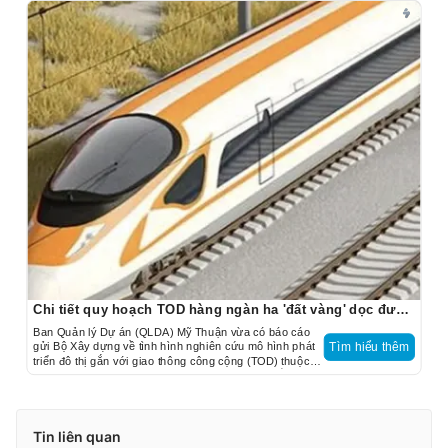
Chi tiết quy hoạch TOD hàng ngàn ha 'đất vàng' dọc đường sắt TP.HCM - Cần Thơ
Ban Quản lý Dự án (QLDA) Mỹ Thuận vừa có báo cáo
gửi Bộ Xây dựng về tình hình nghiên cứu mô hình phát
Tìm hiểu thêm
triển đô thị gắn với giao thông công cộng (TOD) thuộc
Báo cáo nghiên cứu tiền khả thi Dự án đường sắt
TP.HCM - Cần Thơ.
Tin liên quan