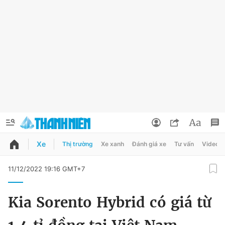
Xe
Thị trường
Xe xanh
Đánh giá xe
Tư vấn
Video
QUẢNG CÁO
ĐẶT BÁO
11/12/2022 19:16 GMT+7
Thông tin tài khoản
Kia Sorento Hybrid có giá từ
Đổi mật khẩu
Chuyên mục
Tin đã lưu