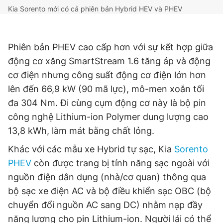
Kia Sorento mới có cả phiên bản Hybrid HEV và PHEV
Giấy phép xuất bản số 110/GP - BTTTT cấp ngày 24.3.2020
© 2003-2026 Bản quyền thuộc về Báo Thanh Niên. Cấm sao
chép dưới mọi hình thức nếu không có sự chấp thuận bằng văn
bản. Phát triển bởi ePi Technologies, JSC.
Phiên bản PHEV cao cấp hơn với sự kết hợp giữa
động cơ xăng SmartStream 1.6 tăng áp và động
cơ điện nhưng công suất động cơ điện lớn hơn
lên đến 66,9 kW (90 mã lực), mô-men xoắn tối
đa 304 Nm. Đi cùng cụm động cơ này là bộ pin
công nghệ Lithium-ion Polymer dung lượng cao
13,8 kWh, làm mát bằng chất lỏng.
Khác với các mẫu xe Hybrid tự sạc, Kia
Sorento
PHEV
còn được trang bị tính năng sạc ngoài với
nguồn điện dân dụng (nhà/cơ quan) thông qua
bộ sạc xe điện AC và bộ điều khiển sạc OBC (bộ
chuyển đổi nguồn AC sang DC) nhằm nạp đầy
năng lượng cho pin Lithium-ion. Người lái có thể