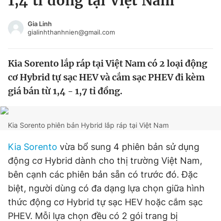
1,4 tỉ đồng tại Việt Nam
Chuyên mục khác
Tin đã xem
Gia Linh
gialinhthanhnien@gmail.com
Chào ngày mới
Tin 24h
Đăng xuất
Kia Sorento lắp ráp tại Việt Nam có 2 loại động
Tin thị trường
Tin 360
cơ Hybrid tự sạc HEV và cắm sạc PHEV đi kèm
giá bán từ 1,4 - 1,7 tỉ đồng.
Video
Magazine
Kia Sorento phiên bản Hybrid lắp ráp tại Việt Nam
Sản phẩm khác
Kia Sorento
vừa bổ sung 4 phiên bản sử dụng
Tiện ích
Bạn cần biết
động cơ Hybrid dành cho thị trường Việt Nam,
bên cạnh các phiên bản sẵn có trước đó. Đặc
Thông tin tòa soạn
Liên hệ quảng cáo
biệt, người dùng có đa dạng lựa chọn giữa hình
thức động cơ Hybrid tự sạc HEV hoặc cắm sạc
PHEV. Mỗi lựa chọn đều có 2 gói trang bị