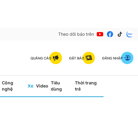
Theo dõi báo trên
QUẢNG CÁO
ĐẶT BÁO
ĐĂNG NHẬP
Công
Tiêu
Thời trang
Xe
Video
nghệ
dùng
trẻ