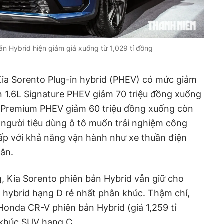
ản Hybrid hiện giảm giá xuống từ 1,029 tỉ đồng
Kia Sorento Plug-in hybrid (PHEV) có mức giảm
n 1.6L Signature PHEV giảm 70 triệu đồng xuống
6L Premium PHEV giảm 60 triệu đồng xuống còn
ể người tiêu dùng ô tô muốn trải nghiệm công
ấp với khả năng vận hành như xe thuần điện
gắn.
g, Kia Sorento phiên bản Hybrid vẫn giữ cho
 hybrid hạng D rẻ nhất phân khúc. Thậm chí,
onda CR-V phiên bản Hybrid (giá 1,259 tỉ
 khúc SUV hạng C.