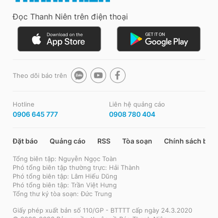
Đọc Thanh Niên trên điện thoại
Theo dõi báo trên
Hotline
Liên hệ quảng cáo
0906 645 777
0908 780 404
Đặt báo
Quảng cáo
RSS
Tòa soạn
Chính sách bảo
Tổng biên tập: Nguyễn Ngọc Toàn
Phó tổng biên tập thường trực: Hải Thành
Phó tổng biên tập: Lâm Hiếu Dũng
Phó tổng biên tập: Trần Việt Hưng
Tổng thư ký tòa soạn: Đức Trung
Giấy phép xuất bản số 110/GP - BTTTT cấp ngày 24.3.2020