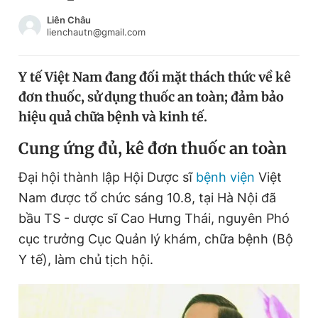
Chuyên mục khác
Liên Châu
Tin đã xem
lienchautn@gmail.com
Chào ngày mới
Tin 24h
Đăng xuất
Y tế Việt Nam đang đối mặt thách thức về kê
Tin thị trường
Tin 360
đơn thuốc, sử dụng thuốc an toàn; đảm bảo
hiệu quả chữa bệnh và kinh tế.
Video
Magazine
Cung ứng đủ, kê đơn thuốc an toàn
Đại hội thành lập Hội Dược sĩ
bệnh viện
Việt
Sản phẩm khác
Nam được tổ chức sáng 10.8, tại Hà Nội đã
Tiện ích
Bạn cần biết
bầu TS - dược sĩ Cao Hưng Thái, nguyên Phó
cục trưởng Cục Quản lý khám, chữa bệnh (Bộ
Y tế), làm chủ tịch hội.
Thông tin tòa soạn
Liên hệ quảng cáo