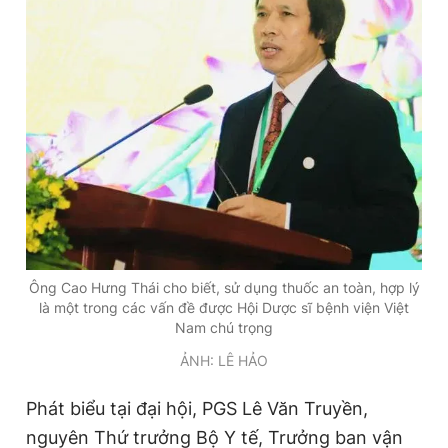
Đọc Thanh Niên trên điện thoại
Theo dõi báo trên
Hotline
Liên hệ quảng cáo
0906 645 777
0908 780 404
Ông Cao Hưng Thái cho biết, sử dụng thuốc an toàn, hợp lý
là một trong các vấn đề được Hội Dược sĩ bệnh viện Việt
Đặt báo
Quảng cáo
RSS
Tòa soạn
Chính sách bảo
Nam chú trọng
ẢNH: LÊ HẢO
Tổng biên tập: Nguyễn Ngọc Toàn
Phó tổng biên tập thường trực: Hải Thành
Phó tổng biên tập: Lâm Hiếu Dũng
Phát biểu tại đại hội, PGS Lê Văn Truyền,
Phó tổng biên tập: Trần Việt Hưng
Tổng thư ký tòa soạn: Đức Trung
nguyên Thứ trưởng Bộ Y tế, Trưởng ban vận