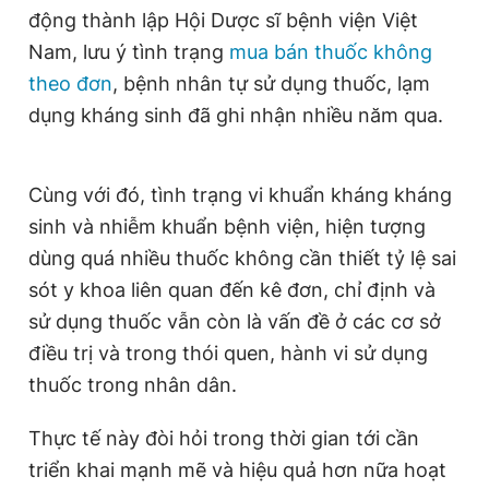
động thành lập Hội Dược sĩ bệnh viện Việt
Giấy phép xuất bản số 110/GP - BTTTT cấp ngày 24.3.2020
© 2003-2026 Bản quyền thuộc về Báo Thanh Niên. Cấm sao
Nam, lưu ý tình trạng
mua bán thuốc không
chép dưới mọi hình thức nếu không có sự chấp thuận bằng văn
bản. Phát triển bởi ePi Technologies, JSC.
theo đơn
, bệnh nhân tự sử dụng thuốc, lạm
dụng kháng sinh đã ghi nhận nhiều năm qua.
Cùng với đó, tình trạng vi khuẩn kháng kháng
sinh và nhiễm khuẩn bệnh viện, hiện tượng
dùng quá nhiều thuốc không cần thiết tỷ lệ sai
sót y khoa liên quan đến kê đơn, chỉ định và
sử dụng thuốc vẫn còn là vấn đề ở các cơ sở
điều trị và trong thói quen, hành vi sử dụng
thuốc trong nhân dân.
Thực tế này đòi hỏi trong thời gian tới cần
triển khai mạnh mẽ và hiệu quả hơn nữa hoạt