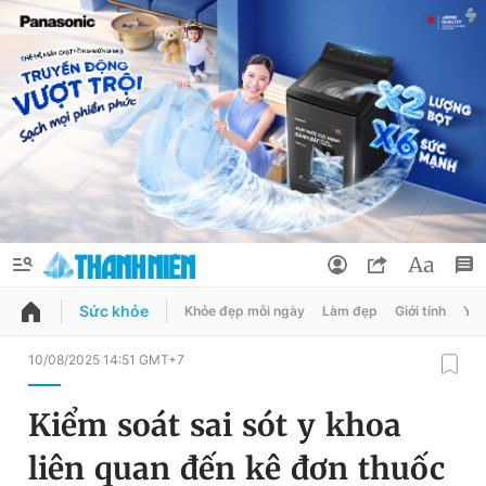
Sức khỏe
Khỏe đẹp mỗi ngày
Làm đẹp
Giới tính
Y t
QUẢNG CÁO
ĐẶT BÁO
10/08/2025 14:51 GMT+7
Thông tin tài khoản
Kiểm soát sai sót y khoa
Đổi mật khẩu
Chuyên mục
liên quan đến kê đơn thuốc
Tin đã lưu