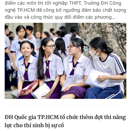
điểm các môn thi tốt nghiệp THPT, Trường ĐH Công
Chuyên mục khác
nghệ TP.HCM đã công bố ngưỡng đảm bảo chất lượng
Tin đã xem
đầu vào và công thức quy đổi điểm các phương...
Chào ngày mới
Tin 24h
Đăng xuất
Tin thị trường
Tin 360
Video
Magazine
Sản phẩm khác
Tiện ích
Bạn cần biết
Thông tin tòa soạn
Liên hệ quảng cáo
ĐH Quốc gia TP.HCM tổ chức thêm đợt thi năng
lực cho thí sinh bị sự cố