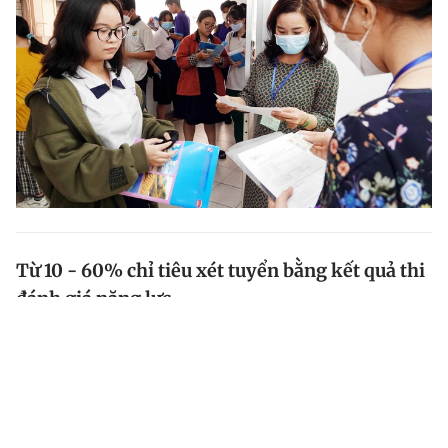
Từ 10 - 60% chỉ tiêu xét tuyển bằng kết quả thi
đánh giá năng lực
Số thí sinh tham gia kỳ thi đánh giá năng lực đợt 1 của
ĐH Quốc gia TP.HCM diễn ra hôm qua (26.3) tăng gấp
20 lần so với năm đầu tiên tổ chức (2018). Còn so với
đợt 1 năm trước đó, kỳ thi này năm nay tăng thêm...