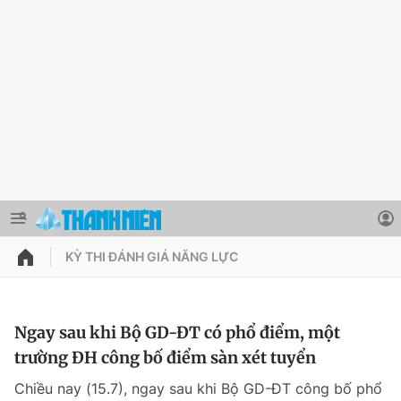
KỲ THI ĐÁNH GIÁ NĂNG LỰC
QUẢNG CÁO
ĐẶT BÁO
Thông tin tài khoản
Ngay sau khi Bộ GD-ĐT có phổ điểm, một
trường ĐH công bố điểm sàn xét tuyển
Đổi mật khẩu
Chuyên mục
Chiều nay (15.7), ngay sau khi Bộ GD-ĐT công bố phổ
Tin đã lưu