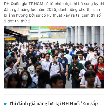
ĐH Quốc gia TP.HCM sẽ tổ chức đợt thi bổ sung kỳ thi
đánh giá năng lực năm 2025, dành riêng cho thí sinh
bị ảnh hưởng bởi sự cố kỹ thuật xảy ra tại cụm thi số
Đọc Thanh Niên trên điện thoại
9 đợt thi thứ 2.
Theo dõi báo trên
Hotline
Liên hệ quảng cáo
0906 645 777
0908 780 404
Đặt báo
Quảng cáo
RSS
Tòa soạn
Chính sách bảo m
Tổng biên tập: Nguyễn Ngọc Toàn
Phó tổng biên tập thường trực: Hải Thành
Phó tổng biên tập: Lâm Hiếu Dũng
Phó tổng biên tập: Trần Việt Hưng
Thi đánh giá năng lực tại ĐH Huế: 'Em sắp
Tổng thư ký tòa soạn: Đức Trung