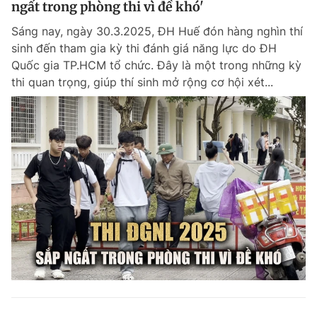
ngất trong phòng thi vì đề khó'
Giấy phép xuất bản số 110/GP - BTTTT cấp ngày 24.3.2020
© 2003-2026 Bản quyền thuộc về Báo Thanh Niên. Cấm sao chép
Sáng nay, ngày 30.3.2025, ĐH Huế đón hàng nghìn thí
dưới mọi hình thức nếu không có sự chấp thuận bằng văn bản.
sinh đến tham gia kỳ thi đánh giá năng lực do ĐH
Phát triển bởi ePi Technologies, JSC.
Quốc gia TP.HCM tổ chức. Đây là một trong những kỳ
thi quan trọng, giúp thí sinh mở rộng cơ hội xét...