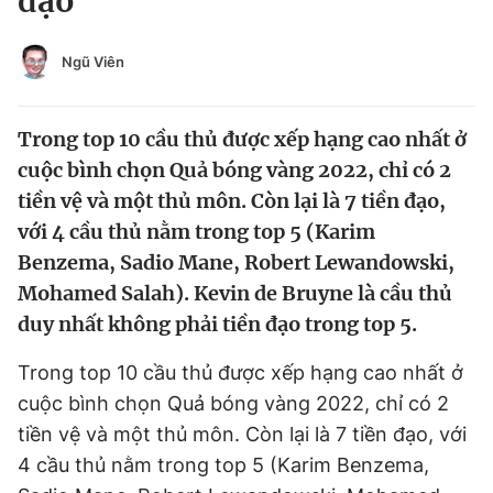
đạo
Chuyên mục khác
Tin đã xem
Ngũ Viên
Chào ngày mới
Tin 24h
Đăng xuất
Trong top 10 cầu thủ được xếp hạng cao nhất ở
Tin thị trường
Tin 360
cuộc bình chọn Quả bóng vàng 2022, chỉ có 2
tiền vệ và một thủ môn. Còn lại là 7 tiền đạo,
Video
Magazine
với 4 cầu thủ nằm trong top 5 (Karim
Benzema, Sadio Mane, Robert Lewandowski,
Mohamed Salah). Kevin de Bruyne là cầu thủ
Sản phẩm khác
duy nhất không phải tiền đạo trong top 5.
Tiện ích
Bạn cần biết
Trong top 10 cầu thủ được xếp hạng cao nhất ở
Thông tin tòa soạn
cuộc bình chọn Quả bóng vàng 2022, chỉ có 2
Liên hệ quảng cáo
tiền vệ và một thủ môn. Còn lại là 7 tiền đạo, với
4 cầu thủ nằm trong top 5 (Karim Benzema,