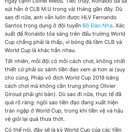
ngay cạnh Lionel Messi. Tiếc thay, Ronaldo đã sa
sút hẳn ở CLB M.U trong vài tháng gần đây. Dù
sao đi nữa, anh vẫn luôn được HLV Fernando
Santos trọng dụng ở đội tuyển
Bồ Đào Nha
. Xác
suất để Ronaldo tỏa sáng trên đấu trường World
Cup chẳng phải là thấp, vì bóng đá tầm CLB và
World Cup là khác hẳn nhau.
Tất nhiên, mỗi đội có mỗi cách chơi, không nhất
thiết cứ phải so sánh tiền đạo xem ai hơn ai (suy
cho cùng, Pháp vô địch World Cup 2018 bằng
cách chơi mà không cần trung phong Olivier
Giroud phải ghi bàn). Dù sao đi nữa, thực tế đã
quá rõ ràng: ngôi sao tiền đạo đang xuất hiện
tràn ngập ở World Cup, trong khi tiền vệ và hậu
vệ giỏi lại quá thưa thớt.
Có thể nói, đây sẽ là kỳ World Cup của các tiền