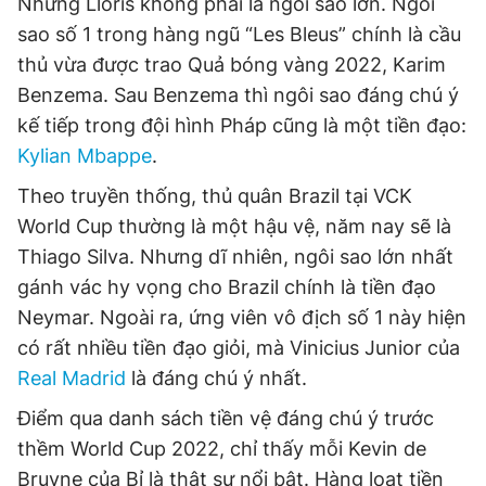
Nhưng Lloris không phải là ngôi sao lớn. Ngôi
sao số 1 trong hàng ngũ “Les Bleus” chính là cầu
thủ vừa được trao Quả bóng vàng 2022, Karim
Benzema. Sau Benzema thì ngôi sao đáng chú ý
kế tiếp trong đội hình Pháp cũng là một tiền đạo:
Kylian Mbappe
.
Theo truyền thống, thủ quân Brazil tại VCK
World Cup thường là một hậu vệ, năm nay sẽ là
Thiago Silva. Nhưng dĩ nhiên, ngôi sao lớn nhất
gánh vác hy vọng cho Brazil chính là tiền đạo
Neymar. Ngoài ra, ứng viên vô địch số 1 này hiện
có rất nhiều tiền đạo giỏi, mà Vinicius Junior của
Real Madrid
là đáng chú ý nhất.
Điểm qua danh sách tiền vệ đáng chú ý trước
thềm World Cup 2022, chỉ thấy mỗi Kevin de
Bruyne của Bỉ là thật sự nổi bật. Hàng loạt tiền