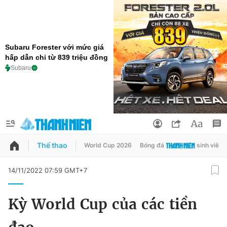
Subaru Forester với mức giá
hấp dẫn chỉ từ 839 triệu đồng
Subaru
Thể thao
World Cup 2026
Bóng đá
sinh viên
QUẢNG CÁO
ĐẶT BÁO
14/11/2022 07:59 GMT+7
Thông tin tài khoản
Kỳ World Cup của các tiền
Đổi mật khẩu
Chuyên mục
Tin đã lưu