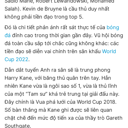
Sadio Mane, Robert Lewandowski, Mohamed
Salah). Kevin de Bruyne là cầu thủ duy nhất
không phải tiền đạo trong top 5.
Đọc Thanh Niên trên điện thoại
Đó là chi tiết phản ánh rất sát thực tế của
bóng
đá
đỉnh cao trong thời gian gần đây. Vũ hội bóng
đá toàn cầu sắp tới chắc cũng không khác: các
tiền đạo sẽ diễn vai chính trên sân khấu
World
Theo dõi báo trên
Cup 2022
.
Dẫn dắt tuyển Anh ra sân sẽ là trung phong
Hotline
Liên hệ quảng cáo
0906 645 777
0908 780 404
Harry Kane, với băng thủ quân trên tay. Hẳn
nhiên Kane vừa là ngôi sao số 1, vừa là thủ lĩnh
Đặt báo
Quảng cáo
RSS
Tòa soạn
Chính sách bảo
của một “Tam sư” khá trẻ trung tại giải đấu này.
Đây chính là Vua phá lưới của World Cup 2018.
Tổng biên tập: Nguyễn Ngọc Toàn
Phó tổng biên tập thường trực: Hải Thành
Số bàn thắng mà Kane ghi được sẽ liên quan
Phó tổng biên tập: Lâm Hiếu Dũng
chặt chẽ đến mức độ tiến xa của thầy trò Gareth
Phó tổng biên tập: Trần Việt Hưng
Tổng thư ký tòa soạn: Đức Trung
Southgate.