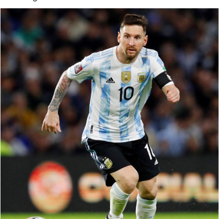
Giấy phép xuất bản số 110/GP - BTTTT cấp ngày 24.3.2020
© 2003-2026 Bản quyền thuộc về Báo Thanh Niên. Cấm sao
chép dưới mọi hình thức nếu không có sự chấp thuận bằng văn
bản. Phát triển bởi ePi Technologies, JSC.