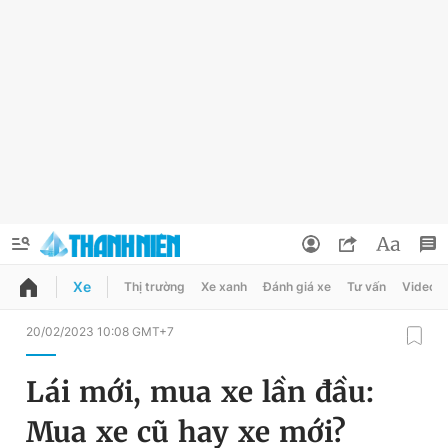
Xe
Thị trường
Xe xanh
Đánh giá xe
Tư vấn
Video
QUẢNG CÁO
ĐẶT BÁO
20/02/2023 10:08 GMT+7
Thông tin tài khoản
Lái mới, mua xe lần đầu:
Đổi mật khẩu
Chuyên mục
Mua xe cũ hay xe mới?
Tin đã lưu