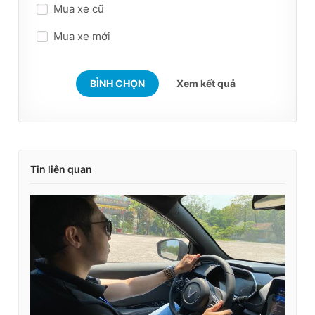
Mua xe cũ
Giấy phép xuất bản số 110/GP - BTTTT cấp ngày 24.3.2020
© 2003-2026 Bản quyền thuộc về Báo Thanh Niên. Cấm sao
Mua xe mới
chép dưới mọi hình thức nếu không có sự chấp thuận bằng văn
bản. Phát triển bởi ePi Technologies, JSC.
BÌNH CHỌN
Xem kết quả
Tin liên quan