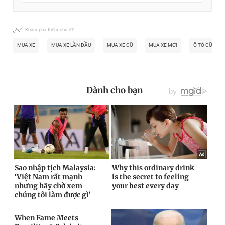
Khám phá thêm chủ đề
MUA XE
MUA XE LẦN ĐẦU
MUA XE CŨ
MUA XE MỚI
Ô TÔ CŨ