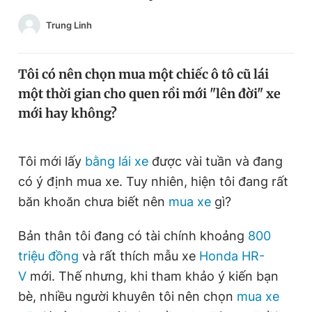
Chuyên mục khác
Trung Linh
Tin đã xem
Chào ngày mới
Tin 24h
Đăng xuất
Tôi có nên chọn mua một chiếc ô tô cũ lái
Tin thị trường
Tin 360
một thời gian cho quen rồi mới "lên đời" xe
mới hay không?
Video
Magazine
Tôi mới lấy
bằng lái xe
được vài tuần và đang
có ý định mua xe. Tuy nhiên, hiện tôi đang rất
Sản phẩm khác
băn khoăn chưa biết nên
mua xe
gì?
Tiện ích
Bạn cần biết
Bản thân tôi đang có tài chính khoảng
800
Thông tin tòa soạn
Liên hệ quảng cáo
triệu đồng
và rất thích mẫu xe
Honda HR-
V
mới. Thế nhưng, khi tham khảo ý kiến bạn
bè, nhiều người khuyên tôi nên chọn
mua xe