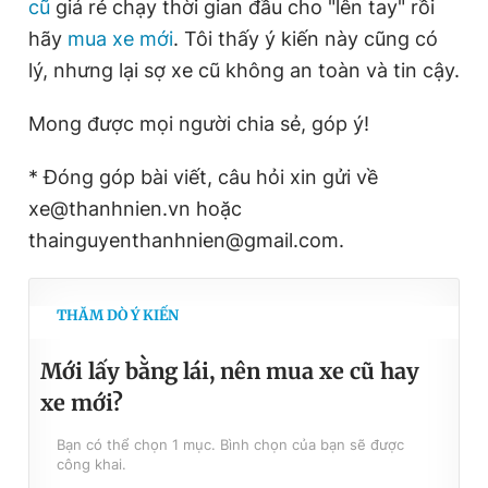
cũ
giá rẻ chạy thời gian đầu cho "lên tay" rồi
hãy
mua xe mới
. Tôi thấy ý kiến này cũng có
lý, nhưng lại sợ xe cũ không an toàn và tin cậy.
Đọc Thanh Niên trên điện thoại
Mong được mọi người chia sẻ, góp ý!
* Đóng góp bài viết, câu hỏi xin gửi về
xe@thanhnien.vn hoặc
Theo dõi báo trên
thainguyenthanhnien@gmail.com.
Hotline
Liên hệ quảng cáo
0906 645 777
0908 780 404
THĂM DÒ Ý KIẾN
Đặt báo
Quảng cáo
RSS
Tòa soạn
Chính sách bảo
Mới lấy bằng lái, nên mua xe cũ hay
Tổng biên tập: Nguyễn Ngọc Toàn
xe mới?
Phó tổng biên tập thường trực: Hải Thành
Phó tổng biên tập: Lâm Hiếu Dũng
Bạn có thể chọn 1 mục. Bình chọn của bạn sẽ được
Phó tổng biên tập: Trần Việt Hưng
công khai.
Tổng thư ký tòa soạn: Đức Trung