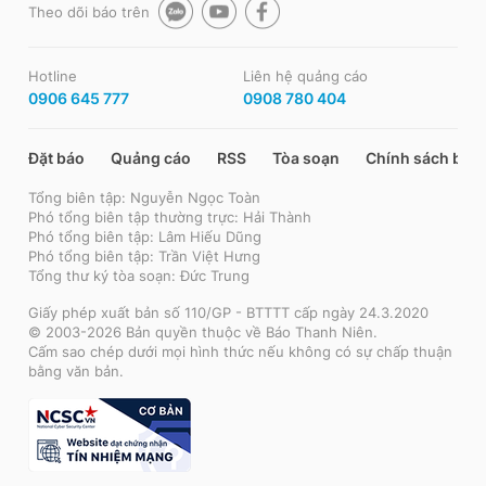
Theo dõi báo trên
Hotline
Liên hệ quảng cáo
0906 645 777
0908 780 404
Đặt báo
Quảng cáo
RSS
Tòa soạn
Chính sách bảo
Tổng biên tập: Nguyễn Ngọc Toàn
Phó tổng biên tập thường trực: Hải Thành
Phó tổng biên tập: Lâm Hiếu Dũng
Phó tổng biên tập: Trần Việt Hưng
Tổng thư ký tòa soạn: Đức Trung
Giấy phép xuất bản số 110/GP - BTTTT cấp ngày 24.3.2020
© 2003-2026 Bản quyền thuộc về Báo Thanh Niên.
Cấm sao chép dưới mọi hình thức nếu không có sự chấp thuận
bằng văn bản.