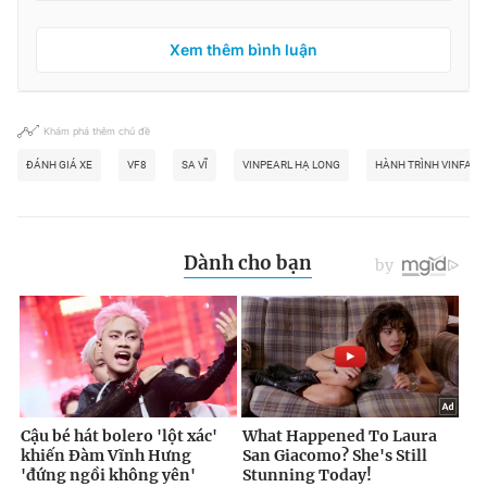
Xem thêm bình luận
Khám phá thêm chủ đề
ĐÁNH GIÁ XE
VF8
SA VĨ
VINPEARL HẠ LONG
HÀNH TRÌNH VINFAST 