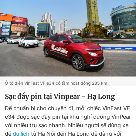
Đọc Thanh Niên trên điện thoại
Theo dõi báo trên
Hotline
Liên hệ quảng cáo
0906 645 777
0908 780 404
Ô tô điện VinFast VF e34 có tầm hoạt động 285 km
Sạc đầy pin tại Vinpear - Hạ Long
Đặt báo
Quảng cáo
RSS
Tòa soạn
Chính sách bảo
Để chuẩn bị cho chuyến đi, mỗi chiếc VinFast VF
Tổng biên tập: Nguyễn Ngọc Toàn
Phó tổng biên tập thường trực: Hải Thành
e34 được sạc đầy pin tại khu nghỉ dưỡng VinPear
Phó tổng biên tập: Lâm Hiếu Dũng
với nhiều trụ sạc nhanh. Nhiều người sẽ dùng xe
Phó tổng biên tập: Trần Việt Hưng
Tổng thư ký tòa soạn: Đức Trung
để
du lịch
từ Hà Nội đến Hạ Long dễ dàng với