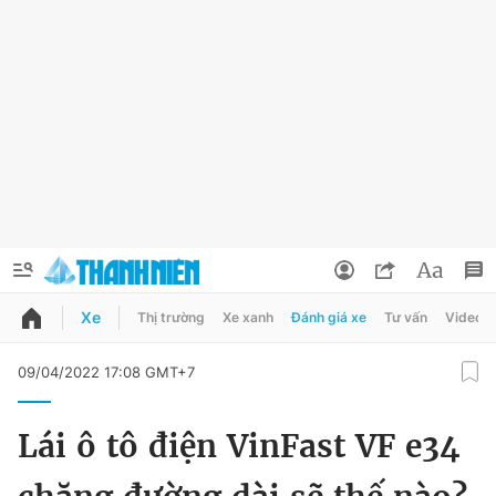
Xe
Thị trường
Xe xanh
Đánh giá xe
Tư vấn
Video
QUẢNG CÁO
ĐẶT BÁO
09/04/2022 17:08 GMT+7
Thông tin tài khoản
Lái ô tô điện VinFast VF e34
Đổi mật khẩu
Chuyên mục
Tin đã lưu