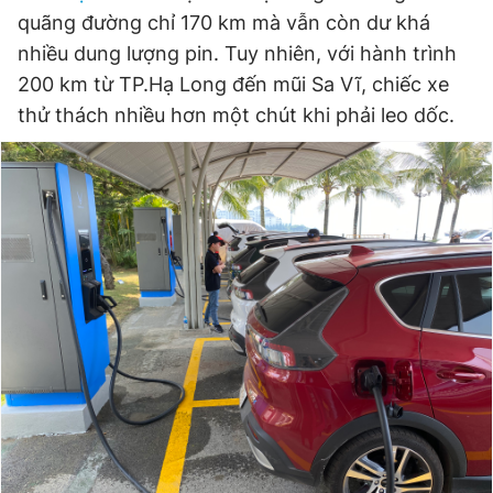
quãng đường chỉ 170 km mà vẫn còn dư khá
Giấy phép xuất bản số 110/GP - BTTTT cấp ngày 24.3.2020
© 2003-2026 Bản quyền thuộc về Báo Thanh Niên. Cấm sao
nhiều dung lượng pin. Tuy nhiên, với hành trình
chép dưới mọi hình thức nếu không có sự chấp thuận bằng văn
bản. Phát triển bởi ePi Technologies, JSC.
200 km từ TP.Hạ Long đến mũi Sa Vĩ, chiếc xe
thử thách nhiều hơn một chút khi phải leo dốc.