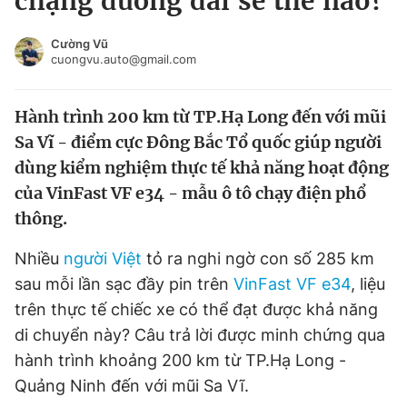
chặng đường dài sẽ thế nào?
Chuyên mục khác
Tin đã xem
Cường Vũ
cuongvu.auto@gmail.com
Chào ngày mới
Tin 24h
Đăng xuất
Hành trình 200 km từ TP.Hạ Long đến với mũi
Tin thị trường
Tin 360
Sa Vĩ - điểm cực Đông Bắc Tổ quốc giúp người
dùng kiểm nghiệm thực tế khả năng hoạt động
Video
Magazine
của VinFast VF e34 - mẫu ô tô chạy điện phổ
thông.
Sản phẩm khác
Nhiều
người Việt
tỏ ra nghi ngờ con số 285 km
Tiện ích
Bạn cần biết
sau mỗi lần sạc đầy pin trên
VinFast VF e34
, liệu
trên thực tế chiếc xe có thể đạt được khả năng
Thông tin tòa soạn
Liên hệ quảng cáo
di chuyển này? Câu trả lời được minh chứng qua
hành trình khoảng 200 km từ TP.Hạ Long -
Quảng Ninh đến với mũi Sa Vĩ.