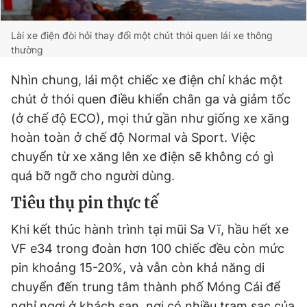
Lài xe điện đòi hỏi thay đổi một chút thói quen lái xe thông
thường
Nhìn chung, lái một chiếc xe điện chỉ khác một
chút ở thói quen điều khiển chân ga và giảm tốc
(ở chế độ ECO), mọi thứ gần như giống xe xăng
hoàn toàn ở chế độ Normal và Sport. Việc
chuyển từ xe xăng lên xe điện sẽ không có gì
quá bỡ ngỡ cho người dùng.
Tiêu thụ pin thực tế
Khi kết thúc hành trình tại mũi Sa Vĩ, hầu hết xe
VF e34 trong đoàn hơn 100 chiếc đều còn mức
pin khoảng 15-20%, và vẫn còn khả năng di
chuyển đến trung tâm thành phố Móng Cái để
nghỉ ngơi ở khách sạn, nơi có nhiều trạm sạc của