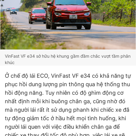
VinFast VF e34 sở hữu hệ khung gầm đầm chắc vượt tầm phân
khúc
Ở chế độ lái ECO, VinFast VF e34 có khả năng tự
phục hồi dung lượng pin thông qua hệ thống thu
hồi động năng. Tuy nhiên có độ ghìm động cơ
nhất định mỗi khi buông chân ga, cũng nhờ đó
mà người lái rất ít sử dụng phanh khi chiếc xe đã
tự động giảm tốc ở hầu hết mọi tình huống, khi
người lái quen với việc điều khiển chân ga để
chiếc xe thay đổi tốc độ phù hợp, việc lái xe sẽ