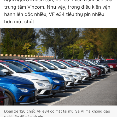
trung tâm Vincom. Như vậy, trong điều kiện vận
hành lên dốc nhiều, VF e34 tiêu thụ pin nhiều
hơn một chút.
Đoàn xe 120 chiếc VF e34 có mặt tại mũi Sa Vĩ mà không gặp
phải vấn đề nào về pin