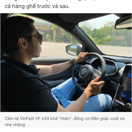
cả hàng ghế trước và sau.
Cầm lái VinFast VF e34 khá "nhàn", động cơ điện giúp vượt xe
nhẹ nhàng