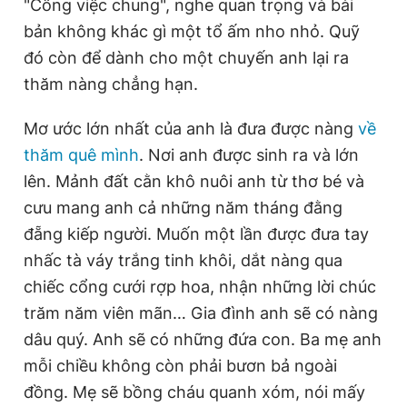
"Công việc chung", nghe quan trọng và bài
bản không khác gì một tổ ấm nho nhỏ. Quỹ
đó còn để dành cho một chuyến anh lại ra
thăm nàng chẳng hạn.
Mơ ước lớn nhất của anh là đưa được nàng
về
thăm quê mình
. Nơi anh được sinh ra và lớn
lên. Mảnh đất cằn khô nuôi anh từ thơ bé và
cưu mang anh cả những năm tháng đằng
đẵng kiếp người. Muốn một lần được đưa tay
nhấc tà váy trắng tinh khôi, dắt nàng qua
chiếc cổng cưới rợp hoa, nhận những lời chúc
trăm năm viên mãn… Gia đình anh sẽ có nàng
dâu quý. Anh sẽ có những đứa con. Ba mẹ anh
mỗi chiều không còn phải bươn bả ngoài
đồng. Mẹ sẽ bồng cháu quanh xóm, nói mấy