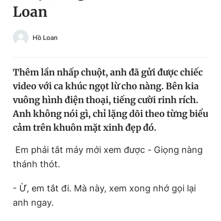
Loan
Chuyên mục khác
Tin đã xem
Chào ngày mới
Tin 24h
Hồ Loan
Đăng xuất
Tin thị trường
Tin 360
Thêm lần nhấp chuột, anh đã gửi được chiếc
video với ca khúc ngọt lừ cho nàng. Bên kia
Video
Magazine
vuông hình điện thoại, tiếng cười rinh rích.
Anh không nói gì, chỉ lặng dõi theo từng biểu
cảm trên khuôn mặt xinh đẹp đó.
Sản phẩm khác
Em phải tắt máy mới xem được - Giọng nàng
Tiện ích
Bạn cần biết
thánh thót.
Thông tin tòa soạn
Liên hệ quảng cáo
- Ừ, em tắt đi. Mà này, xem xong nhớ gọi lại
anh ngay.