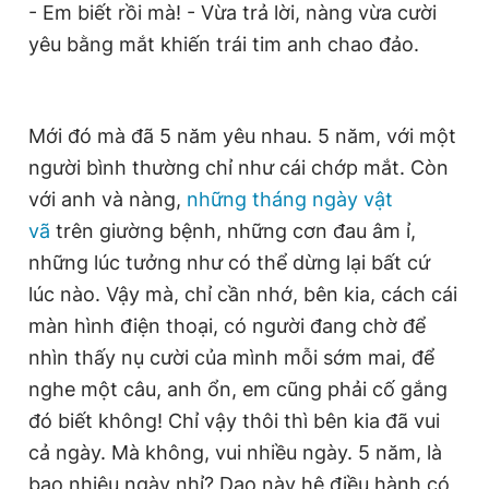
- Em biết rồi mà! - Vừa trả lời, nàng vừa cười
yêu bằng mắt khiến trái tim anh chao đảo.
Đọc Thanh Niên trên điện thoại
Mới đó mà đã 5 năm yêu nhau. 5 năm, với một
người bình thường chỉ như cái chớp mắt. Còn
với anh và nàng,
những tháng ngày vật
Theo dõi báo trên
vã
trên giường bệnh, những cơn đau âm ỉ,
những lúc tưởng như có thể dừng lại bất cứ
Hotline
Liên hệ quảng cáo
lúc nào. Vậy mà, chỉ cần nhớ, bên kia, cách cái
0906 645 777
0908 780 404
màn hình điện thoại, có người đang chờ để
Đặt báo
Quảng cáo
RSS
Tòa soạn
Chính sách bảo
nhìn thấy nụ cười của mình mỗi sớm mai, để
nghe một câu, anh ổn, em cũng phải cố gắng
Tổng biên tập: Nguyễn Ngọc Toàn
Phó tổng biên tập thường trực: Hải Thành
đó biết không! Chỉ vậy thôi thì bên kia đã vui
Phó tổng biên tập: Lâm Hiếu Dũng
cả ngày. Mà không, vui nhiều ngày. 5 năm, là
Phó tổng biên tập: Trần Việt Hưng
Tổng thư ký tòa soạn: Đức Trung
bao nhiêu ngày nhỉ? Dạo này hệ điều hành có