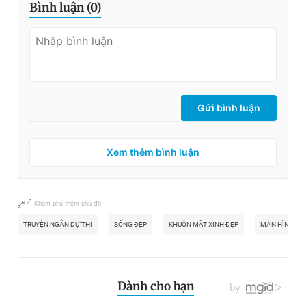
Bình luận (
0
)
Gửi bình luận
Xem thêm bình luận
Khám phá thêm chủ đề
TRUYỆN NGẮN DỰ THI
SỐNG ĐẸP
KHUÔN MẶT XINH ĐẸP
MÀN HÌNH ĐIỆ