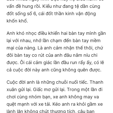
Giấy phép xuất bản số 110/GP - BTTTT cấp ngày 24.3.2020
vấn đề hung rồi. Kiểu như đang tệ dần cùng
© 2003-2026 Bản quyền thuộc về Báo Thanh Niên. Cấm sao
đốt sống số 6, cái đốt thần kinh vận động
chép dưới mọi hình thức nếu không có sự chấp thuận bằng văn
bản. Phát triển bởi ePi Technologies, JSC.
khốn khổ.
Anh khó nhọc điều khiển hai bàn tay mình gần
lại với nhau, nhớ lần chạm đến bàn tay mềm
mại của nàng. Là anh cảm nhận thế thôi, chứ
đôi bàn tay co rút của anh đâu nắm níu chi
được. Ôi cái cảm giác lần đầu run rẩy ấy, có lẽ
cả cuộc đời này anh cũng không quên được.
Cuộc đời anh là những chuỗi nuối tiếc. Thanh
xuân gửi lại. Giấc mơ gửi lại. Trong một lần đi
chơi cùng nhóm bạn, xe anh không may va
quệt mạnh với xe tải. Kéo anh ra khỏi gầm xe
lành lặn không chút thương tích, cậu bạn