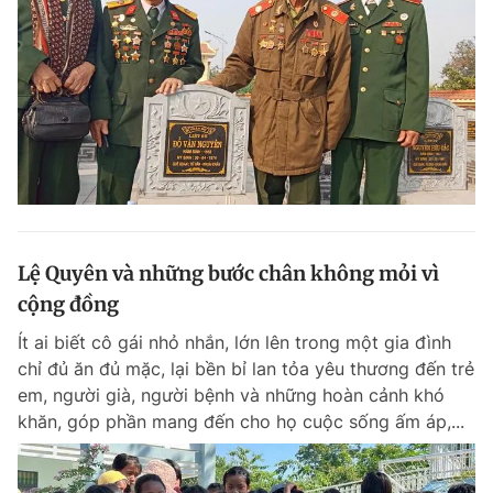
Giấy phép xuất bản số 110/GP - BTTTT cấp ngày 24.3.2020
© 2003-2026 Bản quyền thuộc về Báo Thanh Niên. Cấm sao chép
dưới mọi hình thức nếu không có sự chấp thuận bằng văn bản.
Phát triển bởi ePi Technologies, JSC.
Lệ Quyên và những bước chân không mỏi vì
cộng đồng
Ít ai biết cô gái nhỏ nhắn, lớn lên trong một gia đình
chỉ đủ ăn đủ mặc, lại bền bỉ lan tỏa yêu thương đến trẻ
em, người già, người bệnh và những hoàn cảnh khó
khăn, góp phần mang đến cho họ cuộc sống ấm áp,...