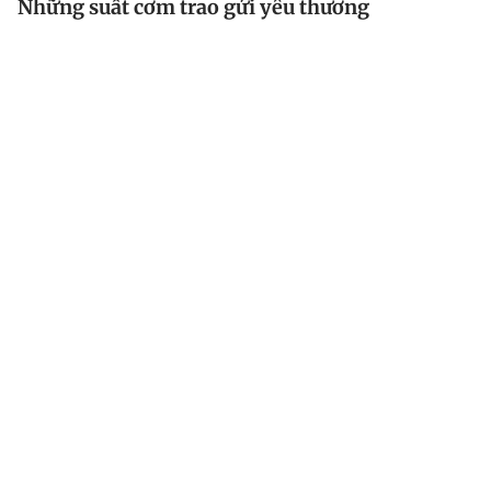
Những suất cơm trao gửi yêu thương
Có những người cha, người mẹ nhiều ngày xem hành
lang bệnh viện là nhà, dành từng đồng ít ỏi để giành
giật cơ hội sống cho con. Giữa những tháng ngày lo
âu, một suất cơm nóng trao tay cũng đủ sưởi ấm...