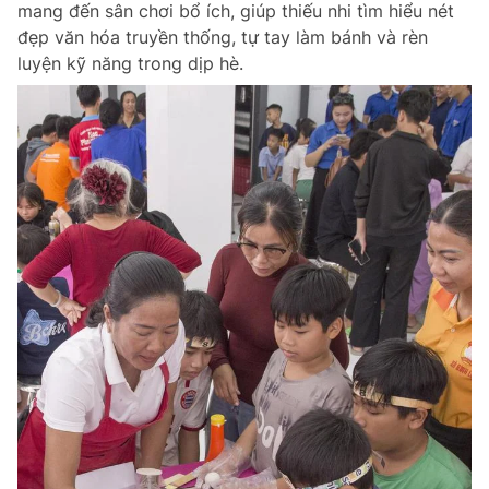
mang đến sân chơi bổ ích, giúp thiếu nhi tìm hiểu nét
Chuyên mục khác
đẹp văn hóa truyền thống, tự tay làm bánh và rèn
Tin đã xem
luyện kỹ năng trong dịp hè.
Chào ngày mới
Tin 24h
Đăng xuất
Tin thị trường
Tin 360
Video
Magazine
Sản phẩm khác
Tiện ích
Bạn cần biết
Thông tin tòa soạn
Liên hệ quảng cáo