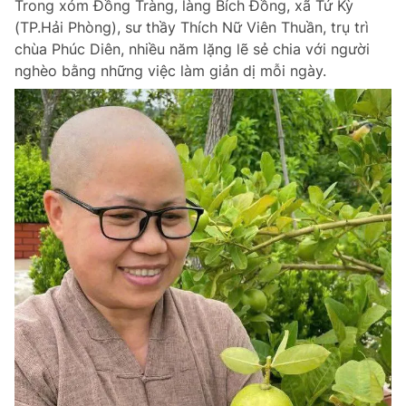
Trong xóm Đồng Tràng, làng Bích Đồng, xã Tứ Kỳ
(TP.Hải Phòng), sư thầy Thích Nữ Viên Thuần, trụ trì
chùa Phúc Diên, nhiều năm lặng lẽ sẻ chia với người
nghèo bằng những việc làm giản dị mỗi ngày.