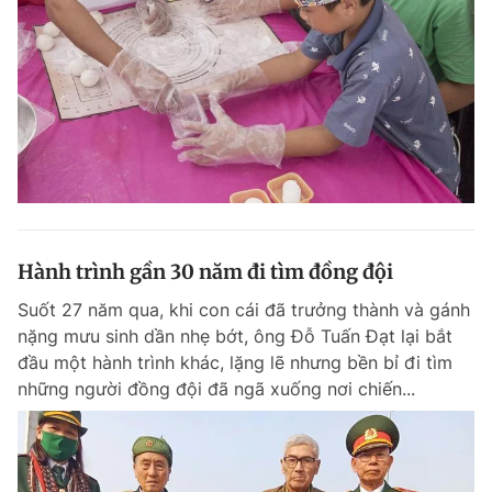
Đọc Thanh Niên trên điện thoại
Theo dõi báo trên
Hành trình gần 30 năm đi tìm đồng đội
Hotline
Liên hệ quảng cáo
0906 645 777
0908 780 404
Suốt 27 năm qua, khi con cái đã trưởng thành và gánh
nặng mưu sinh dần nhẹ bớt, ông Đỗ Tuấn Đạt lại bắt
Đặt báo
Quảng cáo
RSS
Tòa soạn
Chính sách bảo m
đầu một hành trình khác, lặng lẽ nhưng bền bỉ đi tìm
những người đồng đội đã ngã xuống nơi chiến...
Tổng biên tập: Nguyễn Ngọc Toàn
Phó tổng biên tập thường trực: Hải Thành
Phó tổng biên tập: Lâm Hiếu Dũng
Phó tổng biên tập: Trần Việt Hưng
Tổng thư ký tòa soạn: Đức Trung