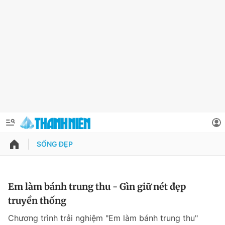
SỐNG ĐẸP
QUẢNG CÁO
ĐẶT BÁO
Thông tin tài khoản
Em làm bánh trung thu - Gìn giữ nét đẹp
truyền thống
Đổi mật khẩu
Chuyên mục
Chương trình trải nghiệm "Em làm bánh trung thu"
Tin đã lưu