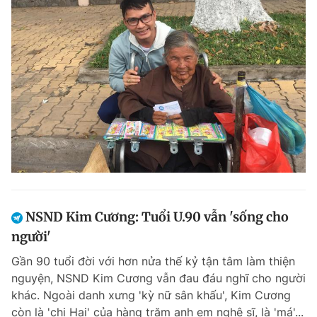
NSND Kim Cương: Tuổi U.90 vẫn 'sống cho
người'
Gần 90 tuổi đời với hơn nửa thế kỷ tận tâm làm thiện
nguyện, NSND Kim Cương vẫn đau đáu nghĩ cho người
khác. Ngoài danh xưng 'kỳ nữ sân khấu', Kim Cương
còn là 'chị Hai' của hàng trăm anh em nghệ sĩ, là 'má'...