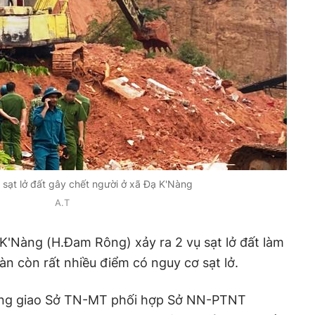
 sạt lở đất gây chết người ở xã Đạ K'Nàng
A.T
 K'Nàng (H.Đam Rông) xảy ra 2 vụ sạt lở đất làm
àn còn rất nhiều điểm có nguy cơ sạt lở.
ồng giao Sở TN-MT phối hợp Sở NN-PTNT