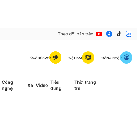
Theo dõi báo trên
QUẢNG CÁO
ĐẶT BÁO
ĐĂNG NHẬP
Công
Tiêu
Thời trang
Xe
Video
nghệ
dùng
trẻ