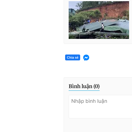
Chia sẻ
Bình luận (
0
)