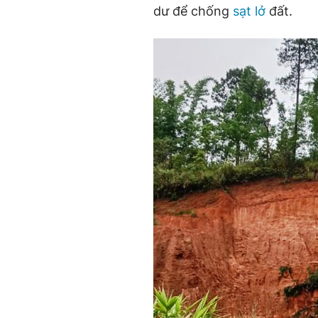
dư để chống
sạt lở
đất.