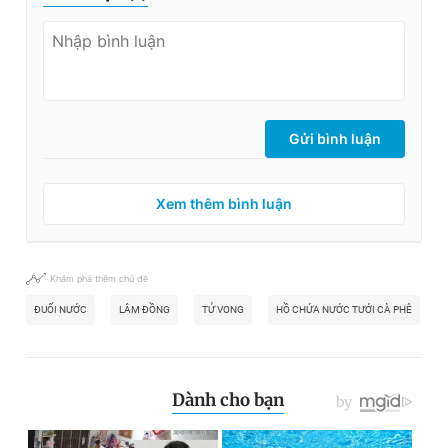
Gửi bình luận
Xem thêm bình luận
Khám phá thêm chủ đề
ĐUỐI NƯỚC
LÂM ĐỒNG
TỬ VONG
HỒ CHỨA NƯỚC TƯỚI CÀ PHÊ