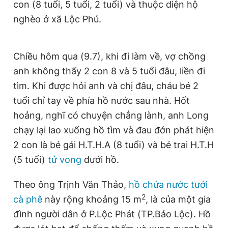
con (8 tuổi, 5 tuổi, 2 tuổi) và thuộc diện hộ
Giấy phép xuất bản số 110/GP - BTTTT cấp ngày 24.3.2020
nghèo ở xã Lộc Phú.
© 2003-2026 Bản quyền thuộc về Báo Thanh Niên. Cấm sao
chép dưới mọi hình thức nếu không có sự chấp thuận bằng văn
bản. Phát triển bởi ePi Technologies, JSC.
Chiều hôm qua (9.7), khi đi làm về, vợ chồng
anh không thấy 2 con 8 và 5 tuổi đâu, liền đi
tìm. Khi được hỏi anh và chị đâu, cháu bé 2
tuổi chỉ tay về phía hồ nước sau nhà. Hốt
hoảng, nghĩ có chuyện chẳng lành, anh Long
chạy lại lao xuống hồ tìm và đau đớn phát hiện
2 con là bé gái H.T.H.A (8 tuổi) và bé trai H.T.H
(5 tuổi)
tử vong
dưới hồ.
Theo ông Trịnh Văn Thảo,
hồ chứa nước tưới
2
cà phê
này rộng khoảng 15 m
, là của một gia
đình người dân ở P.Lộc Phát (TP.Bảo Lộc). Hồ