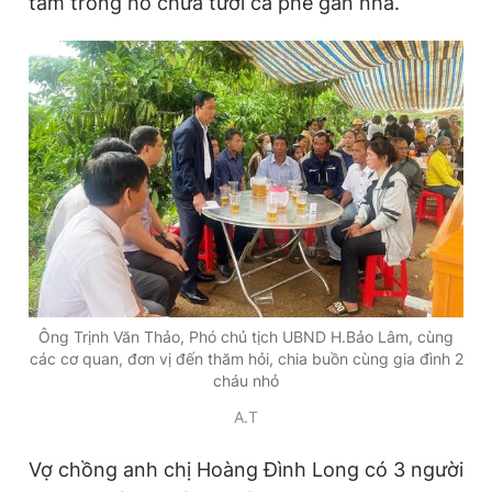
tâm trong hồ chứa tưới cà phê gần nhà.
Đọc Thanh Niên trên điện thoại
Theo dõi báo trên
Hotline
Liên hệ quảng cáo
0906 645 777
0908 780 404
Ông Trịnh Văn Thảo, Phó chủ tịch UBND H.Bảo Lâm, cùng
Đặt báo
Quảng cáo
RSS
Tòa soạn
Chính sách bảo
các cơ quan, đơn vị đến thăm hỏi, chia buồn cùng gia đình 2
cháu nhỏ
Tổng biên tập: Nguyễn Ngọc Toàn
Phó tổng biên tập thường trực: Hải Thành
A.T
Phó tổng biên tập: Lâm Hiếu Dũng
Phó tổng biên tập: Trần Việt Hưng
Vợ chồng anh chị Hoàng Đình Long có 3 người
Tổng thư ký tòa soạn: Đức Trung