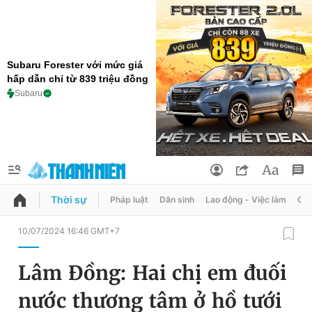
Subaru Forester với mức giá
hấp dẫn chỉ từ 839 triệu đồng
Subaru
Thời sự
Pháp luật
Dân sinh
Lao động - Việc làm
Quy
QUẢNG CÁO
ĐẶT BÁO
10/07/2024 16:46 GMT+7
Thông tin tài khoản
Lâm Đồng: Hai chị em đuối
Đổi mật khẩu
Chuyên mục
nước thương tâm ở hồ tưới
Tin đã lưu