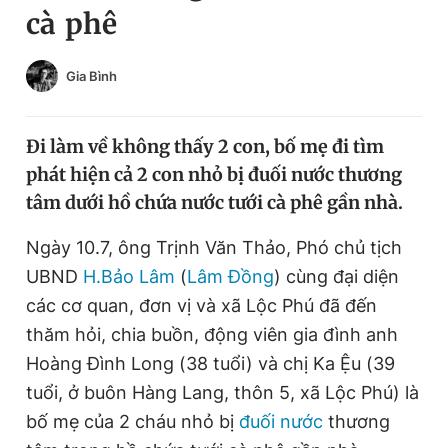
cà phê
Chuyên mục khác
Tin đã xem
Chào ngày mới
Tin 24h
Gia Bình
Đăng xuất
Tin thị trường
Tin 360
Đi làm về không thấy 2 con, bố mẹ đi tìm
phát hiện cả 2 con nhỏ bị đuối nước thương
Video
Magazine
tâm dưới hồ chứa nước tưới cà phê gần nhà.
Ngày 10.7, ông Trịnh Văn Thảo, Phó chủ tịch
Sản phẩm khác
UBND
H.Bảo Lâm
(
Lâm Đồng
) cùng đại diện
Tiện ích
các cơ quan, đơn vị và xã Lộc Phú đã đến
Bạn cần biết
thăm hỏi, chia buồn, động viên gia đình anh
Hoàng Đình Long (38 tuổi) và chị Ka Ệu (39
Thông tin tòa soạn
Liên hệ quảng cáo
tuổi, ở buôn Hàng Lang, thôn 5, xã Lộc Phú) là
bố mẹ của 2 cháu nhỏ bị
đuối nước
thương