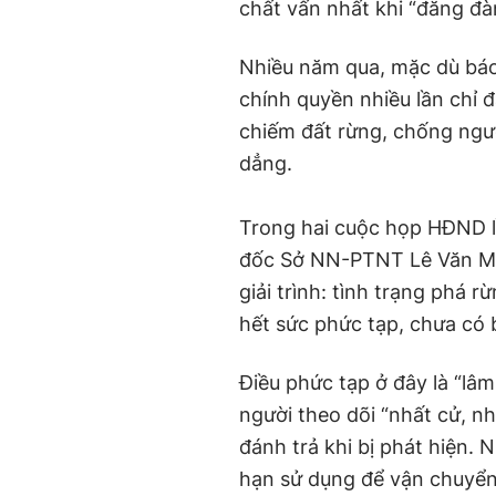
chất vấn nhất khi “đăng đ
Nhiều năm qua, mặc dù báo c
chính quyền nhiều lần chỉ đ
chiếm đất rừng, chống ngườ
dẳng.
Trong hai cuộc họp HĐND l
đốc Sở NN-PTNT Lê Văn Min
giải trình: tình trạng phá 
hết sức phức tạp, chưa có b
Điều phức tạp ở đây là “lâm
người theo dõi “nhất cử, n
đánh trả khi bị phát hiện.
hạn sử dụng để vận chuyển 