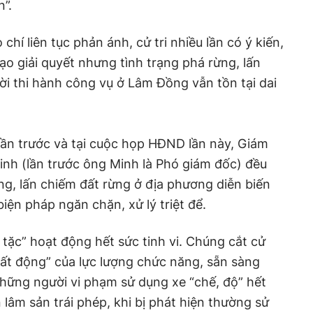
àn”.
hí liên tục phản ánh, cử tri nhiều lần có ý kiến,
ạo giải quyết nhưng tình trạng phá rừng, lấn
i thi hành công vụ ở Lâm Đồng vẫn tồn tại dai
ần trước và tại cuộc họp HĐND lần này, Giám
h (lần trước ông Minh là Phó giám đốc) đều
rừng, lấn chiếm đất rừng ở địa phương diễn biến
iện pháp ngăn chặn, xử lý triệt để.
 tặc” hoạt động hết sức tinh vi. Chúng cắt cử
hất động” của lực lượng chức năng, sẵn sàng
 Những người vi phạm sử dụng xe “chế, độ” hết
lâm sản trái phép, khi bị phát hiện thường sử