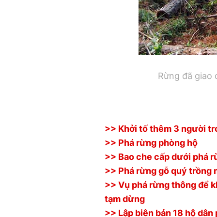
Rừng đã giao 
>> Khởi tố thêm 3 người tr
>> Phá rừng phòng hộ
>> Bao che cấp dưới phá rừ
>> Phá rừng gỗ quý trồng 
>> Vụ phá rừng thông để k
tạm dừng
>> Lập biên bản 18 hộ dân