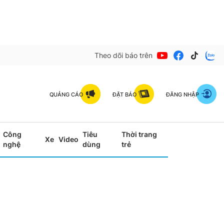
Theo dõi báo trên
QUẢNG CÁO
ĐẶT BÁO
ĐĂNG NHẬP
Công
Tiêu
Thời trang
Xe
Video
nghệ
dùng
trẻ