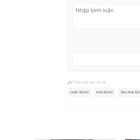
Khám phá thêm chủ đề
CHÁY RỪNG
PHÁ RỪNG
TÀN PHÁ R