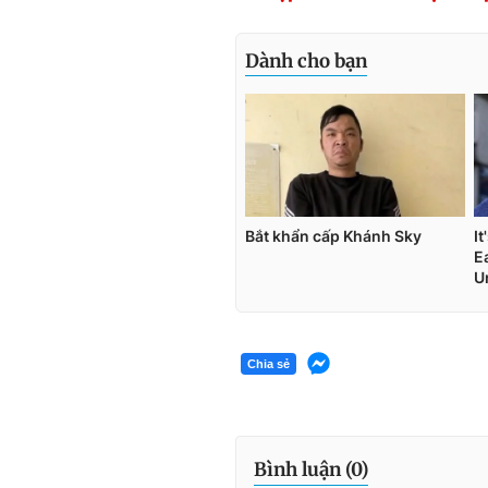
Chia sẻ
Bình luận (
0
)