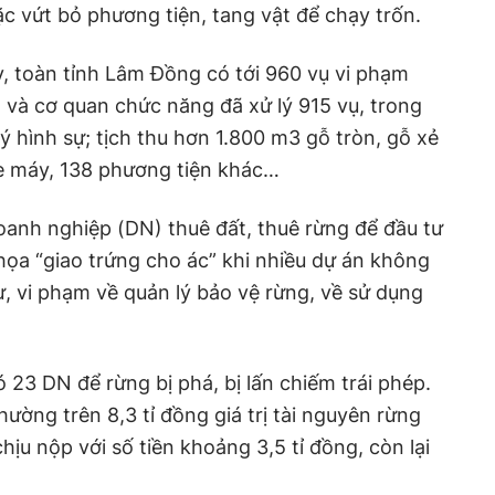
c vứt bỏ phương tiện, tang vật để chạy trốn.
, toàn tỉnh Lâm Đồng có tới 960 vụ vi phạm
g và cơ quan chức năng đã xử lý 915 vụ, trong
ý hình sự; tịch thu hơn 1.800 m3 gỗ tròn, gỗ xẻ
 xe máy, 138 phương tiện khác…
doanh nghiệp (DN) thuê đất, thuê rừng để đầu tư
 họa “giao trứng cho ác” khi nhiều dự án không
ư, vi phạm về quản lý bảo vệ rừng, về sử dụng
 23 DN để rừng bị phá, bị lấn chiếm trái phép.
ường trên 8,3 tỉ đồng giá trị tài nguyên rừng
hịu nộp với số tiền khoảng 3,5 tỉ đồng, còn lại