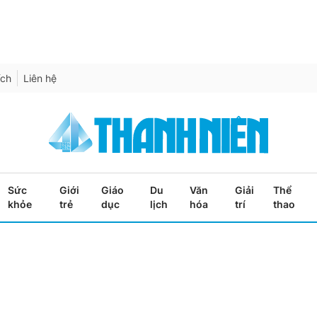
ích
Liên hệ
Sức
Giới
Giáo
Du
Văn
Giải
Thể
khỏe
trẻ
dục
lịch
hóa
trí
thao