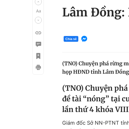
Lâm Đồng: 
Chia sẻ
(TNO) Chuyện phá rừng một 
họp HĐND tỉnh Lâm Đồng lầ
(TNO) Chuyện phá 
đề tài “nóng” tại
lần thứ 4 khóa VIII
Giám đốc Sở NN-PTNT tỉnh L