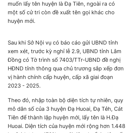
muốn lấy tên huyện là Đạ Tiên, ngoài ra có
Giấy phép xuất bản số 110/GP - BTTTT cấp ngày 24.3.2020
© 2003-2026 Bản quyền thuộc về Báo Thanh Niên. Cấm sao
một số cử tri còn đề xuất tên gọi khác cho
chép dưới mọi hình thức nếu không có sự chấp thuận bằng văn
huyện mới.
bản. Phát triển bởi ePi Technologies, JSC.
Sau khi Sở Nội vụ có báo cáo gửi UBND tỉnh
xem xét, trước kỳ nghỉ lễ 2.9, UBND tỉnh Lâm
Đồng có Tờ trình số 7403/TTr-UBND đề nghị
HĐND tỉnh thông qua chủ trương sắp xếp đơn
vị hành chính cấp huyện, cấp xã giai đoạn
2023 - 2025.
Theo đó, nhập toàn bộ diện tích tự nhiên, quy
mô dân số của 3 huyện Đạ Huoai, Đạ Tẻh, Cát
Tiên để thành lập huyện mới, lấy tên là H.Đạ
Huoai. Diện tích của huyện mới rộng hơn 1.448