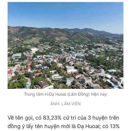
Đọc Thanh Niên trên điện thoại
Theo dõi báo trên
Hotline
Liên hệ quảng cáo
0906 645 777
0908 780 404
Trung tâm H.Đạ Huoai (Lâm Đồng) hiện nay
Đặt báo
Quảng cáo
RSS
Tòa soạn
Chính sách bảo
ẢNH: LÂM VIÊN
Tổng biên tập: Nguyễn Ngọc Toàn
Phó tổng biên tập thường trực: Hải Thành
Phó tổng biên tập: Lâm Hiếu Dũng
Về tên gọi, có 83,23% cử tri của 3 huyện trên
Phó tổng biên tập: Trần Việt Hưng
đồng ý lấy tên huyện mới là Đạ Huoai; có 13%
Tổng thư ký tòa soạn: Đức Trung