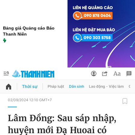
Bảng giá Quảng cáo Báo
Thanh Niên
Thời sự
Pháp luật
Dân sinh
Lao động - Việc làm
Quy
QUẢNG CÁO
ĐẶT BÁO
02/09/2024 12:10 GMT+7
Thông tin tài khoản
Lâm Đồng: Sau sáp nhập,
Đổi mật khẩu
Chuyên mục
huyện mới Đạ Huoai có
Tin đã lưu