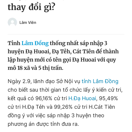
thay đổi gì?
Chuyên mục khác
Tin đã xem
Chào ngày mới
Tin 24h
Lâm Viên
Đăng xuất
Tin thị trường
Tin 360
Tỉnh
Lâm Đồng
thống nhất sáp nhập 3
huyện Đạ Huoai, Đạ Tẻh, Cát Tiên để thành
Video
Magazine
lập huyện mới có tên gọi Đạ Huoai với quy
mô 18 xã và 5 thị trấn.
Sản phẩm khác
Ngày 2.9, lãnh đạo Sở Nội vụ
tỉnh Lâm Đồng
cho biết sau thời gian tổ chức lấy ý kiến cử tri,
Tiện ích
Bạn cần biết
kết quả có 96,16% cử tri
H.Đạ Huoai
, 95,49%
cử tri H.Đạ Tẻh và 99,26% cử tri H.Cát Tiên
Thông tin tòa soạn
Liên hệ quảng cáo
đồng ý với việc sáp nhập 3 huyện theo
phương án được tỉnh đưa ra.