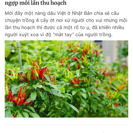
ngợp mỗi lần thu hoạch
Giấy phép xuất bản số 110/GP - BTTTT cấp ngày 24.3.2020
© 2003-2026 Bản quyền thuộc về Báo Thanh Niên. Cấm sao chép
Mới đây một nàng dâu Việt ở Nhật Bản chia sẻ câu
dưới mọi hình thức nếu không có sự chấp thuận bằng văn bản.
chuyện trồng 4 cây ớt nơi xứ người cho vui nhưng mỗi
Phát triển bởi ePi Technologies, JSC.
lần thu hoạch thì được cả một rổ to ụ, đã khiến nhiều
người xuýt xoa vì độ “mát tay” của người trồng.