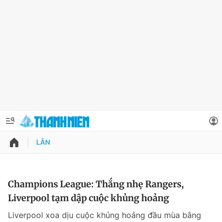
LĂN
QUẢNG CÁO
ĐẶT BÁO
Thông tin tài khoản
Champions League: Thắng nhẹ Rangers,
Liverpool tạm dập cuộc khủng hoảng
Đổi mật khẩu
Chuyên mục
Liverpool xoa dịu cuộc khủng hoảng đầu mùa bằng
Tin đã lưu