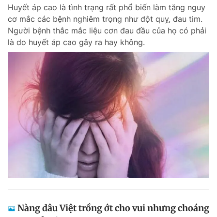
Huyết áp cao là tình trạng rất phổ biến làm tăng nguy
cơ mắc các bệnh nghiêm trọng như đột quỵ, đau tim.
Người bệnh thắc mắc liệu cơn đau đầu của họ có phải
Đọc Thanh Niên trên điện thoại
là do huyết áp cao gây ra hay không.
Theo dõi báo trên
Hotline
Liên hệ quảng cáo
0906 645 777
0908 780 404
Đặt báo
Quảng cáo
RSS
Tòa soạn
Chính sách bảo m
Tổng biên tập: Nguyễn Ngọc Toàn
Phó tổng biên tập thường trực: Hải Thành
Phó tổng biên tập: Lâm Hiếu Dũng
Phó tổng biên tập: Trần Việt Hưng
Nàng dâu Việt trồng ớt cho vui nhưng choáng
Tổng thư ký tòa soạn: Đức Trung