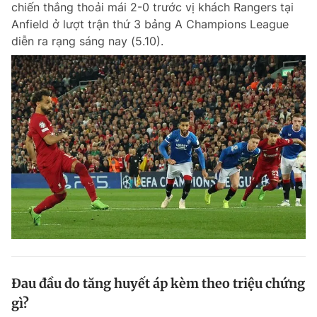
chiến thắng thoải mái 2-0 trước vị khách Rangers tại
Chuyên mục khác
Anfield ở lượt trận thứ 3 bảng A Champions League
Tin đã xem
diễn ra rạng sáng nay (5.10).
Chào ngày mới
Tin 24h
Đăng xuất
Tin thị trường
Tin 360
Video
Magazine
Sản phẩm khác
Tiện ích
Bạn cần biết
Thông tin tòa soạn
Liên hệ quảng cáo
Đau đầu do tăng huyết áp kèm theo triệu chứng
gì?