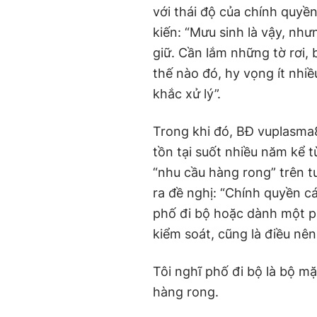
với thái độ của chính quyề
kiến: “Mưu sinh là vậy, như
giữ. Cần lắm những tờ rơi,
thế nào đó, hy vọng ít nhiề
khắc xử lý”.
Trong khi đó, BĐ vuplasma
tồn tại suốt nhiều năm kể 
“nhu cầu hàng rong” trên t
ra đề nghị: “Chính quyền c
phố đi bộ hoặc dành một p
kiểm soát, cũng là điều nên
Tôi nghĩ phố đi bộ là bộ m
hàng rong.