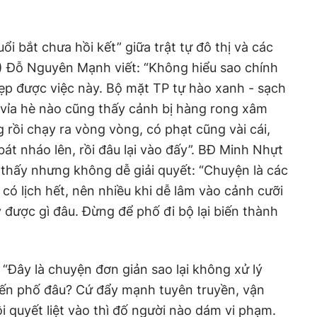
i bắt chưa hồi kết” giữa trật tự đô thị và các
) Đỗ Nguyên Mạnh viết: “Không hiểu sao chính
p được việc này. Bộ mặt TP tự hào xanh - sạch
 vỉa hè nào cũng thấy cảnh bị hàng rong xâm
 rồi chạy ra vòng vòng, có phạt cũng vài cái,
át nháo lên, rồi đâu lại vào đấy”. BĐ Minh Nhựt
 thấy nhưng không dễ giải quyết: “Chuyện là các
u có lịch hết, nên nhiều khi dễ lâm vào cảnh cưỡi
 được gì đâu. Đừng để phố đi bộ lại biến
thành
Đây là chuyện đơn giản sao lại không xử lý
ến phố đâu? Cứ đẩy mạnh tuyên truyền, vận
i quyết liệt vào thì đố người nào dám vi phạm.