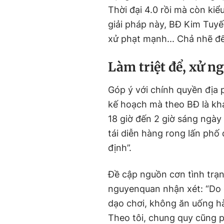
Thời đại 4.0 rồi mà còn kiể
giải pháp này, BĐ Kim Tuyế
xử phạt mạnh... Chả nhẽ để
Làm triệt để, xử 
Góp ý với chính quyền đị
kế hoạch mà theo BĐ là khá
18 giờ đến 2 giờ sáng ngày 
tái diễn hàng rong lấn phố
định”.
Đề cập nguồn cơn tình trạ
nguyenquan nhận xét: “Do c
dạo chơi, không ăn uống h
Theo tôi, chung quy cũng 