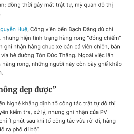
n; đồng thời gây mất trật tự, mỹ quan đô thị
.
Nguyễn Huệ
, Công viên bến Bạch Đằng dù chỉ
, nhưng hiện tình trạng hàng rong “đóng chiếm”
n ghi nhận hàng chục xe bán cá viên chiên, bán
 vỉa hè đường Tôn Đức Thắng. Ngoài việc lấn
n hàng rong, những người này còn bày ghế khắp
h.
hông dẹp được”
n Nghé khẳng định tổ công tác trật tự đô thị
ên kiểm tra, xử lý, nhưng ghi nhận của PV
chỉ ít phút sau khi tổ công tác vừa rời đi, hàng
ổ ra phố đi bộ”.