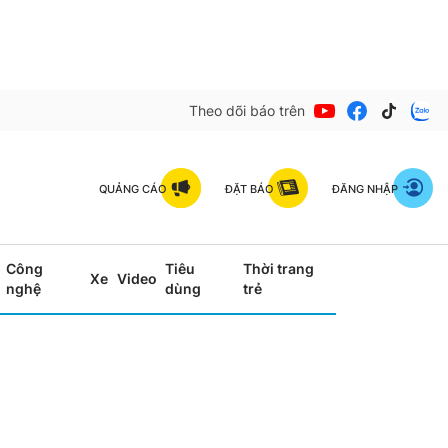
Theo dõi báo trên
QUẢNG CÁO
ĐẶT BÁO
ĐĂNG NHẬP
Công
Tiêu
Thời trang
Xe
Video
nghệ
dùng
trẻ