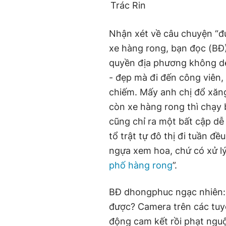
Trác Rin
Nhận xét về câu chuyện “đuổ
xe hàng rong, bạn đọc (BĐ
quyền địa phương không dẹ
- đẹp mà đi đến công viên,
chiếm. Mấy anh chị đổ xăng
còn xe hàng rong thì chạy b
cũng chỉ ra một bất cập dễ
tổ trật tự đô thị đi tuần đề
ngựa xem hoa, chứ có xử lý
phố hàng rong
”.
BĐ dhongphuc ngạc nhiên: “
được? Camera trên các tuy
động cam kết rồi phạt nguộ