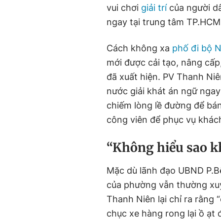
vui chơi
giải trí
của người dâ
ngay tại trung tâm TP.HCM
Cách không xa
phố đi bộ 
mới được cải tạo, nâng cấp
đã xuất hiện. PV Thanh Niê
nước giải khát án ngữ ngay
chiếm lòng lề đường để bá
công viên để phục vụ khác
“Không hiểu sao k
Mặc dù lãnh đạo UBND P.Bế
của phường vẫn thường xuy
Thanh Niên lại chỉ ra rằng “
chục xe hàng rong lại ồ ạt đ