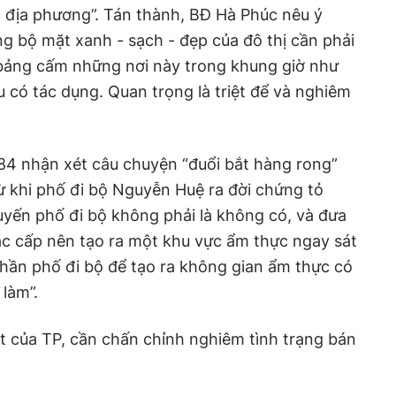
n địa phương”. Tán thành, BĐ Hà Phúc nêu ý
ng bộ mặt xanh - sạch - đẹp của đô thị cần phải
 bảng cấm những nơi này trong khung giờ như
u có tác dụng. Quan trọng là triệt để và nghiêm
84 nhận xét câu chuyện “đuổi bắt hàng rong”
từ khi phố đi bộ Nguyễn Huệ ra đời chứng tỏ
uyến phố đi bộ không phải là không có, và đưa
ác cấp nên tạo ra một khu vực ẩm thực ngay sát
hần phố đi bộ để tạo ra không gian ẩm thực có
 làm”.
ặt của TP, cần chấn chỉnh nghiêm tình trạng bán