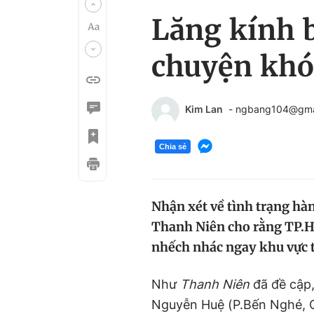
Lăng kính b
chuyện khó
Kim Lan
- ngbang104@gma
Chia sẻ
Nhận xét về tình trạng hà
Thanh Niên cho rằng TP.H
nhếch nhác ngay khu vực 
Như
Thanh Niên
đã đề cập,
Nguyễn Huệ (P.Bến Nghé, Q