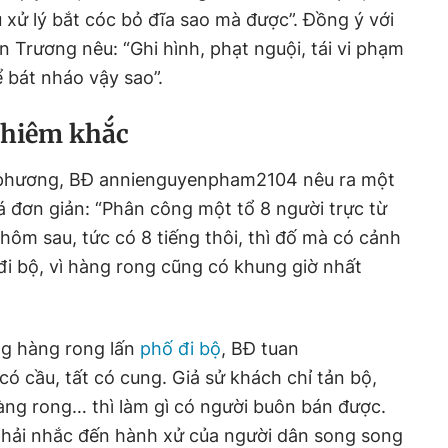
u xử lý bắt cóc bỏ đĩa sao mà được”. Đồng ý với
n Trương nêu: “Ghi hình, phạt nguội, tái vi phạm
 bát nháo vậy sao”.
nghiêm khắc
a phương, BĐ annienguyenpham2104 nêu ra một
 đơn giản: “Phân công một tổ 8 người trực từ
hôm sau, tức có 8 tiếng thôi, thì đố mà có cảnh
 đi bộ, vì hàng rong cũng có khung giờ nhất
ng hàng rong lấn
phố đi bộ
, BĐ tuan
ó cầu, tất có cung. Giả sử khách chỉ tản bộ,
àng rong… thì làm gì có người buôn bán được.
phải nhắc đến hành xử của người dân song song