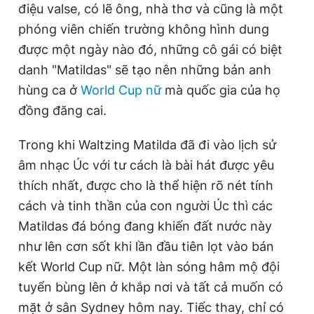
điệu valse, có lẽ ông, nhà thơ và cũng là một
phóng viên chiến trường không hình dung
được một ngày nào đó, những cô gái có biệt
Đọc Thanh Niên trên điện thoại
danh "Matildas" sẽ tạo nên những bản anh
hùng ca ở
World Cup nữ
mà quốc gia của họ
đồng đăng cai.
Theo dõi báo trên
Trong khi Waltzing Matilda đã đi vào lịch sử
âm nhạc Úc với tư cách là bài hát được yêu
Hotline
Liên hệ quảng cáo
thích nhất, được cho là thể hiện rõ nét tính
0906 645 777
0908 780 404
cách và tinh thần của con người Úc thì các
Matildas đá bóng đang khiến đất nước này
Đặt báo
Quảng cáo
RSS
Tòa soạn
Chính sách bảo
như lên cơn sốt khi lần đầu tiên lọt vào bán
Tổng biên tập: Nguyễn Ngọc Toàn
kết World Cup nữ. Một làn sóng hâm mộ đội
Phó tổng biên tập thường trực: Hải Thành
Phó tổng biên tập: Lâm Hiếu Dũng
tuyển bùng lên ở khắp nơi và tất cả muốn có
Phó tổng biên tập: Trần Việt Hưng
Tổng thư ký tòa soạn: Đức Trung
mặt ở sân Sydney hôm nay. Tiếc thay, chỉ có