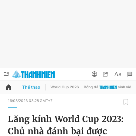
Thể thao
World Cup 2026
Bóng đá
sinh viên
QUẢNG CÁO
ĐẶT BÁO
16/08/2023 03:28 GMT+7
Thông tin tài khoản
Lăng kính World Cup 2023:
Đổi mật khẩu
Chuyên mục
Chủ nhà đánh bại được
Tin đã lưu