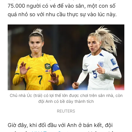
75.000 người có vé để vào sân, một con số
Giấy phép xuất bản số 110/GP - BTTTT cấp ngày 24.3.2020
© 2003-2026 Bản quyền thuộc về Báo Thanh Niên. Cấm sao
quá nhỏ so với nhu cầu thực sự vào lúc này.
chép dưới mọi hình thức nếu không có sự chấp thuận bằng văn
bản. Phát triển bởi ePi Technologies, JSC.
Chủ nhà Úc (trái) có lợi thế lớn được chơi trên sân nhà, còn
đội Anh có bề dày thành tích
REUTERS
Giờ đây, khi đối đầu với Anh ở bán kết, đội