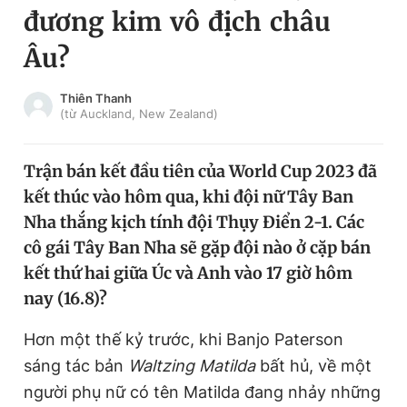
đương kim vô địch châu
Chuyên mục khác
Tin đã xem
Âu?
Chào ngày mới
Tin 24h
Đăng xuất
Thiên Thanh
(từ Auckland, New Zealand)
Tin thị trường
Tin 360
Trận bán kết đầu tiên của World Cup 2023 đã
Video
Magazine
kết thúc vào hôm qua, khi đội nữ Tây Ban
Nha thắng kịch tính đội Thụy Điển 2-1. Các
Sản phẩm khác
cô gái Tây Ban Nha sẽ gặp đội nào ở cặp bán
kết thứ hai giữa Úc và Anh vào 17 giờ hôm
Tiện ích
Bạn cần biết
nay (16.8)?
Thông tin tòa soạn
Liên hệ quảng cáo
Hơn một thế kỷ trước, khi Banjo Paterson
sáng tác bản
Waltzing Matilda
bất hủ, về một
người phụ nữ có tên Matilda đang nhảy những