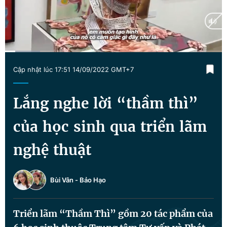
Chuyên mục khác
Tin đã xem
Chào ngày mới
Tin 24h
Đăng xuất
Current
0:13
/
Duration
4:27
Tin thị trường
Tin 360
Cập nhật lúc 17:51 14/09/2022 GMT+7
Time
Video
Magazine
Lắng nghe lời “thầm thì”
của học sinh qua triển lãm
Sản phẩm khác
nghệ thuật
Tiện ích
Bạn cần biết
Bùi Vân
-
Bảo Hạo
Thông tin tòa soạn
Liên hệ quảng cáo
Triển lãm “Thầm Thì” gồm 20 tác phẩm của