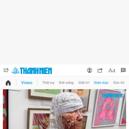
Video
Thời sự
Đời sống
Giải trí
Giáo dục
Sức khỏe
QUẢNG CÁO
ĐẶT BÁO
Thông tin tài khoản
Đổi mật khẩu
Chuyên mục
Tin đã lưu