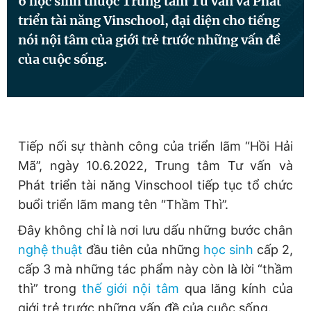
6 học sinh thuộc Trung tâm Tư vấn và Phát
triển tài năng Vinschool, đại diện cho tiếng
nói nội tâm của giới trẻ trước những vấn đề
Đọc Thanh Niên trên điện thoại
của cuộc sống.
Theo dõi báo trên
Tiếp nối sự thành công của triển lãm “Hồi Hải
Mã”, ngày 10.6.2022, Trung tâm Tư vấn và
Hotline
Liên hệ quảng cáo
Phát triển tài năng Vinschool tiếp tục tổ chức
0906 645 777
0908 780 404
buổi triển lãm mang tên “Thầm Thì”.
Đặt báo
Quảng cáo
RSS
Tòa soạn
Chính sách bảo
Đây không chỉ là nơi lưu dấu những bước chân
nghệ thuật
đầu tiên của những
học sinh
cấp 2,
Tổng biên tập: Nguyễn Ngọc Toàn
Phó tổng biên tập thường trực: Hải Thành
cấp 3 mà những tác phẩm này còn là lời “thầm
Phó tổng biên tập: Lâm Hiếu Dũng
thì” trong
thế giới nội tâm
qua lăng kính của
Phó tổng biên tập: Trần Việt Hưng
Tổng thư ký tòa soạn: Đức Trung
giới trẻ trước những vấn đề của cuộc sống.