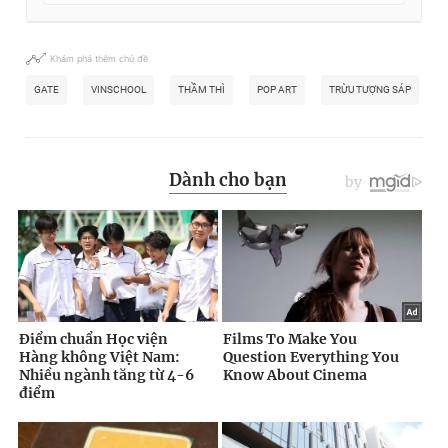
Khám phá thêm chủ đề
GATE
VINSCHOOL
THẦM THÌ
POP ART
TRỪU TƯỢNG SÁP