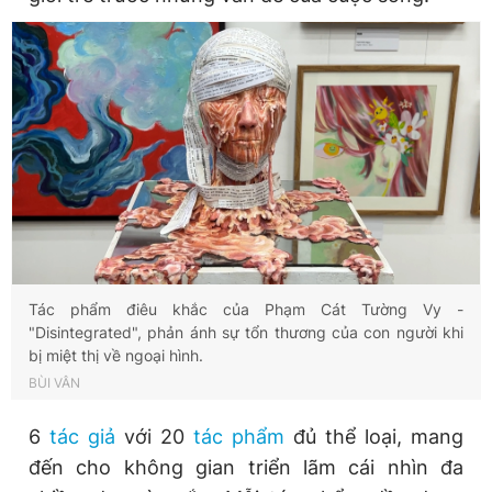
Giấy phép xuất bản số 110/GP - BTTTT cấp ngày 24.3.2020
© 2003-2026 Bản quyền thuộc về Báo Thanh Niên. Cấm sao
chép dưới mọi hình thức nếu không có sự chấp thuận bằng văn
bản. Phát triển bởi ePi Technologies, JSC.
Tác phẩm điêu khắc của Phạm Cát Tường Vy -
"Disintegrated", phản ánh sự tổn thương của con người khi
bị miệt thị về ngoại hình.
BÙI VÂN
6
tác giả
với 20
tác phẩm
đủ thể loại, mang
đến cho không gian triển lãm cái nhìn đa