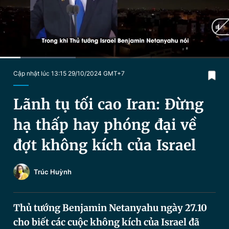
Chuyên mục khác
Tin đã xem
Chào ngày mới
Tin 24h
Đăng xuất
Tin thị trường
Tin 360
Current
0:13
/
Duration
2:23
Cập nhật lúc 13:15 29/10/2024 GMT+7
Time
Video
Magazine
Lãnh tụ tối cao Iran: Đừng
hạ thấp hay phóng đại về
Sản phẩm khác
đợt không kích của Israel
Tiện ích
Bạn cần biết
Trúc Huỳnh
Thông tin tòa soạn
Liên hệ quảng cáo
Thủ tướng Benjamin Netanyahu ngày 27.10
cho biết các cuộc không kích của Israel đã