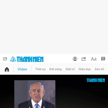
Video
Thời sự
Đời sống
Giải trí
Giáo dục
Sức khỏe
QUẢNG CÁO
ĐẶT BÁO
Thông tin tài khoản
Đổi mật khẩu
Chuyên mục
Tin đã lưu