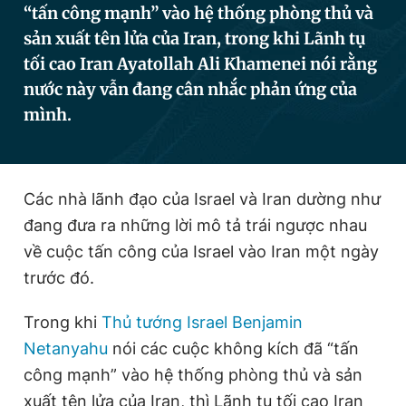
“tấn công mạnh” vào hệ thống phòng thủ và
sản xuất tên lửa của Iran, trong khi Lãnh tụ
tối cao Iran Ayatollah Ali Khamenei nói rằng
Đọc Thanh Niên trên điện thoại
nước này vẫn đang cân nhắc phản ứng của
mình.
Theo dõi báo trên
Các nhà lãnh đạo của Israel và Iran dường như
đang đưa ra những lời mô tả trái ngược nhau
Hotline
Liên hệ quảng cáo
0906 645 777
0908 780 404
về cuộc tấn công của Israel vào Iran một ngày
trước đó.
Đặt báo
Quảng cáo
RSS
Tòa soạn
Chính sách bảo
Trong khi
Thủ tướng Israel Benjamin
Tổng biên tập: Nguyễn Ngọc Toàn
Phó tổng biên tập thường trực: Hải Thành
Netanyahu
nói các cuộc không kích đã “tấn
Phó tổng biên tập: Lâm Hiếu Dũng
công mạnh” vào hệ thống phòng thủ và sản
Phó tổng biên tập: Trần Việt Hưng
Tổng thư ký tòa soạn: Đức Trung
xuất tên lửa của Iran, thì Lãnh tụ tối cao Iran