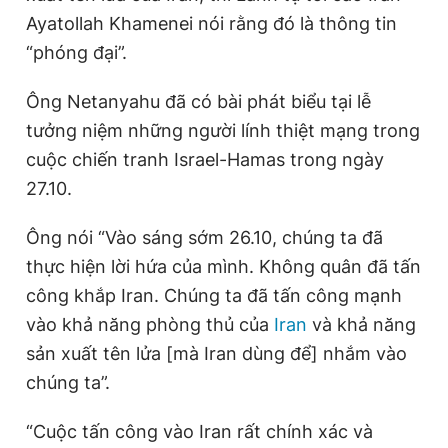
Giấy phép xuất bản số 110/GP - BTTTT cấp ngày 24.3.2020
Ayatollah Khamenei nói rằng đó là thông tin
© 2003-2026 Bản quyền thuộc về Báo Thanh Niên. Cấm sao
“phóng đại”.
chép dưới mọi hình thức nếu không có sự chấp thuận bằng văn
bản. Phát triển bởi ePi Technologies, JSC.
Ông Netanyahu đã có bài phát biểu tại lễ
tưởng niệm những người lính thiệt mạng trong
cuộc chiến tranh Israel-Hamas trong ngày
27.10.
Ông nói “Vào sáng sớm 26.10, chúng ta đã
thực hiện lời hứa của mình. Không quân đã tấn
công khắp Iran. Chúng ta đã tấn công mạnh
vào khả năng phòng thủ của
Iran
và khả năng
sản xuất tên lửa [mà Iran dùng để] nhắm vào
chúng ta”.
“Cuộc tấn công vào Iran rất chính xác và