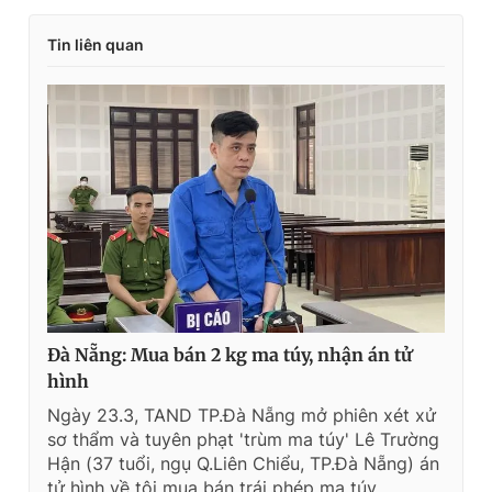
Tin liên quan
Đà Nẵng: Mua bán 2 kg ma túy, nhận án tử
hình
Ngày 23.3, TAND TP.Đà Nẵng mở phiên xét xử
sơ thẩm và tuyên phạt 'trùm ma túy' Lê Trường
Hận (37 tuổi, ngụ Q.Liên Chiểu, TP.Đà Nẵng) án
tử hình về tội mua bán trái phép ma túy.