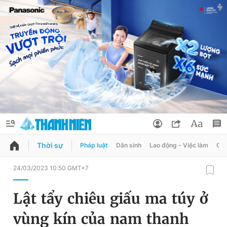
Thời sự
Pháp luật
Dân sinh
Lao động - Việc làm
Quy
QUẢNG CÁO
ĐẶT BÁO
24/03/2023 10:50 GMT+7
Thông tin tài khoản
Lật tẩy chiêu giấu ma túy ở
Đổi mật khẩu
Chuyên mục
vùng kín của nam thanh
Tin đã lưu