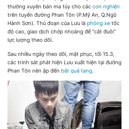
thường xuyên bán ma túy cho các
con nghiện
trên tuyến đường Phan Tôn (P.Mỹ An, Q.Ngũ
Đọc Thanh Niên trên điện thoại
Hành Sơn). Thủ đoạn của Lưu là
phóng xe
tốc
độ cao, giao dịch chớp nhoáng để "cắt đuôi"
lực lượng theo dõi.
Sau nhiều ngày theo dõi, mật phục, tối 15.3,
Theo dõi báo trên
các trinh sát phát hiện Lưu xuất hiện tại đường
Phan Tôn nên ập đến
bắt quả tang.
Hotline
Liên hệ quảng cáo
0906 645 777
0908 780 404
Đặt báo
Quảng cáo
RSS
Tòa soạn
Chính sách bảo
Tổng biên tập: Nguyễn Ngọc Toàn
Phó tổng biên tập thường trực: Hải Thành
Phó tổng biên tập: Lâm Hiếu Dũng
Phó tổng biên tập: Trần Việt Hưng
Tổng thư ký tòa soạn: Đức Trung