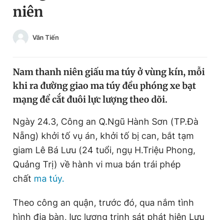
niên
Chuyên mục khác
Tin đã xem
Chào ngày mới
Tin 24h
Văn Tiến
Đăng xuất
Tin thị trường
Tin 360
Nam thanh niên giấu ma túy ở vùng kín, mỗi
khi ra đường giao ma túy đều phóng xe bạt
Video
Magazine
mạng để cắt đuôi lực lượng theo dõi.
Ngày 24.3, Công an Q.Ngũ Hành Sơn (TP.Đà
Sản phẩm khác
Nẵng) khởi tố vụ án, khởi tố bị can, bắt tạm
Tiện ích
giam Lê Bá Lưu (24 tuổi, ngụ H.Triệu Phong,
Bạn cần biết
Quảng Trị) về hành vi mua bán trái phép
chất
ma túy.
Thông tin tòa soạn
Liên hệ quảng cáo
Theo công an quận, trước đó, qua nắm tình
hình địa bàn, lực lượng trinh sát phát hiện Lưu