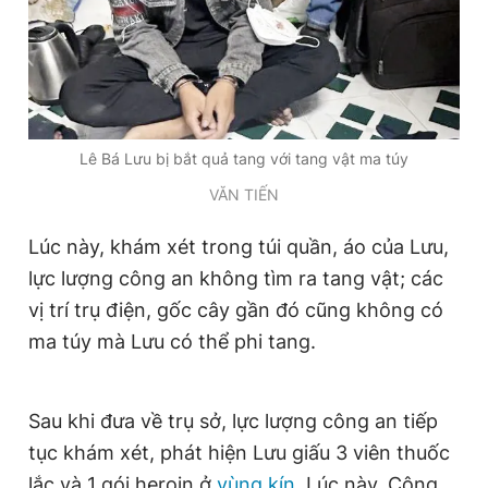
Giấy phép xuất bản số 110/GP - BTTTT cấp ngày 24.3.2020
© 2003-2026 Bản quyền thuộc về Báo Thanh Niên. Cấm sao
chép dưới mọi hình thức nếu không có sự chấp thuận bằng văn
bản. Phát triển bởi ePi Technologies, JSC.
Lê Bá Lưu bị bắt quả tang với tang vật ma túy
VĂN TIẾN
Lúc này, khám xét trong túi quần, áo của Lưu,
lực lượng công an không tìm ra tang vật; các
vị trí trụ điện, gốc cây gần đó cũng không có
ma túy mà Lưu có thể phi tang.
Sau khi đưa về trụ sở, lực lượng công an tiếp
tục khám xét, phát hiện Lưu giấu 3 viên thuốc
lắc và 1 gói heroin ở
vùng kín
. Lúc này, Công