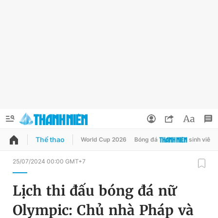
Thể thao
World Cup 2026
Bóng đá
sinh viên
QUẢNG CÁO
ĐẶT BÁO
25/07/2024 00:00 GMT+7
Thông tin tài khoản
Lịch thi đấu bóng đá nữ
Đổi mật khẩu
Chuyên mục
Olympic: Chủ nhà Pháp và
Tin đã lưu