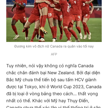
Giấy phép xuất bản số 110/GP - BTTTT cấp ngày 24.3.2020
© 2003-2026 Bản quyền thuộc về Báo Thanh Niên. Cấm sao
chép dưới mọi hình thức nếu không có sự chấp thuận bằng văn
bản. Phát triển bởi ePi Technologies, JSC.
Đương kim vô địch nữ Canada ra quân vào tối nay
AFP
Tuy nhiên, nói vậy không có nghĩa Canada
chắc chắn đánh bại New Zealand. Bởi đại diện
Bắc Mỹ chưa thể tiến bộ sau tấm HCV giành
được tại Tokyo, khi ở World Cup 2023, Canada
đã bị loại ở vòng bảng theo cách... thất vọng
nhất có thể. Khác với Mỹ hay Thụy Điển,
Canada chưa thể xác lập vị thế thống trị ở sân