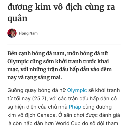
đương kim vô địch cùng ra
Chuyên mục khác
Tin đã xem
quân
Chào ngày mới
Tin 24h
Đăng xuất
Hồng Nam
Tin thị trường
Tin 360
Bên cạnh bóng đá nam, môn bóng đá nữ
Video
Magazine
Olympic cũng sớm khởi tranh trước khai
mạc, với những trận đấu hấp dẫn vào đêm
Sản phẩm khác
nay và rạng sáng mai.
Tiện ích
Bạn cần biết
Guồng quay bóng đá nữ
Olympic
sẽ khởi tranh
từ tối nay (25.7), với các trận đấu hấp dẫn có
Thông tin tòa soạn
Liên hệ quảng cáo
sự hiện diện của chủ nhà
Pháp
cùng đương
kim vô địch Canada. Ở sân chơi được đánh giá
là còn hấp dẫn hơn World Cup do số đội tham