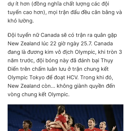
dự ít hơn (đồng nghĩa chất lượng các đội
tuyển cao hơn), mọi trận đấu đều cân bằng và
khó lường.
Đọc Thanh Niên trên điện thoại
Đội tuyển nữ Canada sẽ có trận ra quân gặp
New Zealand lúc 22 giờ ngày 25.7. Canada
đang là đương kim vô địch Olympic, khi tròn 3
Theo dõi báo trên
năm trước, đội bóng này đã đánh bại Thụy
Điển trên chấm luân lưu ở trận chung kết
Hotline
Liên hệ quảng cáo
Olympic Tokyo để đoạt HCV. Trong khi đó,
0906 645 777
0908 780 404
New Zealand còn... không giành quyền đến
vòng chung kết Olympic.
Đặt báo
Quảng cáo
RSS
Tòa soạn
Chính sách bảo
Tổng biên tập: Nguyễn Ngọc Toàn
Phó tổng biên tập thường trực: Hải Thành
Phó tổng biên tập: Lâm Hiếu Dũng
Phó tổng biên tập: Trần Việt Hưng
Tổng thư ký tòa soạn: Đức Trung