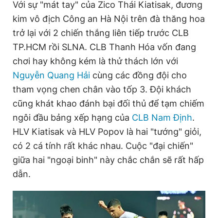
Với sự "mát tay" của Zico Thái Kiatisak, đương
Giấy phép xuất bản số 110/GP - BTTTT cấp ngày 24.3.2020
kim vô địch Công an Hà Nội trên đà thăng hoa
© 2003-2026 Bản quyền thuộc về Báo Thanh Niên. Cấm sao
chép dưới mọi hình thức nếu không có sự chấp thuận bằng văn
trở lại với 2 chiến thắng liên tiếp trước CLB
bản. Phát triển bởi ePi Technologies, JSC.
TP.HCM rồi SLNA. CLB Thanh Hóa vốn đang
chơi hay không kém là thử thách lớn với
Nguyễn Quang Hải
cùng các đồng đội cho
tham vọng chen chân vào tốp 3. Đội khách
cũng khát khao đánh bại đối thủ để tạm chiếm
ngôi đầu bảng xếp hạng của
CLB Nam Định
.
HLV Kiatisak và HLV Popov là hai "tướng" giỏi,
có 2 cá tính rất khác nhau. Cuộc "đại chiến"
giữa hai "ngoại binh" này chắc chắn sẽ rất hấp
dẫn.