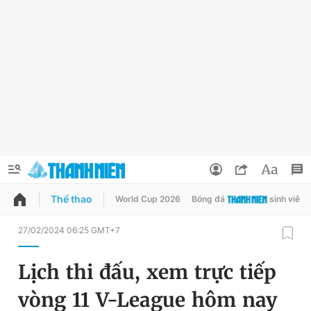
Thể thao
World Cup 2026
Bóng đá
sinh viên
QUẢNG CÁO
ĐẶT BÁO
27/02/2024 06:25 GMT+7
Thông tin tài khoản
Lịch thi đấu, xem trực tiếp
Đổi mật khẩu
Chuyên mục
vòng 11 V-League hôm nay
Tin đã lưu