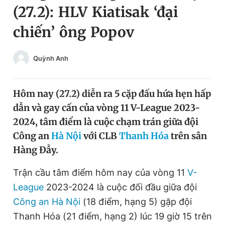
(27.2): HLV Kiatisak ‘đại
Chuyên mục khác
Tin đã xem
chiến’ ông Popov
Chào ngày mới
Tin 24h
Đăng xuất
Quỳnh Anh
Tin thị trường
Tin 360
Hôm nay (27.2) diễn ra 5 cặp đấu hứa hẹn hấp
Video
Magazine
dẫn và gay cấn của vòng 11 V-League 2023-
2024, tâm điểm là cuộc chạm trán giữa đội
Sản phẩm khác
Công an
Hà Nội
với CLB
Thanh Hóa
trên sân
Hàng Đẫy.
Tiện ích
Bạn cần biết
Trận cầu tâm điểm hôm nay của vòng 11
V-
Thông tin tòa soạn
Liên hệ quảng cáo
League
2023-2024 là cuộc đối đầu giữa đội
Công an Hà Nội
(18 điểm, hạng 5) gặp đội
Thanh Hóa (21 điểm, hạng 2) lúc 19 giờ 15 trên