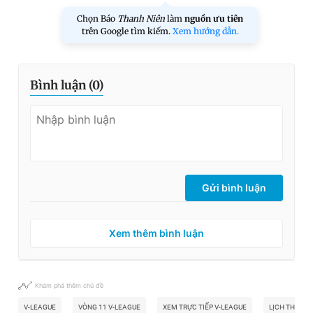
Chọn Báo
Thanh Niên
làm
nguồn ưu tiên
trên Google tìm kiếm.
Xem hướng dẫn.
Bình luận (
0
)
Gửi bình luận
Xem thêm bình luận
Khám phá thêm chủ đề
V-LEAGUE
VÒNG 11 V-LEAGUE
XEM TRỰC TIẾP V-LEAGUE
LỊCH THI ĐẤU